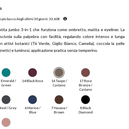
a
 più basso degli ultimi 30 giorni:
33,60
€
atita jumbo 3-in-1 che funziona come ombretto, matita e eyeliner. La
ivola sulla palpebra con facilità, regalando colore intenso e lunga
n attivi botanici (Tè Verde, Giglio Bianco, Camelia), coccola la pelle
gnetici e luminosi, applicazione pratica senza temperino.
 Emerald /
14 Black Rose
16 Taupe /
17 Rose
Green
Castano
Bronze /
Castano
Steel / Grey
6 Marine /
7 Havana /
8 Black
Blue
Brown
Diamond