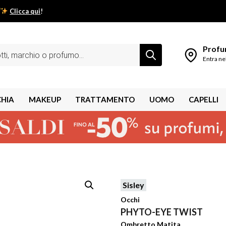
Clicca qui
!
low estivo inizia da qui.
Profum
Entra ne
CHIA
MAKEUP
TRATTAMENTO
UOMO
CAPELLI
Sisley
shley
Occhi
PHYTO-EYE TWIST
Ombretto Matita