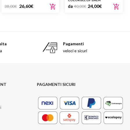
26,60
€
24,00
€
38,00
€
da
40,00
€
uita
Pagamenti
sa
veloci e sicuri
UNT
PAGAMENTI SICURI
i