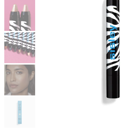
Armani 
Armani 
Atkinso
Atkinso
Australi
Azzaro