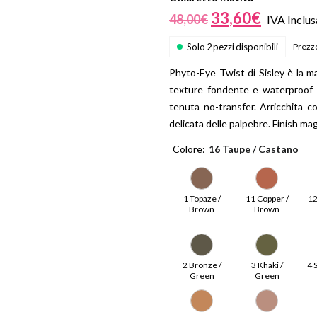
Beauty
33,60
€
48,00
€
IVA Inclus
Parfums
Solo 2 pezzi disponibili
Prezzo
ns
ns London 1799
Phyto-Eye Twist di Sisley è la m
an Gold
texture fondente e waterproof sc
tenuta no-transfer. Arricchita co
delicata delle palpebre. Finish ma
Colore
16 Taupe / Castano
1 Topaze /
11 Copper /
12
Brown
Brown
2 Bronze /
3 Khaki /
4 
Green
Green