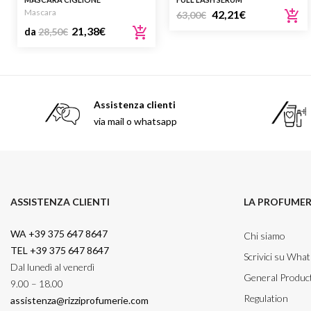
Mascara
42,21
€
63,00
€
21,38
€
da
28,50
€
Assistenza clienti
via mail o whatsapp
ASSISTENZA CLIENTI
LA PROFUMER
WA +39 375 647 8647
Chi siamo
TEL +39 375 647 8647
Scrivici su Wha
Dal lunedì al venerdì
General Product
9.00 – 18.00
Regulation
assistenza@rizziprofumerie.com