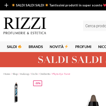
SALDI SALDI SALDI
Tantissimi prodotti in super sconto
SALDI SALDI SALDI
Fino al -50% su tantissimi prodotti beauty nella sezione saldi: il tuo g
Ricerca
prodotti
Scopri tutti i prodotti in super saldo!
Clicca qui
SALDI
BRANDS
NOVITÀ
PROFUMI
NIC
Home
/
Shop
/
Makeup
/
Occhi
/
Ombretto
/ Phyto-Eye Twist
-30%
Alps
Alyssa A
Aria
Armaf