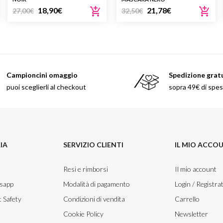
18,90
€
21,78
€
27,00
€
32,50
€
Campioncini omaggio
Spedizione grat
puoi sceglierli al checkout
sopra 49€ di spe
IA
SERVIZIO CLIENTI
IL MIO ACCO
Resi e rimborsi
Il mio account
tsapp
Modalità di pagamento
Login / Registrat
 Safety
Condizioni di vendita
Carrello
Cookie Policy
Newsletter