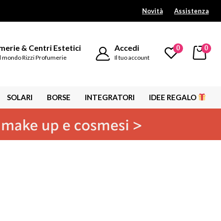
Novità
Assistenza
erie & Centri Estetici
Accedi
0
0
l mondo Rizzi Profumerie
Il tuo account
SOLARI
BORSE
INTEGRATORI
IDEE REGALO