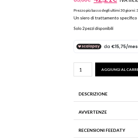
Beauty
Prezzo più basso degli ultimi 30 giorni:
Parfums
Un siero di trattamento specifico 
ns
Solo 2 pezzi disponibili
ns London 1799
an Gold
Full
AGGIUNGI AL CARR
Lash
Serum
quantità
DESCRIZIONE
Un siero di trattamento specifi
AVVERTENZE
In caso di contatto con gli oc
RECENSIONI FEEDATY