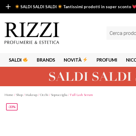
SALDI SALDI SALDI
Tantissimi prodotti in super sconto
SALDI SALDI SALDI
Fino al -50% su tantissimi prodotti beauty nella sezione saldi: il tuo g
Ricerca
prodotti
Scopri tutti i prodotti in super saldo!
Clicca qui
SALDI
BRANDS
NOVITÀ
PROFUMI
NIC
Home
/
Shop
/
Makeup
/
Occhi
/
Sopracciglia
/ Full Lash Serum
-33%
Alps
Alyssa A
Aria
Armaf