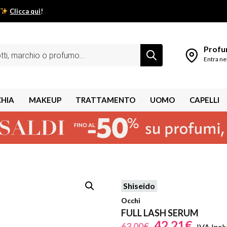
Clicca qui
!
low estivo inizia da qui.
Profum
Entra ne
CHIA
MAKEUP
TRATTAMENTO
UOMO
CAPELLI
Shiseido
shley
Occhi
FULL LASH SERUM
42,21
€
63,00
€
IVA Incl