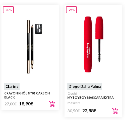
-30%
-25%
Clarins
Diego Dalla Palma
CRAYON KHÔL N°01 CARBON
Occhi
BLACK
MYTOYBOY MASCARA EXTRA
VOLUME
Mascara
18,90
€
27,00
€
22,88
€
30,50
€