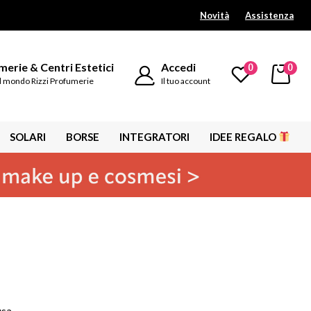
Novità
Assistenza
erie & Centri Estetici
Accedi
0
0
l mondo Rizzi Profumerie
Il tuo account
SOLARI
BORSE
INTEGRATORI
IDEE REGALO
usa