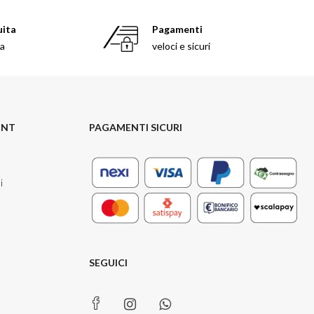
uita
Pagamenti
sa
veloci e sicuri
UNT
PAGAMENTI SICURI
i
SEGUICI