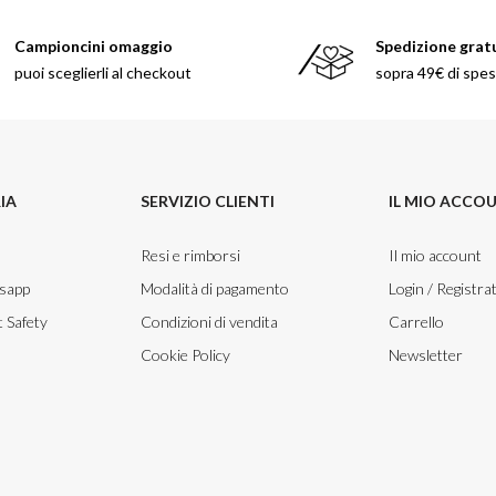
Campioncini omaggio
Spedizione grat
puoi sceglierli al checkout
sopra 49€ di spe
IA
SERVIZIO CLIENTI
IL MIO ACCO
Resi e rimborsi
Il mio account
tsapp
Modalità di pagamento
Login / Registrat
 Safety
Condizioni di vendita
Carrello
Cookie Policy
Newsletter