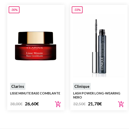
-30%
-33%
Clarins
Clinique
LISSE MINUTE BASE COMBLANTE
LASH POWER LONG-WEARING
NERO
26,60
€
21,78
€
38,00
€
32,50
€