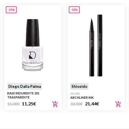
-25%
-33%
Diego Dalla Palma
Shiseido
BASE INDURENTE 201
Occhi
TRASPARENTE
ARCHLINER INK
11,25
€
21,44
€
15,00
€
32,00
€