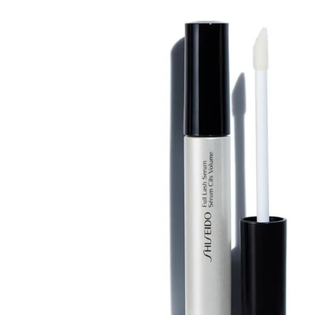
Armani 
Armani 
Atkinso
Atkinso
Australi
Azzaro