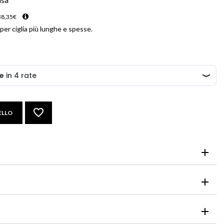
38,35
€
per ciglia più lunghe e spesse.
ELLO
co per ciglia più lunghe e spesse.
chi, sciacquarli immediatamente e abbondantemente.