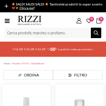
SALDI SALDI SALDI
Tantissimi prodotti in super sconto
Clicca qui
!
SALDI SALDI SALDI
0
0
Fino al -50% su tantissimi prodotti beauty nella sezione saldi: il
tuo glow estivo inizia da qui.
Ricerca
prodotti
Scopri tutti i prodotti in super saldo!
Clicca qui
Home
/ Brands (YITH) / Monotheme
ORDINA
FILTRO