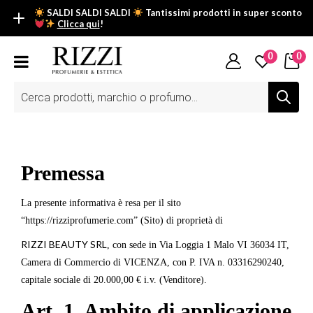
SALDI SALDI SALDI
Tantissimi prodotti in super sconto
Clicca qui
!
SALDI SALDI SALDI
0
0
Fino al -50% su tantissimi prodotti beauty nella sezione saldi: il
tuo glow estivo inizia da qui.
Ricerca
prodotti
Scopri tutti i prodotti in super saldo!
Clicca qui
Premessa
La presente informativa è resa per il sito
“
https://rizziprofumerie.com
” (Sito) di proprietà di
RIZZI BEAUTY SRL
, con sede in Via Loggia 1 Malo VI 36034 IT,
Camera di Commercio di VICENZA, con P. IVA n. 03316290240,
capitale sociale di 20.000,00 € i.v. (Venditore).
Art. 1. Ambito di applicazione