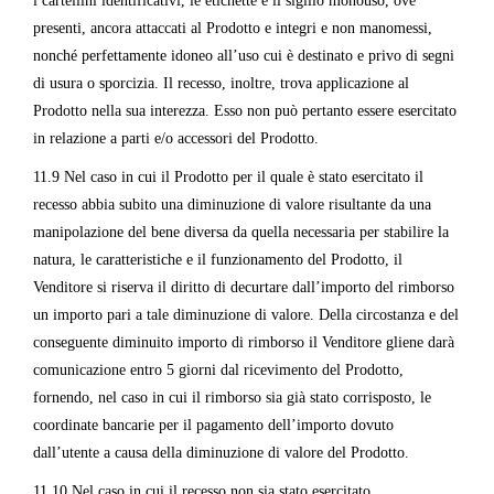
i cartellini identificativi, le etichette e il sigillo monouso, ove
presenti, ancora attaccati al Prodotto e integri e non manomessi,
nonché perfettamente idoneo all’uso cui è destinato e privo di segni
di usura o sporcizia. Il recesso, inoltre, trova applicazione al
Prodotto nella sua interezza. Esso non può pertanto essere esercitato
in relazione a parti e/o accessori del Prodotto.
11.9 Nel caso in cui il Prodotto per il quale è stato esercitato il
recesso abbia subito una diminuzione di valore risultante da una
manipolazione del bene diversa da quella necessaria per stabilire la
natura, le caratteristiche e il funzionamento del Prodotto, il
Venditore si riserva il diritto di decurtare dall’importo del rimborso
un importo pari a tale diminuzione di valore. Della circostanza e del
conseguente diminuito importo di rimborso il Venditore gliene darà
comunicazione entro 5 giorni dal ricevimento del Prodotto,
fornendo, nel caso in cui il rimborso sia già stato corrisposto, le
coordinate bancarie per il pagamento dell’importo dovuto
dall’utente a causa della diminuzione di valore del Prodotto.
11.10 Nel caso in cui il recesso non sia stato esercitato