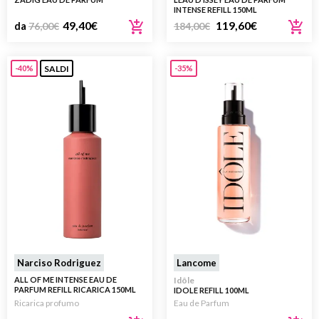
INTENSE REFILL 150ML
49,40
€
119,60
€
da
76,00
€
184,00
€
SALDI
-40%
-35%
Narciso Rodriguez
Lancome
ALL OF ME INTENSE EAU DE
Idôle
PARFUM REFILL RICARICA 150ML
IDOLE REFILL 100ML
Ricarica profumo
Eau de Parfum