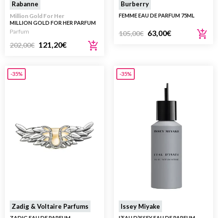
Rabanne
Burberry
Million Gold For Her
FEMME EAU DE PARFUM 75ML
MILLION GOLD FOR HER PARFUM
REFILL 200ML
Parfum
63,00
€
105,00
€
121,20
€
202,00
€
-35%
-35%
Zadig & Voltaire Parfums
Issey Miyake
ZADIG EAU DE PARFUM
L’EAU D’ISSEY EAU DE PARFUM