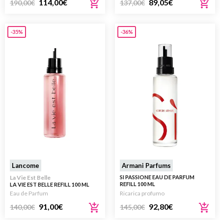
114,00
€
89,05
€
190,00
€
137,00
€
-35%
-36%
Lancome
Armani Parfums
La Vie Est Belle
SI PASSIONE EAU DE PARFUM
REFILL 100 ML
LA VIE EST BELLE REFILL 100 ML
Eau de Parfum
Ricarica profumo
91,00
€
92,80
€
140,00
€
145,00
€