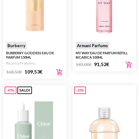
Burberry
Armani Parfums
BURBERRY GODDESS EAU DE
MY WAY EAU DE PARFUM REFILL
PARFUM 150ML
RICARICA 100ML
Ricarica Profumo
91,52
€
143,00
€
109,53
€
168,50
€
SALDI
-45%
-35%