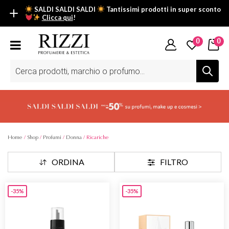
SALDI SALDI SALDI
Tantissimi prodotti in super sconto
Clicca qui
!
SALDI SALDI SALDI
0
0
Fino al -50% su tantissimi prodotti beauty nella sezione saldi: il
tuo glow estivo inizia da qui.
Ricerca
prodotti
Scopri tutti i prodotti in super saldo!
Clicca qui
Home
/
Shop
/
Profumi
/
Donna
/ Ricariche
ORDINA
FILTRO
-35%
-35%