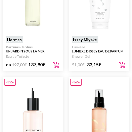
Hermes
Issey Miyake
Parfums-Jardins
Lumière
UN JARDIN SOUS LA MER
LUMIERE D’ISSEY EAU DE PARFUM
RICARICA REFILL
SHOWER CREAM 200ML
Eau de Toilette
Shower Gel
137,90
€
33,15
€
da
197,00
€
51,00
€
-35%
-36%