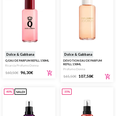
Dolce & Gabbana
Dolce & Gabbana
Q EAU DE PARFUM REFILL 150ML
DEVOTION EAU DE PARFUM
REFILL 150ML
Ricarcia Profumo Donna
Profumo Donna
96,30
€
160,50
€
107,58
€
165,50
€
SALDI
-40%
-35%