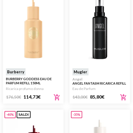
Burberry
Mugler
BURBERRY GODDESS EAU DE
Angel
PARFUM REFILL 150ML
ANGEL FANTASM RICARICA REFILL
EAU DE PARFUM 100ML
Ricarica profumo donna
Eau de Parfum
114,73
€
85,80
€
176,50
€
143,00
€
SALDI
-40%
-35%