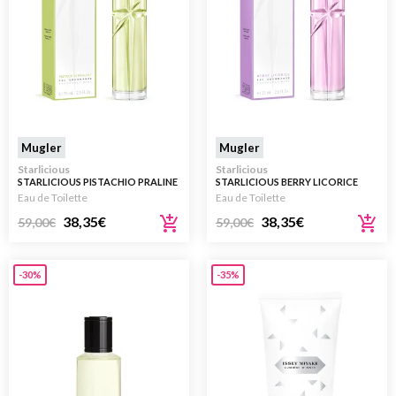
Mugler
Mugler
Starlicious
Starlicious
STARLICIOUS PISTACHIO PRALINE
STARLICIOUS BERRY LICORICE
75ML
75ML
Eau de Toilette
Eau de Toilette
38,35
€
38,35
€
59,00
€
59,00
€
-30%
-35%