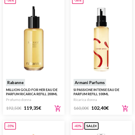
-38%
-36%
Rabanne
Armani Parfums
MILLION GOLD FOR HER EAU DE
SI PASSIONE INTENSE EAU DE
PARFUM RICARICA REFILL 200ML
PARFUM REFILL 100ML
Profumo donna
Ricarica donna
119,35
€
102,40
€
192,50
€
160,00
€
SALDI
-35%
-40%