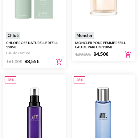
Chloé
Moncler
CHLOÉ ROSE NATURELLE REFILL
MONCLER POUR FEMME REFILL
150ML
EAU DE PARFUM 150ML
Eau de Parfum
84,50
€
130,00
€
88,55
€
161,00
€
-35%
-35%