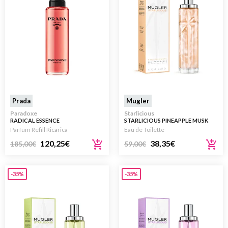
Prada
Mugler
Paradoxe
Starlicious
RADICAL ESSENCE
STARLICIOUS PINEAPPLE MUSK
75ML
Parfum Refill Ricarica
Eau de Toilette
120,25
€
38,35
€
185,00
€
59,00
€
-35%
-35%