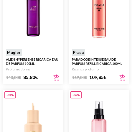
Mugler
Prada
ALIEN HYPERSENSE RICARICA EAU
PARADOXE INTENSE EAU DE
DE PARFUM 100ML
PARFUM REFILL RICARICA 100ML
Profumo donna
Ricarica profumo
85,80
€
109,85
€
143,00
€
169,00
€
-35%
-36%