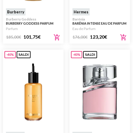
Burberry
Hermes
Burberry Goddess
Barénia
BURBERRY GODDESS PARFUM
BARÉNIA INTENSE EAU DE PARFUM
REFILL RICARICA 150ML
REFILL RICARICA 125ML
Parfum
Eau de Parfum
101,75
€
123,20
€
185,00
€
176,00
€
SALDI
SALDI
-40%
-40%