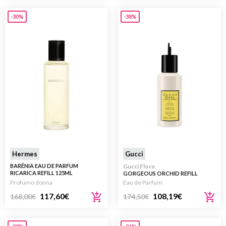
-30%
-38%
Hermes
Gucci
BARÉNIA EAU DE PARFUM
Gucci Flora
RICARICA REFILL 125ML
GORGEOUS ORCHID REFILL
RICARICA 150ML
Profumo donna
Eau de Parfum
117,60
€
108,19
€
168,00
€
174,50
€