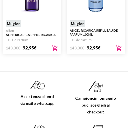
Mugler
Mugler
Alien
ANGEL RICARICA REFILL EAU DE
PARFUM 100ML
ALIEN RICARICA REFILL RICARICA
EAU DE PARFUM 100ML
Eau De Parfum
Eau de parfum
92,95
€
92,95
€
143,00
€
143,00
€
Assistenza clienti
Campioncini omaggio
via mail o whatsapp
puoi sceglierli al
checkout