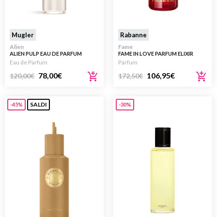
Mugler
Rabanne
Alien
Fame
ALIEN PULP EAU DE PARFUM
FAME IN LOVE PARFUM ELIXIR
REFILL RICARICA 100ML
REFILL 200ML
Eau de Parfum
Parfum
78,00
€
106,95
€
120,00
€
172,50
€
SALDI
-45%
-30%