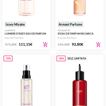
Issey Miyake
Armani Parfums
Lumière
Armani Sì
LUMIERE D’ISSEY EAU DE PARFUM
SÌ EAU DE PARFUM RICARICA
REFILL RICARICA 150ML
REFILL 100ML
Eau De Parfum
Eau De Parfum
111,15
€
92,80
€
171,00
€
145,00
€
-35%
-38%
EDZ. LIMITATA