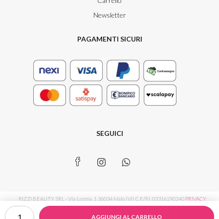
Carrello
Newsletter
PAGAMENTI SICURI
SEGUICI
RIZZI BEAUTY SRL - Via Loggia, 1 36034 Malo (VI) C.F./P.I. 03316290240
PRIVACY
Brow
POLICY
|
COOKIE POLICY
|
PREFERENZE TRACCIAMENTO
AGGIUNGI AL CARRELLO