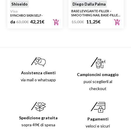
Shiseido
Diego Dalla Palma
Viso
BASE LEVIGANTE-FILLER –
SMOOTHING NAIL BASE-FILLER
SYNCHRO SKIN SELF-
202 ROSA
REFRESHING CUSTOM FINISH
42,21
€
11,25
€
da
63,00
€
15,00
€
POWDER FOUNDATION
Assistenza clienti
Campioncini omaggio
via mail o whatsapp
puoi sceglierli al
checkout
Spedizione gratuita
Pagamenti
sopra 49€ di spesa
veloci e sicuri