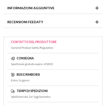
In caso di contatto con gli occhi, sciacquarli immediatamente
INFORMAZIONI AGGIUNTIVE
e abbondantemente.
1
,
DEEP BROWN/03
,
EBONY/04
,
Colore
RECENSIONI FEEDATY
TAUPE/02
Non ci sono recensioni per questo articolo
CONTATTO DEL PRODUTTORE
General Product Safety Regulation
CONSEGNA
Spedizione gratuita sopra i 49,00 €
RESI E RIMBORSI
Entro 14 giorni
TEMPI DI SPEDIZIONI
Spedizioni dai 2 ai 5 gg lavorativi