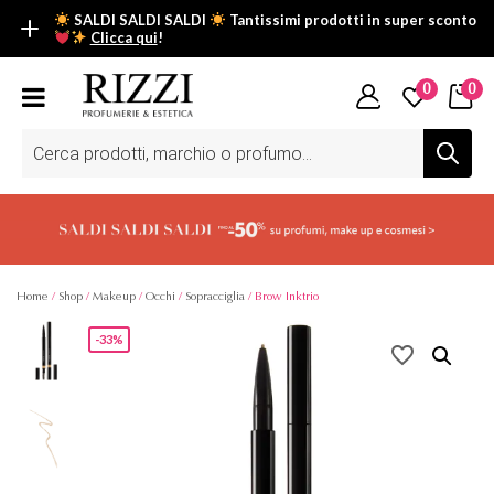
SALDI SALDI SALDI
Tantissimi prodotti in super sconto
Clicca qui
!
SALDI SALDI SALDI
0
0
Fino al -50% su tantissimi prodotti beauty nella sezione saldi: il
tuo glow estivo inizia da qui.
Ricerca
prodotti
Scopri tutti i prodotti in super saldo!
Clicca qui
Home
/
Shop
/
Makeup
/
Occhi
/
Sopracciglia
/ Brow Inktrio
-33%