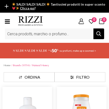
SALDI SALDI SALDI
Tantissimi prodotti in super sconto
Clicca qui
!
SALDI SALDI SALDI
0
0
Fino al -50% su tantissimi prodotti beauty nella sezione saldi: il
tuo glow estivo inizia da qui.
Ricerca
prodotti
Scopri tutti i prodotti in super saldo!
Clicca qui
Home
/ Brands (YITH) / Natural Honey
ORDINA
FILTRO