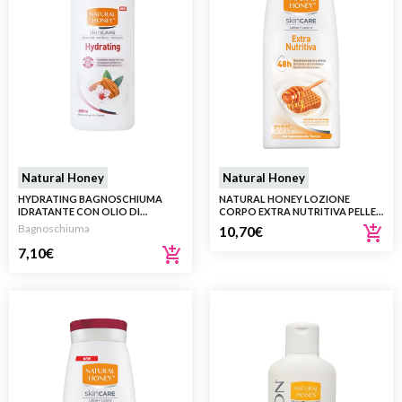
Natural Honey
Natural Honey
HYDRATING BAGNOSCHIUMA
NATURAL HONEY LOZIONE
IDRATANTE CON OLIO DI
CORPO EXTRA NUTRITIVA PELLE
MANDORLE DOLCI 650ML
MOLTO SECCA 400 ML
Bagnoschiuma
10,70
€
7,10
€