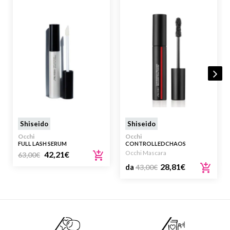
Shiseido
Shiseido
Occhi
Occhi
FULL LASH SERUM
CONTROLLEDCHAOS
MASCARAINK
Occhi Mascara
42,21
€
63,00
€
28,81
€
da
43,00
€