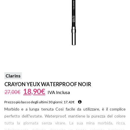
Clarins
CRAYON YEUX WATERPROOF NOIR
18,90
€
27,00
€
IVA Inclusa
Prezzo più basso degli ultimi 30 giorni:
17,42
€
Morbido e a lunga tenuta Così facile da utilizzare, è il complice
perfetto dell?estate. Waterproof, mantiene la purezza del colore
tutta la giornata senza virare. La sua mina morbida, ricca,
infinitamente delicata, deposita un tratto colorato, luminoso,