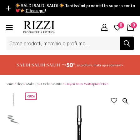
SALDI SALDI SALDI
Tantissimi prodotti in super sconto
Clicca qui
!
SALDI SALDI SALDI
0
0
Fino al -50% su tantissimi prodotti beauty nella sezione saldi: il
tuo glow estivo inizia da qui.
Ricerca
prodotti
Scopri tutti i prodotti in super saldo!
Clicca qui
Home
/
Shop
/
Makeup
/
Occhi
/
Matite
/ Crayon Yeux Waterproof Noir
-30%