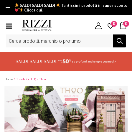
SALDI SALDI SALDI
Tantissimi prodotti in super sconto
Clicca qui
!
SALDI SALDI SALDI
0
0
Fino al -50% su tantissimi prodotti beauty nella sezione saldi: il
tuo glow estivo inizia da qui.
Ricerca
prodotti
Scopri tutti i prodotti in super saldo!
Clicca qui
Home
/ Brands (YITH) / Thoo