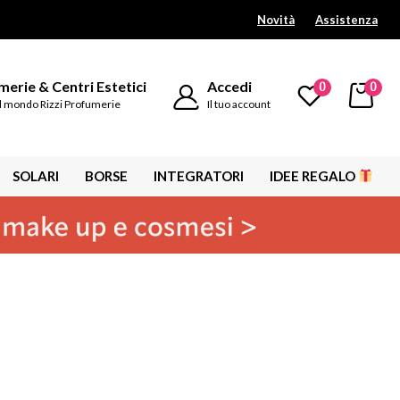
Novità
Assistenza
erie & Centri Estetici
Accedi
0
0
l mondo Rizzi Profumerie
Il tuo account
SOLARI
BORSE
INTEGRATORI
IDEE REGALO