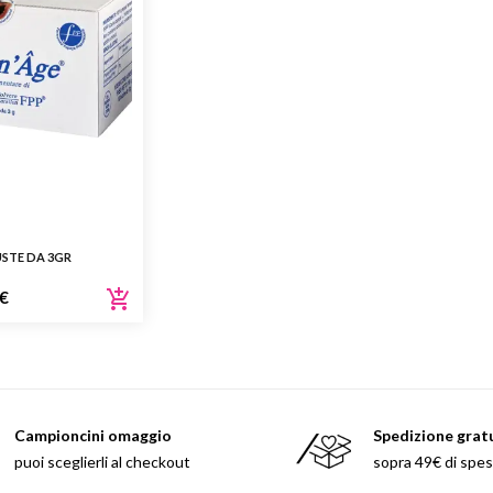
Beauty
Parfums
ns
ns London 1799
an Gold
USTE DA 3GR
€
Campioncini omaggio
Spedizione grat
puoi sceglierli al checkout
sopra 49€ di spe