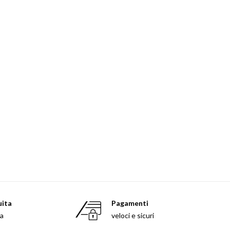
uita
Pagamenti
sa
veloci e sicuri