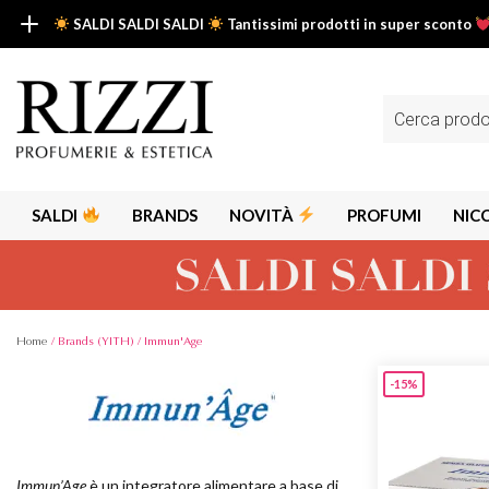
SALDI SALDI SALDI
Tantissimi prodotti in super sconto
SALDI SALDI SALDI
Fino al -50% su tantissimi prodotti beauty nella sezione saldi: il tuo g
Ricerca
prodotti
Scopri tutti i prodotti in super saldo!
Clicca qui
SALDI
BRANDS
NOVITÀ
PROFUMI
NIC
Home
/ Brands (YITH) / Immun'Age
-15%
Alps
Alyssa A
Aria
Armaf
Immun’Age
è un integratore alimentare a base di