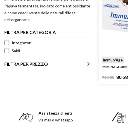
Armani 
Papaya fermentata, indicato come antiossidante
e come coadiuvante delle naturali difese
Armani 
dell’organismo.
Atkinso
Atkinso
FILTRA PER CATEGORIA
Australi
Integratori
Azzaro
Saldi
Immun'Age
FILTRA PER PREZZO
IMMUN’AGE 60 B
80,58
94,80
€
Assistenza clienti
via mail o whatsapp