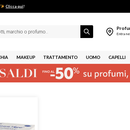
Clicca qui
!
low estivo inizia da qui.
Profum
Entra ne
CHIA
MAKEUP
TRATTAMENTO
UOMO
CAPELLI
shley