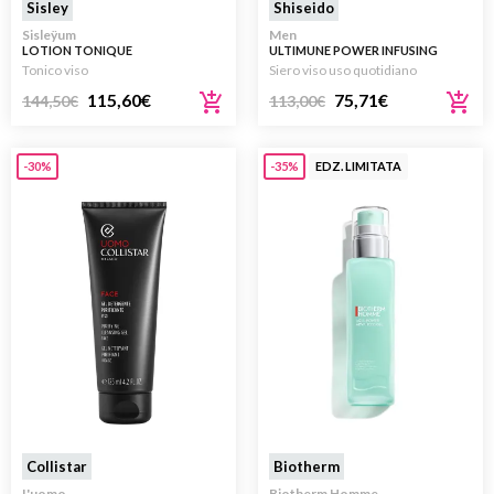
Sisley
Shiseido
Sisleÿum
Men
LOTION TONIQUE
ULTIMUNE POWER INFUSING
REVITALISANTE 150ML
SERUM 50ML
Tonico viso
Siero viso uso quotidiano
115,60
€
75,71
€
144,50
€
113,00
€
-30%
-35%
EDZ. LIMITATA
Collistar
Biotherm
L'uomo
Biotherm Homme