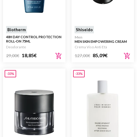
Biotherm
Shiseido
48H DAY CONTROL PROTECTION
Men
ROLL-ON 75ML
MEN SKIN EMPOWERING CREAM
REFILL 50ML
Deodorante
Crema Viso Anti Età
18,85
€
85,09
€
29,00
€
127,00
€
-33%
-33%