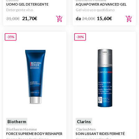
UOMO GEL DETERGENTE
AQUAPOWER ADVANCED GEL
PURIFICANTE VISO 125ML
Detergente viso
Gel viso uso quotidiano
21,70
€
15,60
€
31,00
€
da
24,00
€
-35%
-30%
Biotherm
Clarins
Biotherm Homme
ClarinsMen
FORCE SUPREME BODY RESHAPER
SOIN LISSANT RIDES FERMETÉ
CRYO-GEL 125ML
50ML