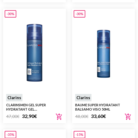
-30%
-30%
Clarins
Clarins
CLARINSMEN GEL SUPER
BAUME SUPER HYDRATANT
HYDRATANT GEL
BALSAMO VISO 50ML
SUPERIDRATANTE 50ML
32,90
€
33,60
€
47,00
€
48,00
€
-35%
-15%