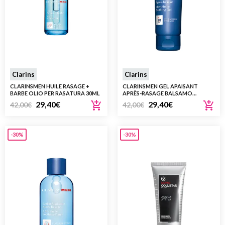
Clarins
Clarins
CLARINSMEN HUILE RASAGE +
CLARINSMEN GEL APAISANT
BARBE OLIO PER RASATURA 30ML
APRÈS-RASAGE BALSAMO
DOPOBARBA 75ML
29,40
€
29,40
€
42,00
€
42,00
€
-30%
-30%