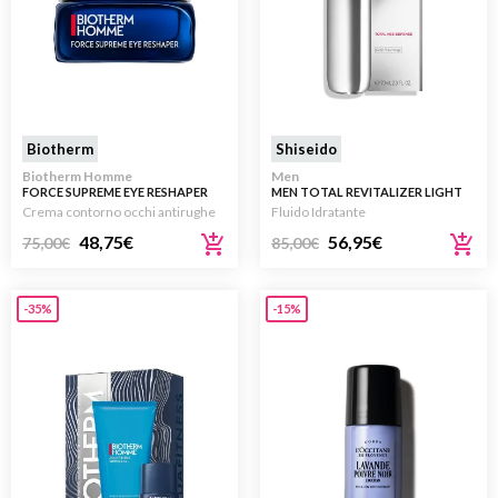
Biotherm
Shiseido
Biotherm Homme
Men
FORCE SUPREME EYE RESHAPER
MEN TOTAL REVITALIZER LIGHT
20ML
FLUID – REFILL 50ML
Crema contorno occhi antirughe
Fluido Idratante
48,75
€
56,95
€
75,00
€
85,00
€
-35%
-15%