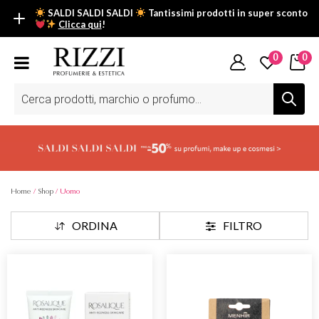
SALDI SALDI SALDI
Tantissimi prodotti in super sconto
Clicca qui
!
SALDI SALDI SALDI
0
0
Fino al -50% su tantissimi prodotti beauty nella sezione saldi: il
tuo glow estivo inizia da qui.
Ricerca
prodotti
Scopri tutti i prodotti in super saldo!
Clicca qui
Home
/
Shop
/ Uomo
ORDINA
FILTRO