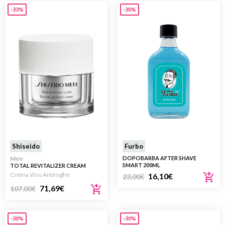
-33%
-30%
Shiseido
Furbo
Men
DOPOBARBA AFTER SHAVE
SMART 200ML
TOTAL REVITALIZER CREAM
CREMA VISO ANTIRUGHE 50ML
Crema Viso Antirughe
16,10
€
23,00
€
71,69
€
107,00
€
-30%
-30%