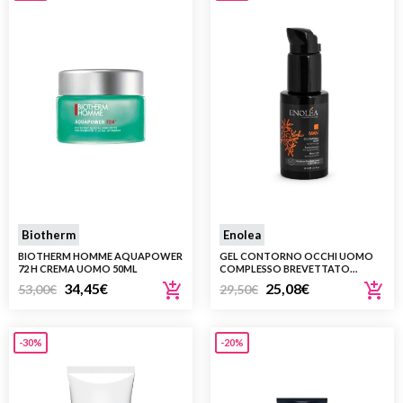
Biotherm
Enolea
BIOTHERM HOMME AQUAPOWER
GEL CONTORNO OCCHI UOMO
72 H CREMA UOMO 50ML
COMPLESSO BREVETTATO
ENOLEA, MIRTO, RESVERATROLO
34,45
€
25,08
€
53,00
€
29,50
€
DA UVA ROSSA, LENTISCO, CAFFÈ,
ACIDO IALURONICO
-30%
-20%