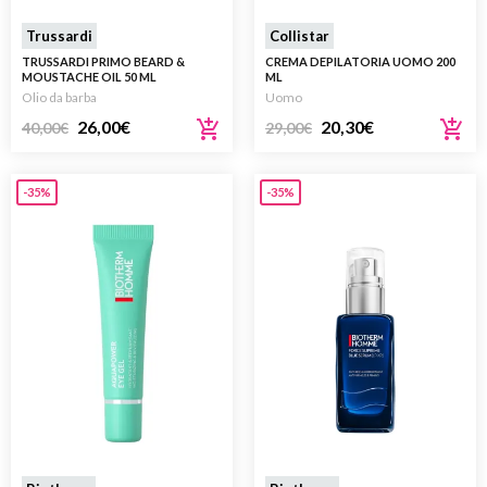
Trussardi
Collistar
TRUSSARDI PRIMO BEARD &
CREMA DEPILATORIA UOMO 200
MOUSTACHE OIL 50 ML
ML
Olio da barba
Uomo
26,00
€
20,30
€
40,00
€
29,00
€
-35%
-35%