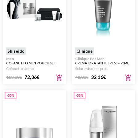
Shiseido
Clinique
Men
Clinique For Men
COFANETTO MEN POUCH SET
CREMA IDRATANTE SPF50 – 75ML
50ML + 30ML + 5 ML
Cofanetto Uomo
Solare viso alta prot.
72,36
€
32,16
€
108,00
€
48,00
€
-35%
-33%