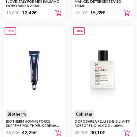
I LOVE ITALY FOR MEN BALSAMO
MAN GEL DETERGENTE VISO
DOPO BARBA 200ML
150ML
12,42
€
15,39
€
13,80
€
18,10
€
-35%
-30%
Biotherm
Collistar
BIOTHERM HOMME FORCE
DOPOBARBA PELLI SENSIBILI ANTI
SUPREME YOUTH YEUX CREMA
ROSSORE NO-ALCOOL 100ML
OCCHI 15ML
42,25
€
30,10
€
65,00
€
43,00
€