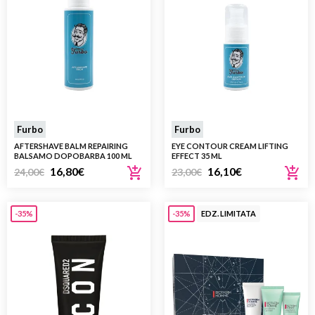
Furbo
Furbo
AFTERSHAVE BALM REPAIRING
EYE CONTOUR CREAM LIFTING
BALSAMO DOPOBARBA 100 ML
EFFECT 35 ML
16,80
€
16,10
€
24,00
€
23,00
€
-35%
-35%
EDZ. LIMITATA