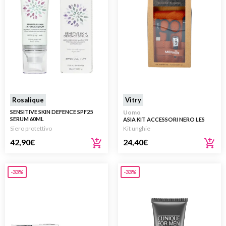
Rosalique
Vitry
SENSITIVE SKIN DEFENCE SPF25
Uomo
SERUM 60ML
ASIA KIT ACCESSORI NERO LES
ESSENTIELS 1 KIT
Siero protettivo
Kit unghie
42,90
€
24,40
€
-33%
-33%