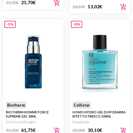
21,70
€
31,00
€
13,02
€
18,60
€
-35%
-30%
Biotherm
Collistar
BIOTHERM HOMME FORCE
UOMO HYDRO GEL DOPOBARBA
SUPREME GEL 50ML
EFFETTO FRESCO 100ML
Gel Viso Antirughe
Dopobarba
61,75
€
30,10
€
95,00
€
43,00
€