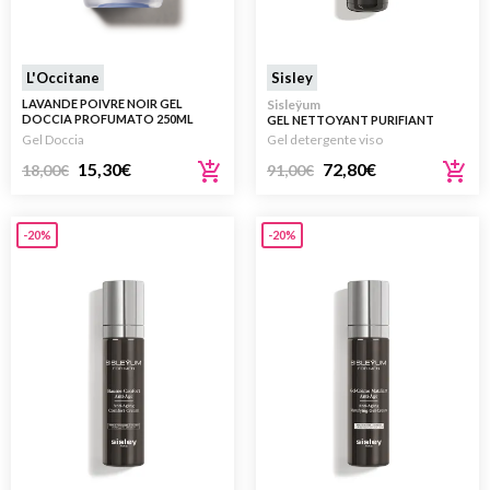
L'Occitane
Sisley
LAVANDE POIVRE NOIR GEL
Sisleÿum
DOCCIA PROFUMATO 250ML
GEL NETTOYANT PURIFIANT
125ML
Gel Doccia
Gel detergente viso
15,30
€
72,80
€
18,00
€
91,00
€
-20%
-20%