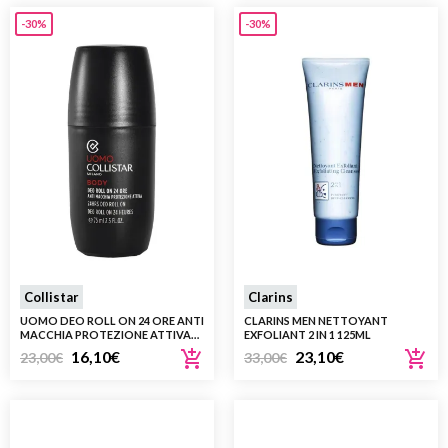
-30%
-30%
Collistar
Clarins
UOMO DEO ROLL ON 24 ORE ANTI
CLARINS MEN NETTOYANT
MACCHIA PROTEZIONE ATTIVA
EXFOLIANT 2 IN 1 125ML
75ML
16,10
€
23,10
€
23,00
€
33,00
€