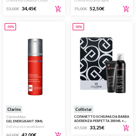
Crema Rassodante Corpo
Crema viso antirughe
34,45
€
52,50
€
53,00
€
75,00
€
-30%
-30%
Clarins
Collistar
ClarinsMen
COFANETTO SCHIUMA DA BARBA
ADERENZA PERFETTA 200 ML +
GEL ENERGISANT 50ML
BALSAMO DOPOBARBA
Gel viso uso quotidiano
33,25
€
47,50
€
RIPARATORE – NO ALCOOL 100
ML
42,00
€
60,00
€