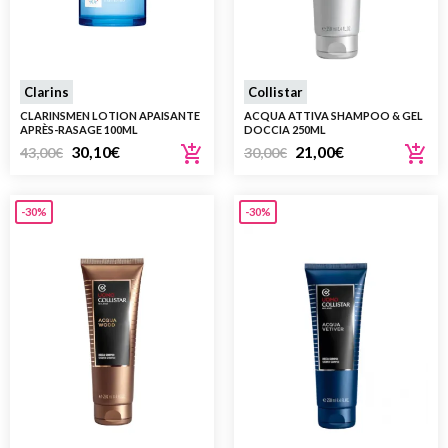
Clarins
Collistar
CLARINSMEN LOTION APAISANTE
ACQUA ATTIVA SHAMPOO & GEL
APRÈS-RASAGE 100ML
DOCCIA 250ML
30,10
€
21,00
€
43,00
€
30,00
€
-30%
-30%