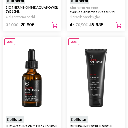
Biotherm
Biotherm
BIOTHERM HOMME AQUAPOWER
Biotherm Homme
EYE 15ML
FORCE SUPREME BLUE SERUM
Gel contorno occhi
Siero viso antirughe
20,80
€
45,83
€
32,00
€
da
70,50
€
-30%
-30%
Collistar
Collistar
L’UOMO OLIO VISO E BARBA 30ML
DETERGENTE SCRUB VISO E