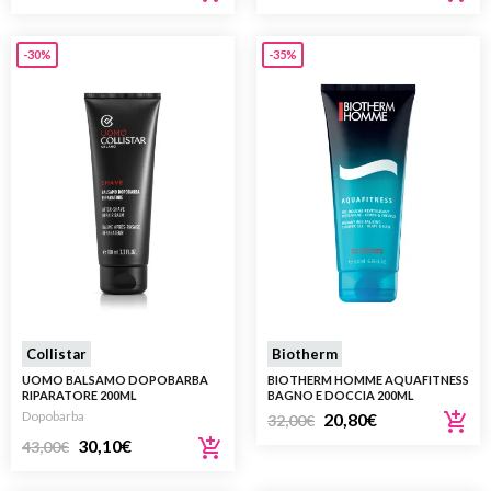
-30%
-35%
Collistar
Biotherm
UOMO BALSAMO DOPOBARBA
BIOTHERM HOMME AQUAFITNESS
RIPARATORE 200ML
BAGNO E DOCCIA 200ML
Dopobarba
20,80
€
32,00
€
30,10
€
43,00
€