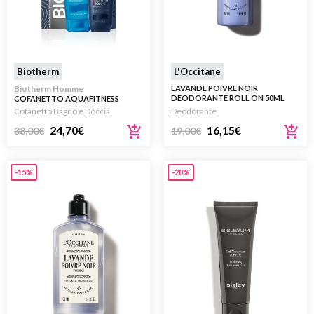
Biotherm
L'Occitane
Biotherm Homme
LAVANDE POIVRE NOIR
DEODORANTE ROLL ON 50ML
COFANETTO AQUAFITNESS
ROUTINE HOLIDAY SET 200ML
Cofanetto Bagno e Doccia
Deodorante
24,70
€
16,15
€
38,00
€
19,00
€
-15%
-20%