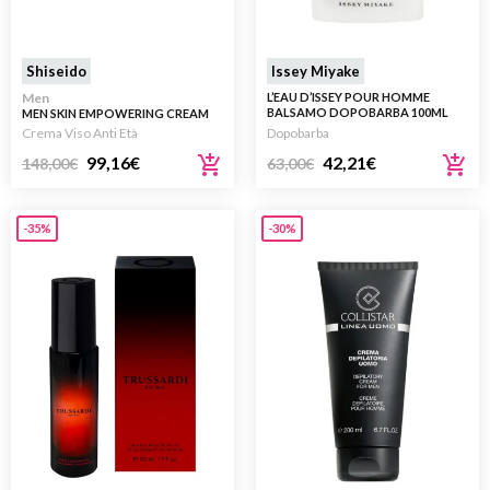
Shiseido
Issey Miyake
Men
L’EAU D’ISSEY POUR HOMME
BALSAMO DOPOBARBA 100ML
MEN SKIN EMPOWERING CREAM
50ML
Crema Viso Anti Età
Dopobarba
99,16
€
42,21
€
148,00
€
63,00
€
-35%
-30%