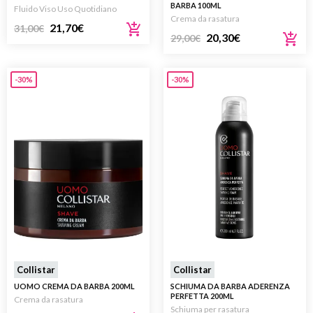
BARBA 100ML
Fluido Viso Uso Quotidiano
Crema da rasatura
21,70
€
31,00
€
20,30
€
29,00
€
-30%
-30%
Collistar
Collistar
UOMO CREMA DA BARBA 200ML
SCHIUMA DA BARBA ADERENZA
PERFETTA 200ML
Crema da rasatura
Schiuma per rasatura