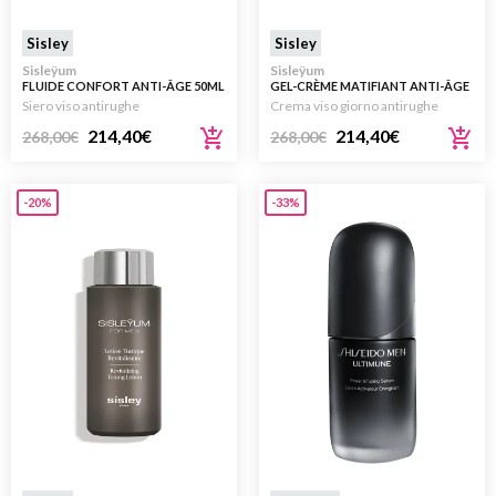
Sisley
Sisley
Sisleÿum
Sisleÿum
FLUIDE CONFORT ANTI-ÂGE 50ML
GEL-CRÈME MATIFIANT ANTI-ÂGE
50ML
Siero viso antirughe
Crema viso giorno antirughe
214,40
€
214,40
€
268,00
€
268,00
€
-20%
-33%