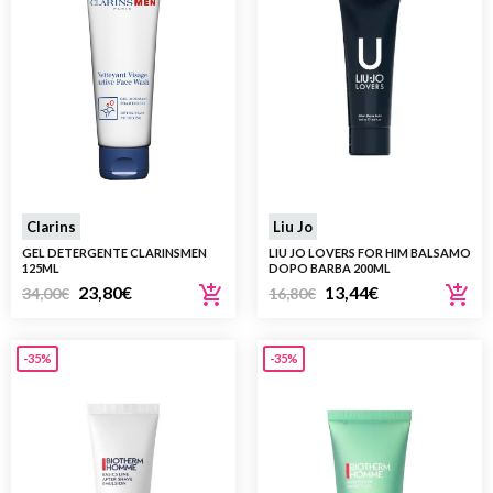
Clarins
Liu Jo
GEL DETERGENTE CLARINSMEN
LIU JO LOVERS FOR HIM BALSAMO
125ML
DOPO BARBA 200ML
23,80
€
13,44
€
34,00
€
16,80
€
-35%
-35%