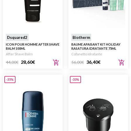
Dsquared2
Biotherm
ICON POUR HOMME AFTER SHAVE
BAUME APAISANT KIT HOLIDAY
BALM 100ML
RASATURA IDRATANTE 75ML
After Shave Balm
Cofanetto Idratante
28,60
€
36,40
€
44,00
€
56,00
€
-35%
-33%