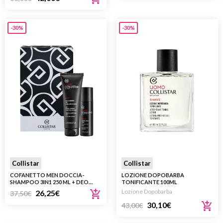
-30%
-30%
Collistar
Collistar
COFANETTO MEN DOCCIA-
LOZIONE DOPOBARBA
SHAMPOO 3IN1 250 ML + DEO
TONIFICANTE 100ML
FRESCHEZZA 48H SPRAY 100 ML
Lozione Dopobarba
26,25
€
37,50
€
30,10
€
43,00
€