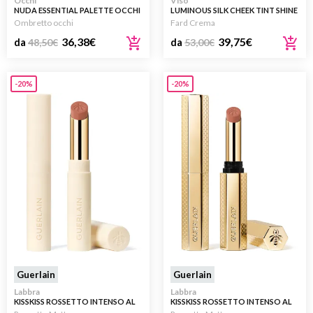
Occhi
Viso
NUDA ESSENTIAL PALETTE OCCHI
LUMINOUS SILK CHEEK TINT SHINE
Ombretto occhi
Fard Crema
36,38
€
39,75
€
da
48,50
€
da
53,00
€
-20%
-20%
Guerlain
Guerlain
Labbra
Labbra
KISSKISS ROSSETTO INTENSO AL
KISSKISS ROSSETTO INTENSO AL
MIELE – RICARICA
MIELE