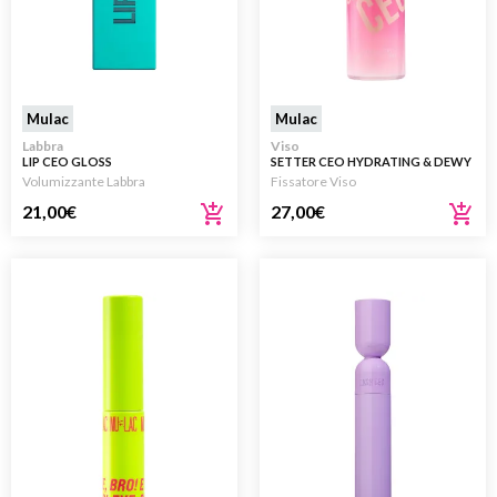
Mulac
Mulac
Labbra
Viso
LIP CEO GLOSS
SETTER CEO HYDRATING & DEWY
BIPHASIC SETTING SPRAY 75ML
Volumizzante Labbra
Fissatore Viso
21,00
€
27,00
€