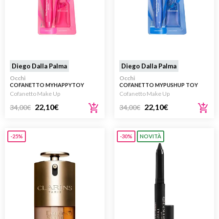
Diego Dalla Palma
Diego Dalla Palma
Occhi
Occhi
COFANETTO MYHAPPYTOY
COFANETTO MYPUSHUP TOY
MASCARA + PIEGACIGLIA PINK
PRIMER + PIEGACIGLIA BLU
Cofanetto Make Up
Cofanetto Make Up
22,10
€
22,10
€
34,00
€
34,00
€
-25%
-30%
NOVITÀ