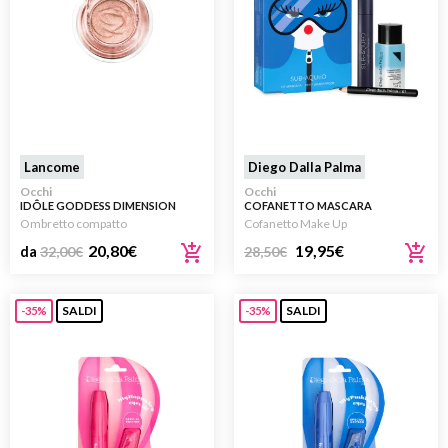
Lancome
Diego Dalla Palma
Occhi
Occhi
IDÔLE GODDESS DIMENSION
COFANETTO MASCARA
MONOEYESHADOW
SUBAQUEO WATERPROOF 2025
Ombretto compatto
Cofanetto Make Up
20,80
€
19,95
€
da
32,00
€
28,50
€
SALDI
SALDI
-35%
-35%