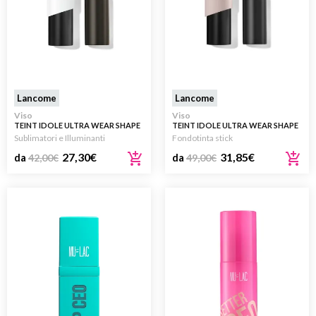
Lancome
Lancome
Viso
Viso
TEINT IDOLE ULTRA WEAR SHAPE
TEINT IDOLE ULTRA WEAR SHAPE
STICKS GLOW
STICKS FOUNDATION
Sublimatori e Illuminanti
Fondotinta stick
27,30
€
31,85
€
da
42,00
€
da
49,00
€