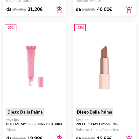
Rossetto Matte
Rossetto Matte
31,20
€
40,00
€
da
39,00
€
da
50,00
€
-25%
-25%
Diego Dalla Palma
Diego Dalla Palma
My Lips
My Lips
PEPTIZE MY LIPS – BURRO LABBRA
PROTECT MY LIPS SPF50+
VOLUMIZZANTE IDRATANTE
Gloss
Balsamo Labbra Protettivo
19,88
€
19,88
€
da
26,50
€
da
26,50
€