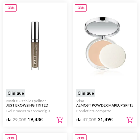
-33%
-33%
Clinique
Clinique
Matite Occhi e Eyeliner
Viso
JUST BROWSING TINTED
ALMOST POWDER MAKEUP SPF15
VOLUMIZING GEL
Gel e mascara sopracciglia
Fondotinta compatto
19,43
€
31,49
€
da
29,00
€
da
47,00
€
-33%
-33%