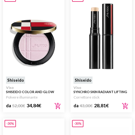
Shiseido
Shiseido
Viso
Viso
SHISEIDO COLOR AND GLOW
SYNCHRO SKIN RADIANT LIFTING
ENHANCER
CONCEALER
Polvere illuminante
Correttore stick
34,84
€
28,81
€
da
52,00
€
da
43,00
€
-30%
-30%