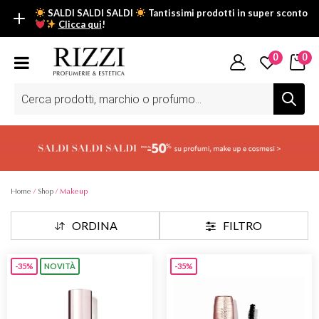
SALDI SALDI SALDI
Tantissimi prodotti in super sconto
Clicca qui
!
SALDI SALDI SALDI
0
0
Fino al -50% su tantissimi prodotti beauty nella sezione saldi: il
tuo glow estivo inizia da qui.
Ricerca
prodotti
Scopri tutti i prodotti in super saldo!
Clicca qui
Home
/
Shop
/ Makeup
ORDINA
FILTRO
-35%
NOVITÀ
-35%