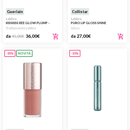
Guerlain
Collistar
Labbra
Labbra
KISSKISS BEE GLOW PLUMP –
PURO LIP GLOSS SHINE
TRATTAMENTO LABBRA VOLUME
Trattamento Labbra
Gloss
IMMEDIATO E A LUNGA DURATA
36,00
€
27,00
€
da
45,00
€
da
-30%
NOVITÀ
-33%