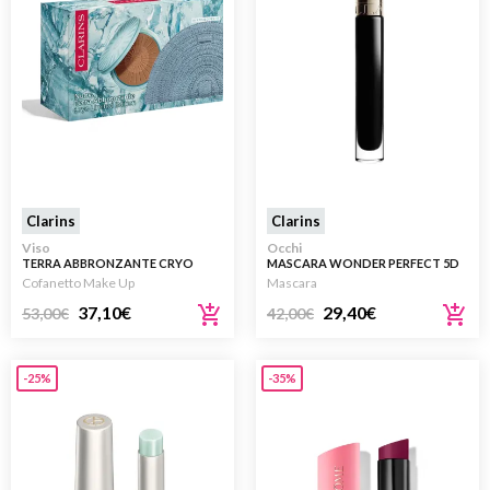
Clarins
Clarins
Viso
Occhi
TERRA ABBRONZANTE CRYO
MASCARA WONDER PERFECT 5D
NERO
Cofanetto Make Up
Mascara
37,10
€
29,40
€
53,00
€
42,00
€
-25%
-35%