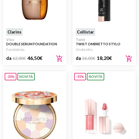
Clarins
Collistar
Viso
Twist
DOUBLE SERUM FOUNDATION
TWIST OMBRETTO STYLO
Fondotinta
Ombretto
46,50
€
18,20
€
da
62,00
€
da
26,00
€
-20%
NOVITÀ
-35%
NOVITÀ