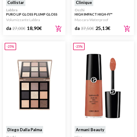
Collistar
Clinique
Labbra
Occhi
PURO LIP GLOSS PLUMP GLOSS
HIGH IMPACT HIGH-FI™
WATERPROOF FULL VOLUME
Volumizzante Labbra
Mascara Waterproof
MASCARA
18,90
€
25,13
€
da
27,00
€
da
37,50
€
-25%
-25%
Diego Dalla Palma
Armani Beauty