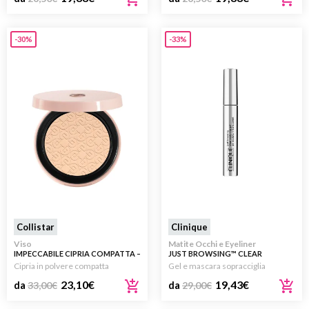
-30%
-33%
Collistar
Clinique
Viso
Matite Occhi e Eyeliner
IMPECCABILE CIPRIA COMPATTA –
JUST BROWSING™ CLEAR
REFILL
SCULPTING GEL
Cipria in polvere compatta
Gel e mascara sopracciglia
23,10
€
19,43
€
da
33,00
€
da
29,00
€