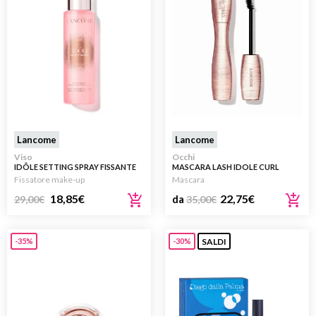
Lancome
Lancome
Viso
Occhi
IDÔLE SETTING SPRAY FISSANTE
MASCARA LASH IDOLE CURL
TRUCCO IDRATANTE A LUNGA
GODDESS
Fissatore make-up
Mascara
TENUTA 100ML
18,85
€
22,75
€
29,00
€
da
35,00
€
SALDI
-35%
-30%