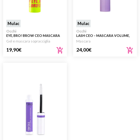
Mulac
Mulac
Occhi
Occhi
EYE, BRO! BROW CEO MASCARA
LASH CEO – MASCARA VOLUME,
CURVATURA E DEFINIZIONE
Gel e mascara sopracciglia
Mascara
19,90
€
24,00
€
-33%