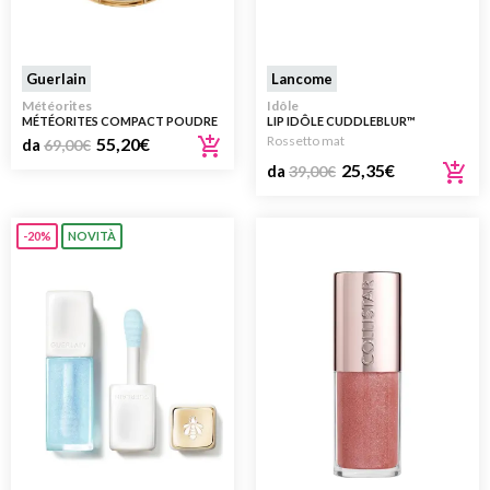
Guerlain
Lancome
Météorites
Idôle
MÉTÉORITES COMPACT POUDRE
LIP IDÔLE CUDDLEBLUR™
– OPACIZZANTE E FISSANTE
Rossetto mat
55,20
€
da
69,00
€
25,35
€
da
39,00
€
-20%
NOVITÀ