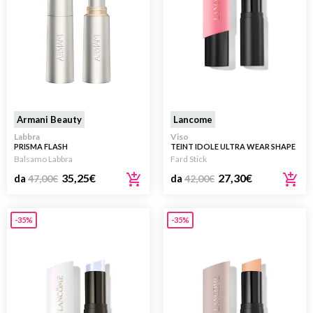
Armani Beauty
Lancome
Labbra
Viso
PRISMA FLASH
TEINT IDOLE ULTRA WEAR SHAPE
STICKS BLUSH
Balsamo Labbra
Fard Stick
35,25
€
27,30
€
da
47,00
€
da
42,00
€
-35%
-35%