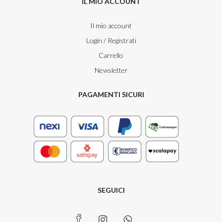
Mascara Ipoallergenico
Mascara Ipoallergenico
6,50
€
9,90
€
Bell Hypoallergenic
Bell Hypoallergenic
MASCARA HYPO IMPERMEABILE
BIG BEST MASCARA
WATERPROOF NERO
VOLUMIZZANTE NERO
Mascara Ipoallergenico
Mascara Ipoallergenico
9,90
€
9,90
€