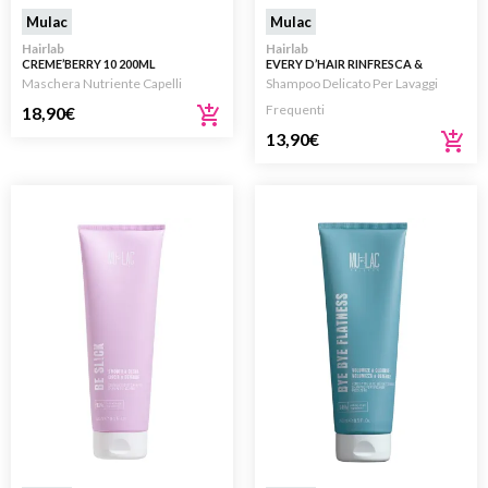
Mulac
Mulac
Hairlab
Hairlab
CREME’BERRY 10 200ML
EVERY D’HAIR RINFRESCA &
RIEQUILIBRA 250ML
Maschera Nutriente Capelli
Shampoo Delicato Per Lavaggi
Frequenti
18,90
€
13,90
€