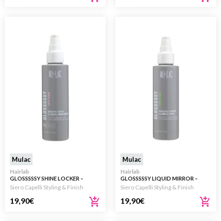
Mulac
Mulac
Hairlab
Hairlab
GLOSSSSSY SHINE LOCKER –
GLOSSSSSY LIQUID MIRROR –
FLUIDO LAMINAZIONE SENZA
SIERO LAMINAZIONE A
Siero Capelli Styling & Finish
Siero Capelli Styling & Finish
RISCIACQUO 150ML
RISCIACQUO 150ML
19,90
€
19,90
€