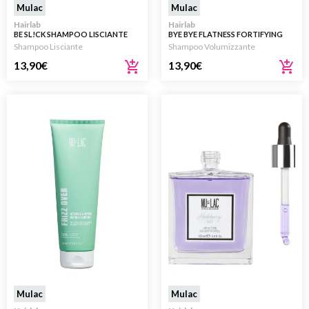
Mulac
Mulac
Hairlab
Hairlab
BE SL!CK SHAMPOO LISCIANTE
BYE BYE FLATNESS FORTIFYING
250ML
ZERO WEIGHT SHAMPOO 250ML
Shampoo Lisciante
Shampoo Volumizzante
13,90
€
13,90
€
Mulac
Mulac