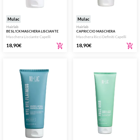
Mulac
Mulac
Hairlab
Hairlab
BE SL!CK MASCHERA LISCIANTE
CAPRICCIO MASCHERA
200ML
DISTRICANTE RICCI 200ML
Maschera Lisciante Capelli
Maschera Ricci Definiti Capelli
18,90
€
18,90
€