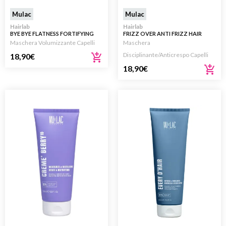
Mulac
Mulac
Hairlab
Hairlab
BYE BYE FLATNESS FORTIFYING
FRIZZ OVER ANTI FRIZZ HAIR
ZERO WEIGHT MASK 200ML
MASK MASCHERA 200ML
Maschera Volumizzante Capelli
Maschera
Disciplinante/Anticrespo Capelli
18,90
€
18,90
€