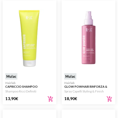
Mulac
Mulac
Hairlab
Hairlab
CAPRICCIO SHAMPOO
GLOW POWHAIR RINFORZA &
DISCIPLINANTE RICCI 250ML
LUCIDA – LATTE SPRAY
Shampoo Ricci Definiti
Spray Capelli Styling & Finish
RINFORZANTE 150ML
13,90
€
18,90
€