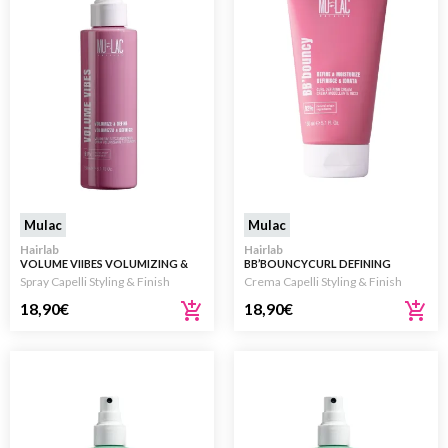
Mulac
Mulac
Hairlab
Hairlab
VOLUME VIIBES VOLUMIZING &
BB’BOUNCYCURL DEFINING
TEXTURIZING SPRAY 150ML
CREAM 150ML
Spray Capelli Styling & Finish
Crema Capelli Styling & Finish
18,90
€
18,90
€