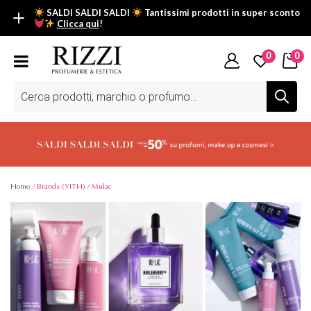
SALDI SALDI SALDI
Tantissimi prodotti in super sconto
Clicca qui
!
SALDI SALDI SALDI
0
0
Fino al -50% su tantissimi prodotti beauty nella sezione saldi: il
tuo glow estivo inizia da qui.
Ricerca
prodotti
Scopri tutti i prodotti in super saldo!
Clicca qui
Home
/ Brands (YITH) / Mulac