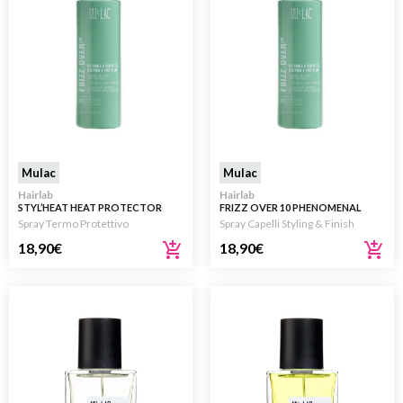
Mulac
Mulac
Hairlab
Hairlab
STYL’HEAT HEAT PROTECTOR
FRIZZ OVER 10 PHENOMENAL
AND STYLING SPRAY 150ML
SPRAY HAIR TREATMENT 150ML
Spray Termo Protettivo
Spray Capelli Styling & Finish
18,90
€
18,90
€