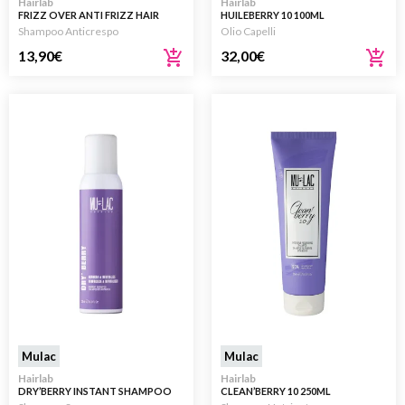
Hairlab
Hairlab
FRIZZ OVER ANTI FRIZZ HAIR
HUILEBERRY 10 100ML
SHAMPOO 250ML
Shampoo Anticrespo
Olio Capelli
13,90
€
32,00
€
Mulac
Mulac
Hairlab
Hairlab
DRY’BERRY INSTANT SHAMPOO
CLEAN’BERRY 10 250ML
150ML