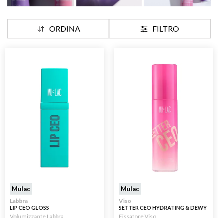
ORDINA
FILTRO
Mulac
Mulac
Labbra
Viso
LIP CEO GLOSS
SETTER CEO HYDRATING & DEWY
BIPHASIC SETTING SPRAY 75ML
Volumizzante Labbra
Fissatore Viso