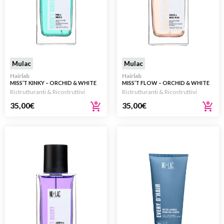
Mulac
Mulac
Hairlab
Hairlab
MISS’T KINKY – ORCHID & WHITE
MISS’T FLOW – ORCHID & WHITE
MUSK ESSENZA RISTRUTTURANTE
MUSK – ESSENZA
Ristrutturanti & Ricostruttivi
Ristrutturanti & Ricostruttivi
PER CAPELLI 100ML
RISTRUTTURANTE PER CAPELLI
35,00
€
100ML
35,00
€