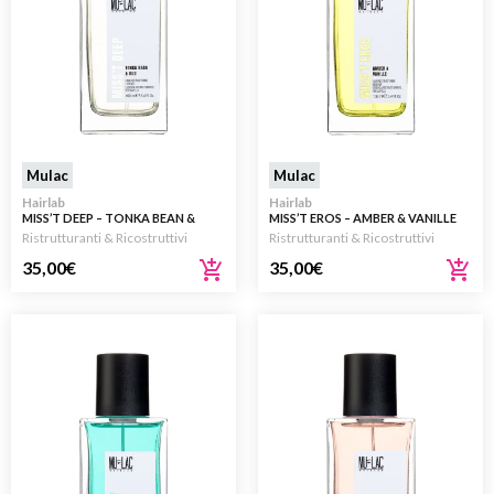
Mulac
Mulac
Hairlab
Hairlab
MISS’T DEEP – TONKA BEAN &
MISS’T EROS – AMBER & VANILLE
OUD – ESSENZA
ESSENZA RISTRUTTURANTE PER
Ristrutturanti & Ricostruttivi
Ristrutturanti & Ricostruttivi
RISTRUTTURANTE PER CAPELLI
CAPELLI 100ML
100ML
35,00
€
35,00
€