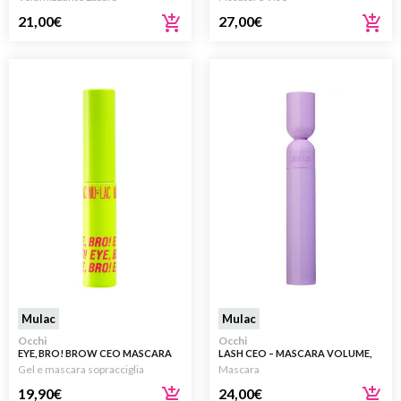
21,00
€
27,00
€
Mulac
Mulac
Occhi
Occhi
EYE, BRO! BROW CEO MASCARA
LASH CEO – MASCARA VOLUME,
CURVATURA E DEFINIZIONE
Gel e mascara sopracciglia
Mascara
19,90
€
24,00
€