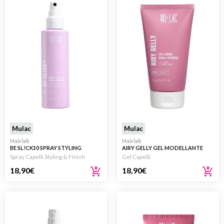
Mulac
Mulac
Hairlab
Hairlab
BE SL!CK10 SPRAY STYLING
AIRY GELLY GEL MODELLANTE
LISCIANTE 150ML
150ML
Spray Capelli Styling & Finish
Gel Capelli
18,90
€
18,90
€