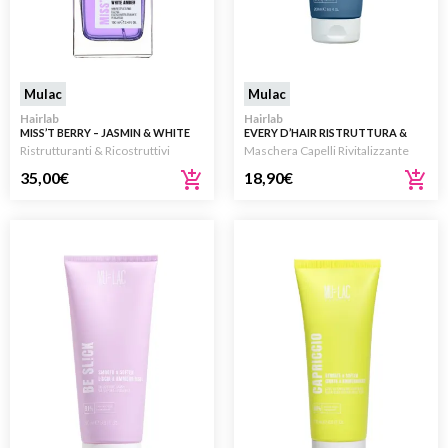
Mulac
Mulac
Hairlab
Hairlab
MISS’T BERRY – JASMIN & WHITE
EVERY D’HAIR RISTRUTTURA &
AMBER ESSENZA
DISTRICA 200ML
Ristrutturanti & Ricostruttivi
Maschera Capelli Rivitalizzante
RISTRUTTURANTE PER CAPELLI
100ML
35,00
€
18,90
€