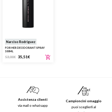
Narciso Rodriguez
FOR HER DEODORANT SPRAY
100ML
35,51
€
53,00
€
Assistenza clienti
Campioncini omaggio
via mail o whatsapp
puoi sceglierli al