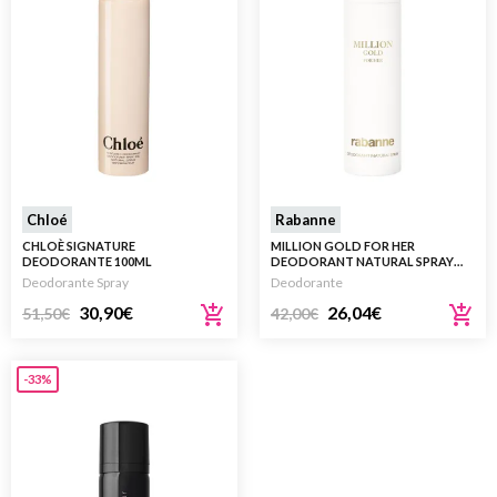
Chloé
Rabanne
CHLOÈ SIGNATURE
MILLION GOLD FOR HER
DEODORANTE 100ML
DEODORANT NATURAL SPRAY
150ML
Deodorante Spray
Deodorante
30,90
€
26,04
€
51,50
€
42,00
€
-33%