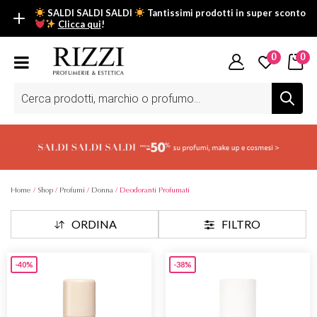
SALDI SALDI SALDI
Tantissimi prodotti in super sconto
Clicca qui
!
SALDI SALDI SALDI
0
0
Fino al -50% su tantissimi prodotti beauty nella sezione saldi: il
tuo glow estivo inizia da qui.
Ricerca
prodotti
Scopri tutti i prodotti in super saldo!
Clicca qui
Home
/
Shop
/
Profumi
/
Donna
/ Deodoranti Profumati
ORDINA
FILTRO
-40%
-38%