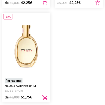
42,25
€
42,25
€
da
65,00
€
65,00
€
-35%
Ferragamo
FIAMMA EAU DE PARFUM
Eau de Parfum
61,75
€
da
95,00
€