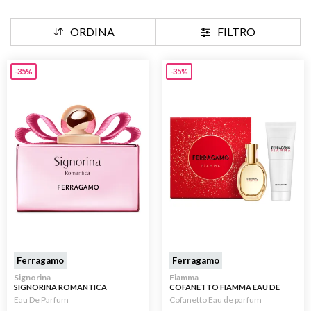
ORDINA
FILTRO
-35%
-35%
Ferragamo
Ferragamo
Signorina
Fiamma
SIGNORINA ROMANTICA
COFANETTO FIAMMA EAU DE
PARFUM 35ML + LATTE CORPO
Eau De Parfum
Cofanetto Eau de parfum
100ML