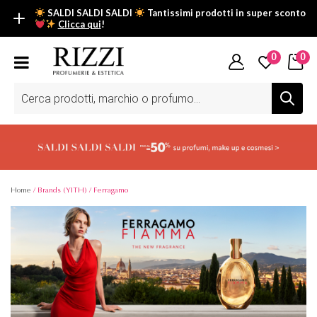
SALDI SALDI SALDI
Tantissimi prodotti in super sconto
Clicca qui
!
SALDI SALDI SALDI
0
0
Fino al -50% su tantissimi prodotti beauty nella sezione saldi: il
tuo glow estivo inizia da qui.
Ricerca
prodotti
Scopri tutti i prodotti in super saldo!
Clicca qui
Home
/ Brands (YITH) / Ferragamo