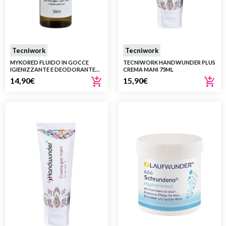
Tecniwork
Tecniwork
MYKORED FLUIDO IN GOCCE
TECNIWORK HANDWUNDER PLUS
IGIENIZZANTE E DEODORANTE
CREMA MANI 75ML
PER LA PELLE E LE UNGHIE DEL
14,90
€
15,90
€
PIEDE 50ML