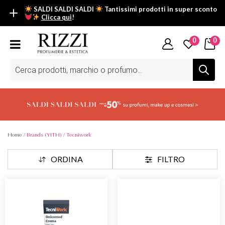
SALDI SALDI SALDI
Tantissimi prodotti in super sconto
Clicca qui
!
SALDI SALDI SALDI
0
0
Fino al -50% su tantissimi prodotti beauty nella sezione saldi: il
tuo glow estivo inizia da qui.
Ricerca
prodotti
Scopri tutti i prodotti in super saldo!
Clicca qui
Home
/ Brands (YITH) / Tecniwork
ORDINA
FILTRO