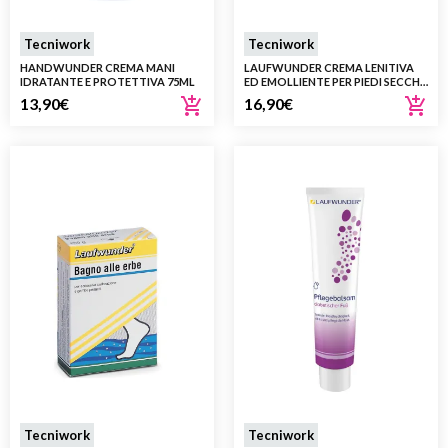
Tecniwork
Tecniwork
HANDWUNDER CREMA MANI
LAUFWUNDER CREMA LENITIVA
IDRATANTE E PROTETTIVA 75ML
ED EMOLLIENTE PER PIEDI SECCHI
E DISIDRATATI SCHRUNDENA 75
13,90
€
16,90
€
ML
Tecniwork
Tecniwork