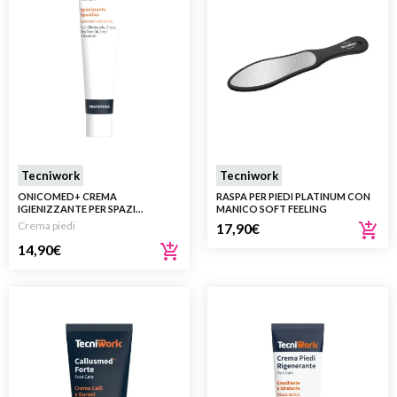
Tecniwork
Tecniwork
ONICOMED+ CREMA
RASPA PER PIEDI PLATINUM CON
IGIENIZZANTE PER SPAZI
MANICO SOFT FEELING
INTERDIGITALI E UNGHIE DEI PIEDI
Crema piedi
17,90
€
30 ML
14,90
€