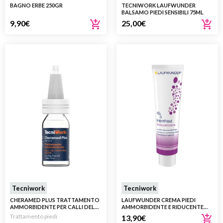
BAGNO ERBE 250GR
TECNIWORK LAUFWUNDER
BALSAMO PIEDI SENSIBILI 75ML
9,90
€
25,00
€
Tecniwork
Tecniwork
CHERAMED PLUS TRATTAMENTO
LAUFWUNDER CREMA PIEDI
AMMORBIDENTE PER CALLI DEL
AMMORBIDENTE E RIDUCENTE
CONTORNO UNGHIA 15 ML
PER CALLI E DURONI 30 ML
Trattamento piedi
13,90
€