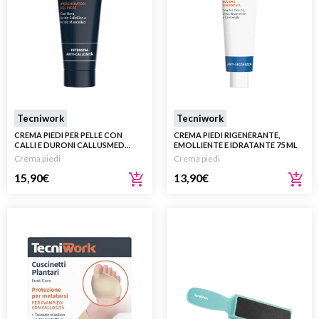
Tecniwork
Tecniwork
CREMA PIEDI PER PELLE CON
CREMA PIEDI RIGENERANTE,
CALLI E DURONI CALLUSMED
EMOLLIENTE E IDRATANTE 75 ML
FORTE 50 ML
Crema piedi
Crema piedi
15,90
€
13,90
€