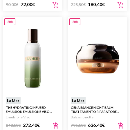
72,00
€
180,40
€
90,00
€
225,50
€
-20%
-20%
La Mer
La Mer
THE HYDRATING INFUSED
GENAISSANCE NIGHT BALM
EMULSION EMULSIONE VISO
TRATTAMENTO RIPARATORE
IDRATANTE 125ML
NOTTE 50ML
Emulsione Viso
Balsamo notte
272,40
€
636,40
€
340,50
€
795,50
€