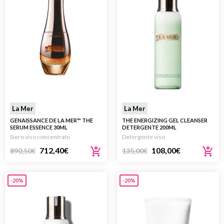
La Mer
La Mer
GENAISSANCE DE LA MER™ THE
THE ENERGIZING GEL CLEANSER
SERUM ESSENCE 30ML
DETERGENTE 200ML
Siero viso concentrato
Detergente viso
712,40
€
108,00
€
890,50
€
135,00
€
-20%
-20%