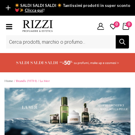
SALDI SALDI SALDI
Tantissimi prodotti in super sconto
Clicca qui
!
SALDI SALDI SALDI
0
0
Fino al -50% su tantissimi prodotti beauty nella sezione saldi: il
tuo glow estivo inizia da qui.
Ricerca
prodotti
Scopri tutti i prodotti in super saldo!
Clicca qui
Home
/ Brands (YITH) / La Mer