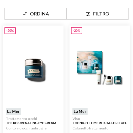
ORDINA
FILTRO
-20%
-20%
La Mer
La Mer
Trattamento occhi
Viso
THE REJUVENATING EYE CREAM
THE NIGHTTIME RITUAL LE RITUEL
15ML
DE NUIT RÉGÉNÉRANT 30ML
Contorno occhi antirughe
Cofanetto trattamento