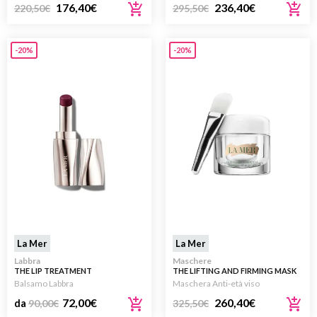
176,40
€
236,40
€
220,50
€
295,50
€
-20%
-20%
La Mer
La Mer
Labbra
Maschere
THE LIP TREATMENT
THE LIFTING AND FIRMING MASK
50ML
Balsamo Labbra
Maschera Anti-età viso
72,00
€
260,40
€
da
90,00
€
325,50
€