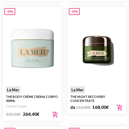
-20%
-20%
La Mer
La Mer
THE BODY CRÈME CREMA CORPO
THE NIGHT RECOVERY
300ML
CONCENTRATE
Crema Corpo
168,00
€
da
210,00
€
264,40
€
330,50
€