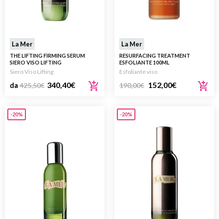
La Mer
La Mer
THE LIFTING FIRMING SERUM
RESURFACING TREATMENT
SIERO VISO LIFTING
ESFOLIANTE 100ML
Siero Viso Lifting
Esfoliante viso
340,40
€
152,00
€
da
425,50
€
190,00
€
-20%
-20%