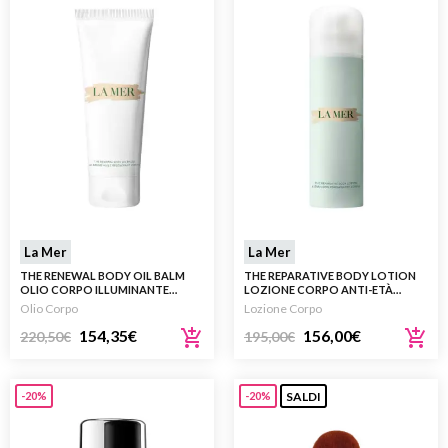
La Mer
La Mer
THE RENEWAL BODY OIL BALM
THE REPARATIVE BODY LOTION
OLIO CORPO ILLUMINANTE
LOZIONE CORPO ANTI-ETÀ
200ML
160ML
Olio Corpo
Lozione Corpo
154,35
€
156,00
€
220,50
€
195,00
€
SALDI
-20%
-20%