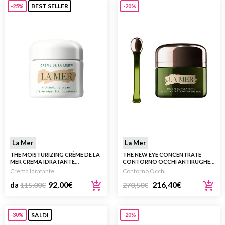
BEST SELLER
-25%
-20%
La Mer
La Mer
THE MOISTURIZING CRÈME DE LA
THE NEW EYE CONCENTRATE
MER CREMA IDRATANTE
CONTORNO OCCHI ANTIRUGHE
RIGENERAZIONE INTENSA
15ML
Crema Idratante
Contorno Occhi
92,00
€
216,40
€
da
115,00
€
270,50
€
SALDI
-30%
-20%