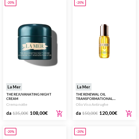
-20%
-20%
La Mer
La Mer
THE REJUVANATING NIGHT
THE RENEWAL OIL
CREAM
TRANSFORMATIONAL
TREATMENT OLIO VISO
Crema notte
Olio Viso Antirughe
ANTIRUGHE
108,00
€
120,00
€
da
135,00
€
da
150,00
€
-20%
-20%