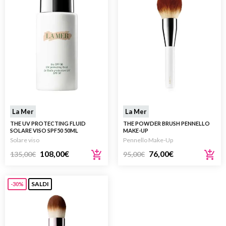
La Mer
La Mer
THE UV PROTECTING FLUID
THE POWDER BRUSH PENNELLO
SOLARE VISO SPF50 50ML
MAKE-UP
Solare viso
Pennello Make-Up
108,00
€
76,00
€
135,00
€
95,00
€
SALDI
-30%