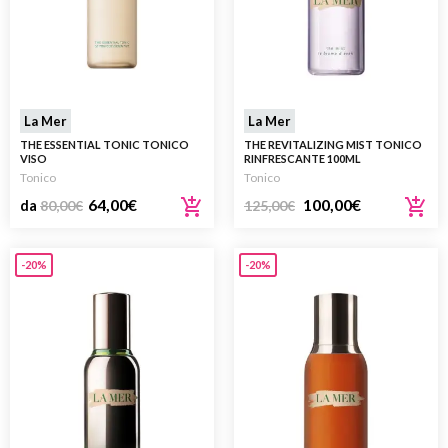
La Mer
La Mer
THE ESSENTIAL TONIC TONICO
THE REVITALIZING MIST TONICO
VISO
RINFRESCANTE 100ML
Tonico
Tonico
64,00
€
100,00
€
da
80,00
€
125,00
€
-20%
-20%