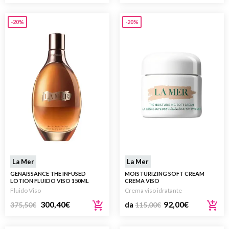
-20%
-20%
La Mer
La Mer
GENAISSANCE THE INFUSED
MOISTURIZING SOFT CREAM
LOTION FLUIDO VISO 150ML
CREMA VISO
Fluido Viso
Crema viso idratante
300,40
€
92,00
€
375,50
€
da
115,00
€