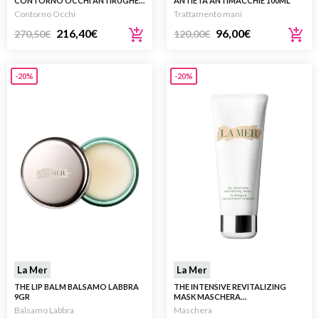
CONTORNO OCCHI ANTIRUGHE
ANTIETÀ ANTIMACCHIE 100ML
15ML
Contorno Occhi
Trattamento mani
216,40
€
96,00
€
270,50
€
120,00
€
-20%
-20%
La Mer
La Mer
THE LIP BALM BALSAMO LABBRA
THE INTENSIVE REVITALIZING
9GR
MASK MASCHERA
RIVITALIZZANTE VISO 75ML
Balsamo Labbra
Maschera