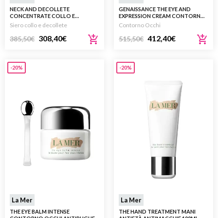
NECK AND DECOLLETE
GENAISSANCE THE EYE AND
CONCENTRATE COLLO E
EXPRESSION CREAM CONTORNO
DÉCOLLETÉ 50ML
OCCHI ANTIRUGHE 15ML
Siero collo e decollete
Contorno Occhi
308,40
€
412,40
€
385,50
€
515,50
€
-20%
-20%
La Mer
La Mer
THE EYE BALM INTENSE
THE HAND TREATMENT MANI