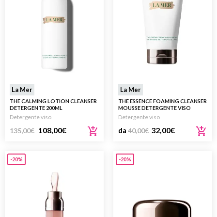
La Mer
La Mer
THE CALMING LOTION CLEANSER
THE ESSENCE FOAMING CLEANSER
DETERGENTE 200ML
MOUSSE DETERGENTE VISO
Detergente viso
Detergente viso
108,00
€
32,00
€
135,00
€
da
40,00
€
-20%
-20%