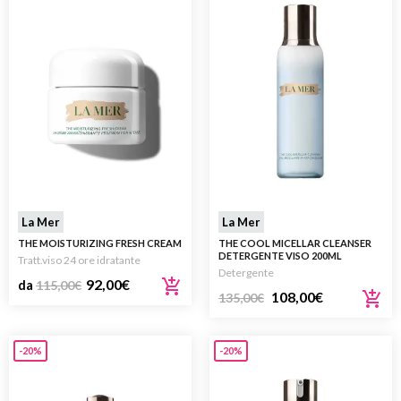
La Mer
La Mer
THE MOISTURIZING FRESH CREAM
THE COOL MICELLAR CLEANSER
DETERGENTE VISO 200ML
Tratt.viso 24 ore idratante
Detergente
92,00
€
da
115,00
€
108,00
€
135,00
€
-20%
-20%