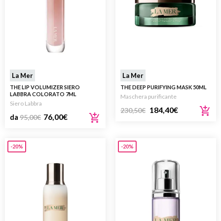
La Mer
La Mer
THE LIP VOLUMIZER SIERO
THE DEEP PURIFYING MASK 50ML
LABBRA COLORATO 7ML
Maschera purificante
Siero Labbra
184,40
€
230,50
€
76,00
€
da
95,00
€
-20%
-20%