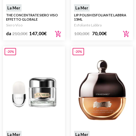
La Mer
La Mer
THE CONCENTRATE SIERO VISO
LIP POLISH ESFOLIANTE LABBRA
EFFETTO GLOBALE
15ML
Siero Viso
Esfoliante Labbra
147,00
€
70,00
€
da
210,00
€
100,00
€
-20%
-20%
La Mer
La Mer