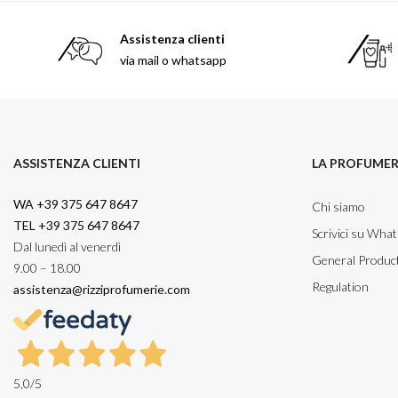
Armani 
Assistenza clienti
Armani 
via mail o whatsapp
Atkinso
Atkinso
Australi
Azzaro
ASSISTENZA CLIENTI
LA PROFUMER
WA +39 375 647 8647
Chi siamo
TEL +39 375 647 8647
Scrivici su Wha
Dal lunedì al venerdì
General Product
9.00 – 18.00
Regulation
assistenza@rizziprofumerie.com
5,0
/5