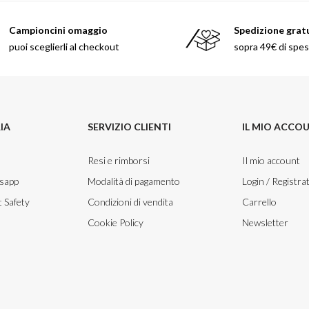
Beauty
Campioncini omaggio
Spedizione grat
Parfums
puoi sceglierli al checkout
sopra 49€ di spe
ns
ns London 1799
an Gold
IA
SERVIZIO CLIENTI
IL MIO ACCO
Resi e rimborsi
Il mio account
tsapp
Modalità di pagamento
Login / Registrat
 Safety
Condizioni di vendita
Carrello
Cookie Policy
Newsletter