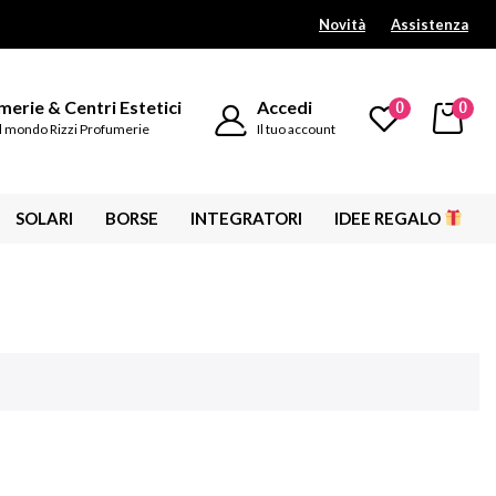
Novità
Assistenza
erie & Centri Estetici
Accedi
0
0
l mondo Rizzi Profumerie
Il tuo account
SOLARI
BORSE
INTEGRATORI
IDEE REGALO