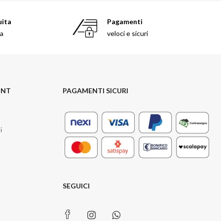
uita
Pagamenti
sa
veloci e sicuri
UNT
PAGAMENTI SICURI
i
SEGUICI