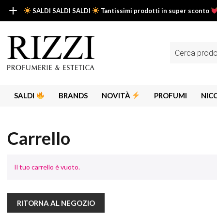
SALDI SALDI SALDI
Tantissimi prodotti in super sconto
SALDI SALDI SALDI
Fino al -50% su tantissimi prodotti beauty nella sezione saldi: il tuo g
Ricerca
prodotti
Scopri tutti i prodotti in super saldo!
Clicca qui
SALDI
BRANDS
NOVITÀ
PROFUMI
NIC
Carrello
Il tuo carrello è vuoto.
Alps
Alyssa A
Aria
RITORNA AL NEGOZIO
Armaf