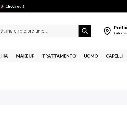
Clicca qui
!
low estivo inizia da qui.
Profum
Entra ne
CHIA
MAKEUP
TRATTAMENTO
UOMO
CAPELLI
shley