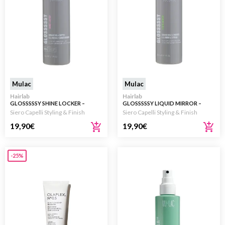
Mulac
Mulac
Hairlab
Hairlab
GLOSSSSSY SHINE LOCKER –
GLOSSSSSY LIQUID MIRROR –
FLUIDO LAMINAZIONE SENZA
SIERO LAMINAZIONE A
Siero Capelli Styling & Finish
Siero Capelli Styling & Finish
RISCIACQUO 150ML
RISCIACQUO 150ML
19,90
€
19,90
€
-25%