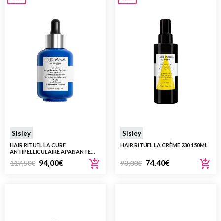
Sisley
Sisley
HAIR RITUEL LA CURE
HAIR RITUEL LA CRÈME 230 150ML
ANTIPELLICULAIRE APAISANTE
60ML
94,00
€
74,40
€
117,50
€
93,00
€