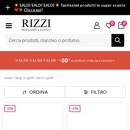
SALDI SALDI SALDI
Tantissimi prodotti in super sconto
Clicca qui
!
SALDI SALDI SALDI
0
0
Fino al -50% su tantissimi prodotti beauty nella sezione saldi: il
tuo glow estivo inizia da qui.
Ricerca
prodotti
Scopri tutti i prodotti in super saldo!
Clicca qui
Home
/
Shop
/
Capelli
/ Sieri Capelli
ORDINA
FILTRO
-25%
-25%