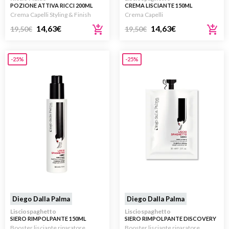
POZIONE ATTIVA RICCI 200ML
CREMA LISCIANTE 150ML
Crema Capelli Styling & Finish
Crema Capelli
14,63
€
14,63
€
19,50
€
19,50
€
-25%
-25%
Diego Dalla Palma
Diego Dalla Palma
Lisciospaghetto
Lisciospaghetto
SIERO RIMPOLPANTE 150ML
SIERO RIMPOLPANTE DISCOVERY
30ML
Booster lisciante riparatore
Booster lisciante riparatore