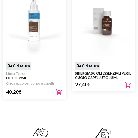
BeC Natura
BeC Natura
Linea Terra
SINERGIA SC OLI ESSENZIALI PER IL
CUOIO CAPELLUTO 15 ML
OL OIL 75ML
Olio secco per corpo e capelli
27,40
€
40,20
€