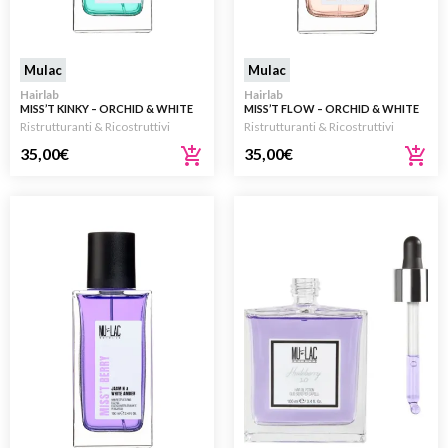
Mulac
Mulac
Hairlab
Hairlab
MISS’T KINKY – ORCHID & WHITE
MISS’T FLOW – ORCHID & WHITE
MUSK ESSENZA RISTRUTTURANTE
MUSK – ESSENZA
Ristrutturanti & Ricostruttivi
Ristrutturanti & Ricostruttivi
PER CAPELLI 100ML
RISTRUTTURANTE PER CAPELLI
35,00
€
100ML
35,00
€