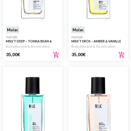
Mulac
Mulac
Hairlab
Hairlab
MISS’T DEEP – TONKA BEAN &
MISS’T EROS – AMBER & VANILLE
OUD – ESSENZA
ESSENZA RISTRUTTURANTE PER
Ristrutturanti & Ricostruttivi
Ristrutturanti & Ricostruttivi
RISTRUTTURANTE PER CAPELLI
CAPELLI 100ML
100ML
35,00
€
35,00
€