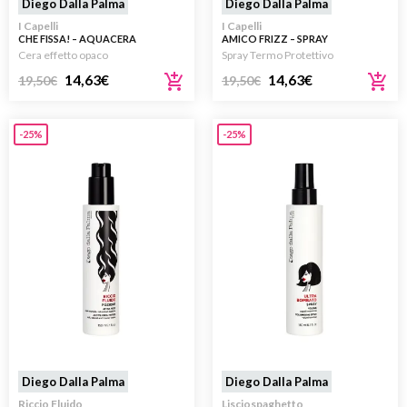
Diego Dalla Palma
Diego Dalla Palma
I Capelli
I Capelli
CHE FISSA! – AQUACERA
AMICO FRIZZ – SPRAY
MODELLANTE 100ML
TERMOPROTETTORE ANTI
Cera effetto opaco
Spray Termo Protettivo
UMIDITÀ 150ML
14,63
€
14,63
€
19,50
€
19,50
€
-25%
-25%
Diego Dalla Palma
Diego Dalla Palma
Riccio Fluido
Lisciospaghetto