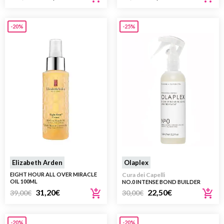
-20%
-25%
Elizabeth Arden
Olaplex
EIGHT HOUR ALL OVER MIRACLE
Cura dei Capelli
OIL 100ML
NO.0 INTENSE BOND BUILDER
115ML
31,20
€
22,50
€
39,00
€
30,00
€
-20%
-20%