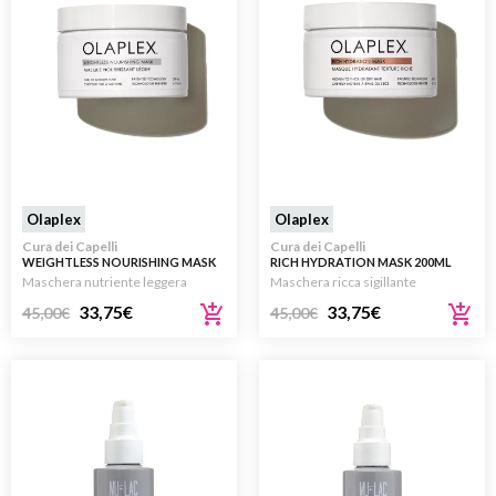
Olaplex
Olaplex
Cura dei Capelli
Cura dei Capelli
WEIGHTLESS NOURISHING MASK
RICH HYDRATION MASK 200ML
200ML
Maschera nutriente leggera
Maschera ricca sigillante
33,75
€
33,75
€
45,00
€
45,00
€