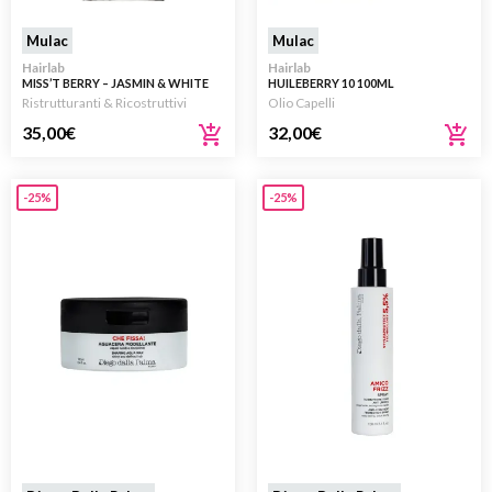
Mulac
Mulac
Hairlab
Hairlab
MISS’T BERRY – JASMIN & WHITE
HUILEBERRY 10 100ML
AMBER ESSENZA
Ristrutturanti & Ricostruttivi
Olio Capelli
RISTRUTTURANTE PER CAPELLI
100ML
35,00
€
32,00
€
-25%
-25%