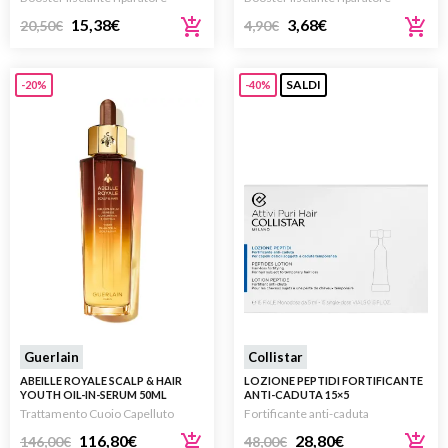
15,38
€
3,68
€
20,50
€
4,90
€
SALDI
-20%
-40%
Guerlain
Collistar
ABEILLE ROYALE SCALP & HAIR
LOZIONE PEPTIDI FORTIFICANTE
YOUTH OIL-IN-SERUM 50ML
ANTI-CADUTA 15×5
Trattamento Cuoio Capelluto
Fortificante anti-caduta
116,80
€
28,80
€
146,00
€
48,00
€