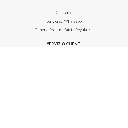
Chi siamo
Scrivici su Whatsapp
General Product Safety Regulation
SERVIZIO CLIENTI
Resi e rimborsi
Modalità di pagamento
Condizioni di vendita
Cookie Policy
IL MIO ACCOUNT
Il mio account
Login / Registrati