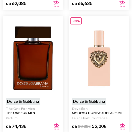
62,08
€
66,63
€
da
da
-35%
Dolce & Gabbana
Dolce & Gabbana
The One For Men
Devotion
THE ONE FOR MEN
MY DEVOTION EAU DE PARFUM
INTENSE
Parfum
Eau de Parfum Intense
74,43
€
52,00
€
da
da
80,00
€