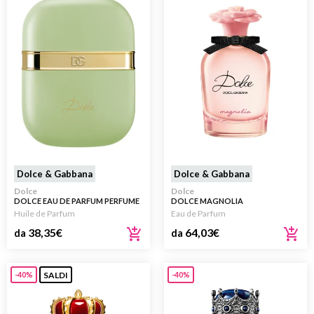
Dolce & Gabbana
Dolce & Gabbana
Dolce
Dolce
DOLCE EAU DE PARFUM PERFUME
DOLCE MAGNOLIA
GEL
Huile de Parfum
Eau de Parfum
38,35
€
64,03
€
da
da
SALDI
-40%
-40%