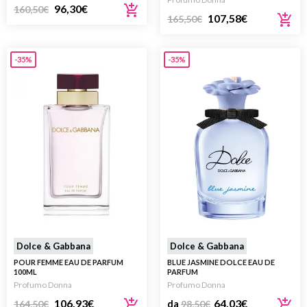
96,30
€
160,50
€
107,58
€
165,50
€
-35%
-35%
Dolce & Gabbana
Dolce & Gabbana
POUR FEMME EAU DE PARFUM
BLUE JASMINE DOLCE EAU DE
100ML
PARFUM
Profumo Donna
Profumo Donna
106,93
€
64,03
€
164,50
€
da
98,50
€