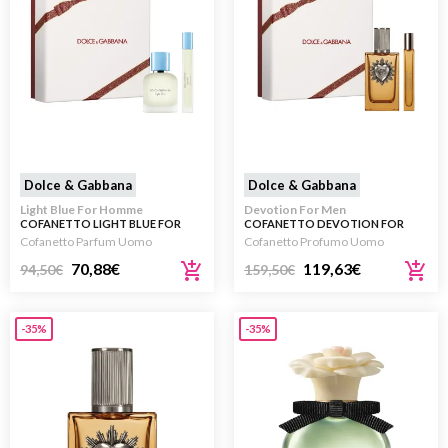
Dolce & Gabbana
Dolce & Gabbana
Light Blue For Homme
Devotion For Men
COFANETTO LIGHT BLUE FOR
COFANETTO DEVOTION FOR
HOMME 50ML + 10ML
MEN PARFUM 100ML + 10ML
Cofanetto Parfum Uomo
Cofanetto Profumo Uomo
70,88
€
119,63
€
94,50
€
159,50
€
-35%
-35%