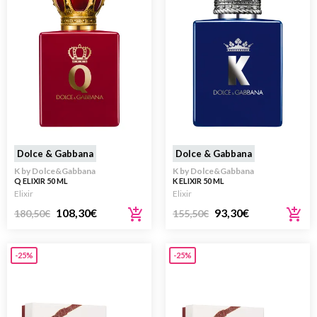
Dolce & Gabbana
Dolce & Gabbana
K by Dolce&Gabbana
K by Dolce&Gabbana
Q ELIXIR 50 ML
K ELIXIR 50 ML
Elixir
Elixir
108,30
€
93,30
€
180,50
€
155,50
€
-25%
-25%