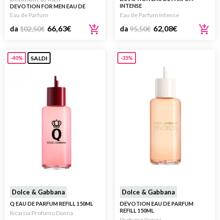
INTENSE
DEVOTION FOR MEN EAU DE
PARFUM
Eau de Parfum
Eau de Parfum Intense
66,63
€
62,08
€
da
102,50
€
da
95,50
€
SALDI
-40%
-35%
Dolce & Gabbana
Dolce & Gabbana
Q EAU DE PARFUM REFILL 150ML
DEVOTION EAU DE PARFUM
REFILL 150ML
Ricarcia Profumo Donna
Profumo Donna