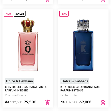
SALDI
-40%
-35%
Dolce & Gabbana
Dolce & Gabbana
Q BY DOLCE&GABBANA EAU DE
K BY DOLCE&GABBANA EAU DE
PARFUM INTENSE
PARFUM INTENSE
Profumo Donna
Profumo Uomo
79,50
€
69,88
€
da
132,50
€
da
107,50
€