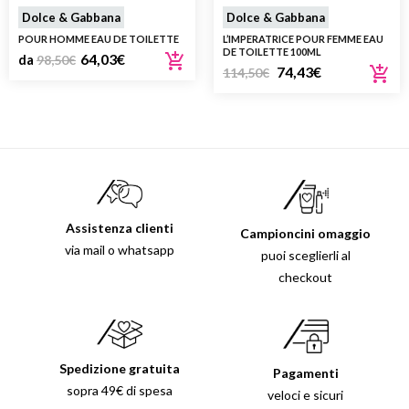
Dolce & Gabbana
Dolce & Gabbana
POUR HOMME EAU DE TOILETTE
L’IMPERATRICE POUR FEMME EAU
DE TOILETTE 100ML
64,03
€
da
98,50
€
74,43
€
114,50
€
Assistenza clienti
Campioncini omaggio
via mail o whatsapp
puoi sceglierli al
checkout
Spedizione gratuita
Pagamenti
sopra 49€ di spesa
veloci e sicuri