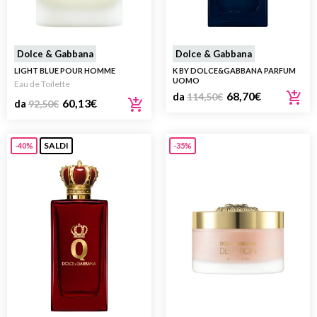
Dolce & Gabbana
Dolce & Gabbana
LIGHT BLUE POUR HOMME
K BY DOLCE&GABBANA PARFUM
UOMO
Eau de Toilette
68,70
€
da
114,50
€
60,13
€
da
92,50
€
SALDI
-40%
-35%