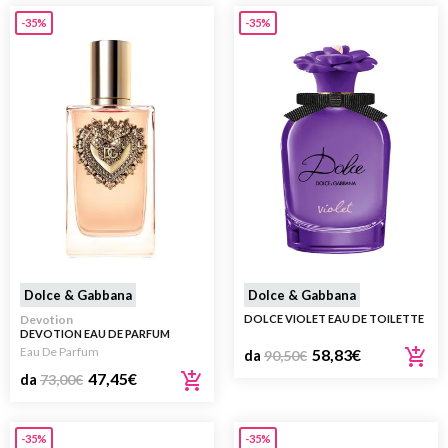
-35%
-35%
Dolce & Gabbana
Dolce & Gabbana
Devotion
DOLCE VIOLET EAU DE TOILETTE
DEVOTION EAU DE PARFUM
Eau De Parfum
58,83
€
da
90,50
€
47,45
€
da
73,00
€
-35%
-35%