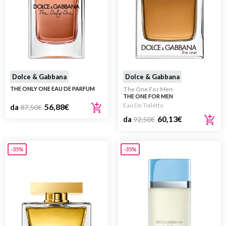
Dolce & Gabbana
Dolce & Gabbana
THE ONLY ONE EAU DE PARFUM
The One For Men
THE ONE FOR MEN
Eau De Toilette
56,88
€
da
87,50
€
60,13
€
da
92,50
€
-35%
-35%