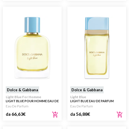
Dolce & Gabbana
Dolce & Gabbana
Light Blue For Homme
Light Blue
LIGHT BLUE POUR HOMME EAU DE
LIGHT BLUE EAU DE PARFUM
PARFUM
Eau De Parfum
Eau De Parfum
66,63
€
56,88
€
da
da