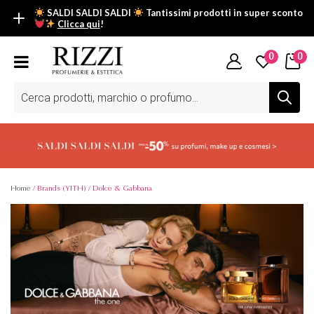
SALDI SALDI SALDI
Tantissimi prodotti in super sconto
Clicca qui
!
SALDI SALDI SALDI
0
0
Fino al -50% su tantissimi prodotti beauty nella sezione saldi: il
tuo glow estivo inizia da qui.
Ricerca
prodotti
Scopri tutti i prodotti in super saldo!
Clicca qui
Home
/ Brands (YITH) / Dolce & Gabbana