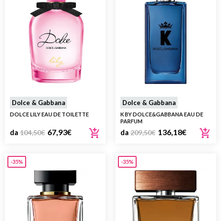
Dolce & Gabbana
Dolce & Gabbana
DOLCE LILY EAU DE TOILETTE
K BY DOLCE&GABBANA EAU DE
PARFUM
67,93
€
136,18
€
da
104,50
€
da
209,50
€
-35%
-35%