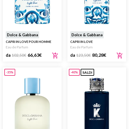
Dolce & Gabbana
Dolce & Gabbana
CAPRI IN LOVE POUR HOMME
CAPRI IN LOVE
Eau de Parfum
Eau de Parfum
66,63
€
80,28
€
da
102,50
€
da
123,50
€
SALDI
-35%
-40%