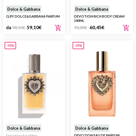
Dolce & Gabbana
Dolce & Gabbana
Q BY DOLCE&GABBANA PARFUM
DEVOTION RICH BODY CREAM
180ML
59,10
€
60,45
€
da
98,50
€
93,00
€
-35%
-35%
Dolce & Gabbana
Dolce & Gabbana
Devotion For Men
DEVOTION EAU DE PARFUM