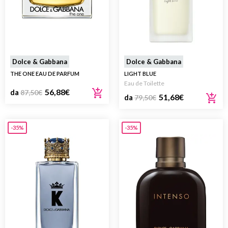
Dolce & Gabbana
Dolce & Gabbana
THE ONE EAU DE PARFUM
LIGHT BLUE
Eau de Toilette
56,88
€
da
87,50
€
51,68
€
da
79,50
€
-35%
-35%