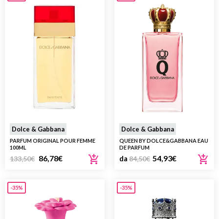
Dolce & Gabbana
Dolce & Gabbana
PARFUM ORIGINAL POUR FEMME
QUEEN BY DOLCE&GABBANA EAU
100ML
DE PARFUM
86,78
€
54,93
€
133,50
€
da
84,50
€
-35%
-35%