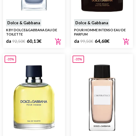
Dolce & Gabbana
Dolce & Gabbana
K BY DOLCE&GABBANA EAU DE
POUR HOMME INTENSO EAU DE
TOILETTE
PARFUM
60,13
€
64,68
€
da
92,50
€
da
99,50
€
-35%
-35%