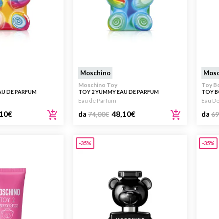
Moschino
Mosc
Moschino Toy
Toy B
AU DE PARFUM
TOY 2 YUMMY EAU DE PARFUM
TOY B
Eau de Parfum
Eau D
10
€
48,10
€
da
74,00
€
da
69
-35%
-35%