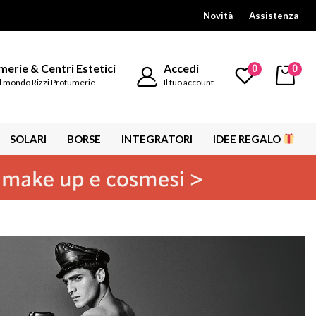
Novità
Assistenza
erie & Centri Estetici
Accedi
0
0
l mondo Rizzi Profumerie
Il tuo account
SOLARI
BORSE
INTEGRATORI
IDEE REGALO