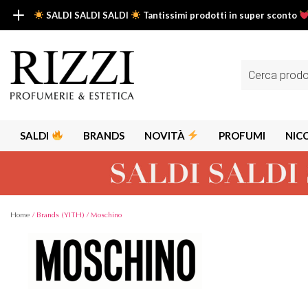
SALDI SALDI SALDI
Tantissimi prodotti in super sconto
SALDI SALDI SALDI
Fino al -50% su tantissimi prodotti beauty nella sezione saldi: il tuo g
Ricerca
prodotti
Scopri tutti i prodotti in super saldo!
Clicca qui
SALDI
BRANDS
NOVITÀ
PROFUMI
NIC
Home
/ Brands (YITH) / Moschino
Alps
Alyssa A
Aria
Armaf