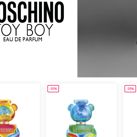
Beauty
Parfums
ns
ns London 1799
an Gold
-35%
-35%