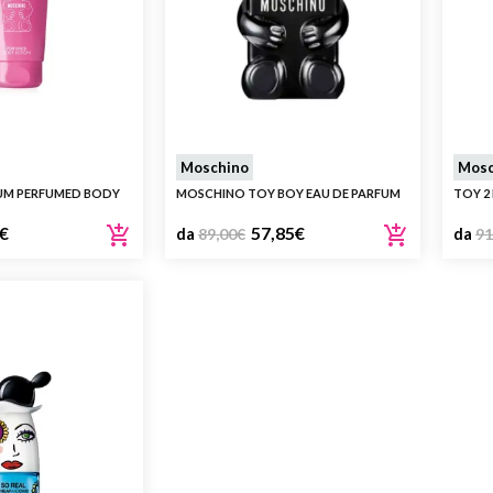
Moschino
Mosc
GUM PERFUMED BODY
MOSCHINO TOY BOY EAU DE PARFUM
TOY 2
€
57,85
€
da
89,00
€
da
91