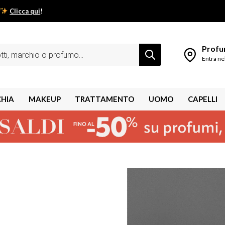
Clicca qui
!
low estivo inizia da qui.
Profum
Entra ne
CHIA
MAKEUP
TRATTAMENTO
UOMO
CAPELLI
shley