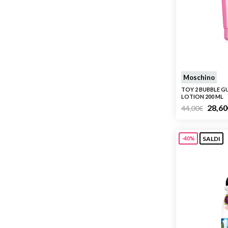
Moschino
TOY 2 BUBBLE 
LOTION 200 ML
28,60
44,00
€
SALDI
-40%