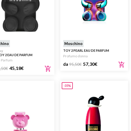
hino
Moschino
oy
TOY 2 PEARL EAU DE PARFUM
OY 2 EAU DE PARFUM
Profumo donna
e Parfum
57,30
€
da
95,50
€
45,18
€
,50
€
-35%