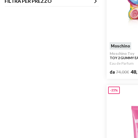
FILTRA PER PREZZO
Moschino
Moschino Toy
TOY 2 GUMMY E
Eau de Parfum
48,
da
74,00
€
-35%