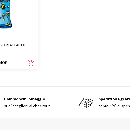
 SO REAL EAU DE
40
€
Campioncini omaggio
Spedizione grat
puoi sceglierli al checkout
sopra 49€ di spe