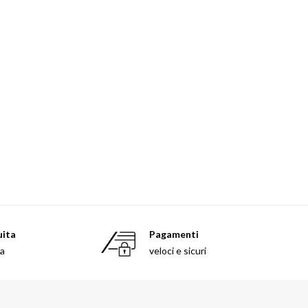
uita
Pagamenti
sa
veloci e sicuri