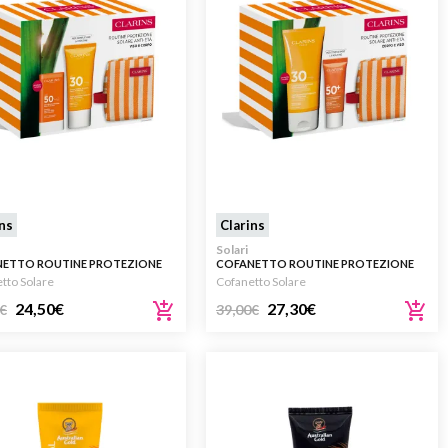
ins
Clarins
Solari
ETTO ROUTINE PROTEZIONE
COFANETTO ROUTINE PROTEZIONE
E STICK SPF50
SOLARE SPF30 150ML
tto Solare
Cofanetto Solare
24,50
€
27,30
€
€
39,00
€