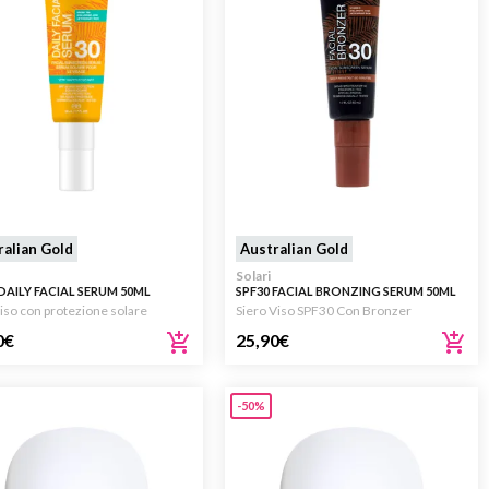
ralian Gold
Australian Gold
Solari
DAILY FACIAL SERUM 50ML
SPF30 FACIAL BRONZING SERUM 50ML
viso con protezione solare
Siero Viso SPF30 Con Bronzer
0
€
25,90
€
-50%