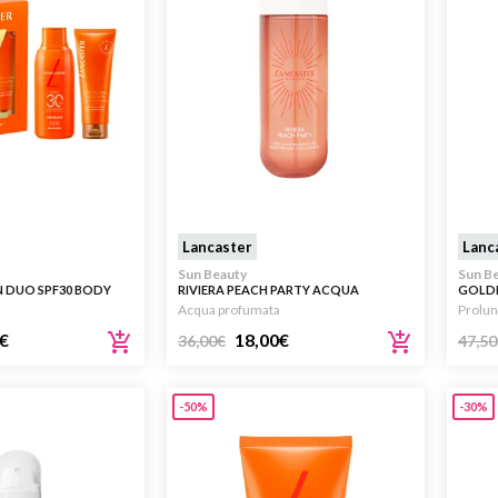
Lancaster
Lanc
Sun Beauty
Sun B
 DUO SPF30 BODY
RIVIERA PEACH PARTY ACQUA
GOLDE
PROFUMATA 236ML
SERUM
Acqua profumata
Prolun
€
18,00
€
36,00
€
47,50
-50%
-30%