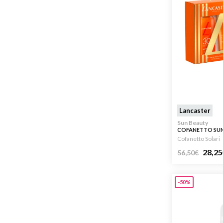
Lancaster
Sun Beauty
COFANETTO SUN
MILK 175ML
Cofanetto Solari
28,25
56,50
€
-50%