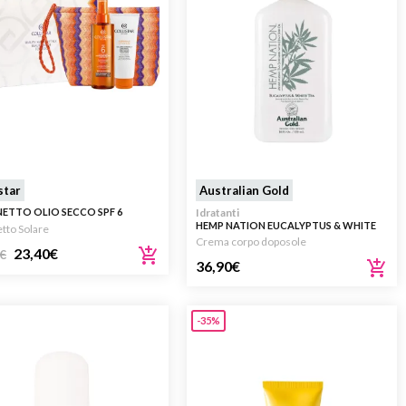
star
Australian Gold
ETTO OLIO SECCO SPF 6
Idratanti
HEMP NATION EUCALYPTUS & WHITE
tto Solare
TEA 532ML
Crema corpo doposole
23,40
€
€
36,90
€
-35%