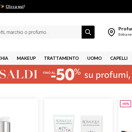
Clicca qui
!
low estivo inizia da qui.
Profum
Entra ne
CHIA
MAKEUP
TRATTAMENTO
UOMO
CAPELLI
-40%
shley