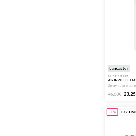
Lancaster
Sun Perfect
AIR INVISIBLE FA
Spray solare corpo
23,25
46,50
€
-30%
EDZ. LIM