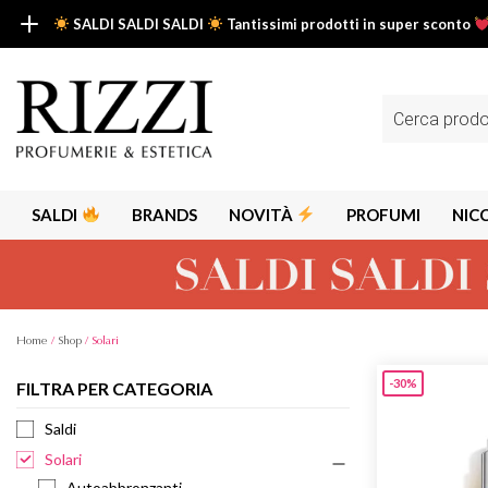
SALDI SALDI SALDI
Tantissimi prodotti in super sconto
SALDI SALDI SALDI
Fino al -50% su tantissimi prodotti beauty nella sezione saldi: il tuo g
Ricerca
prodotti
Scopri tutti i prodotti in super saldo!
Clicca qui
SALDI
BRANDS
NOVITÀ
PROFUMI
NIC
Home
/
Shop
/ Solari
-30%
FILTRA PER CATEGORIA
Alps
Alyssa A
Saldi
Aria
Solari
Armaf
Autoabbronzanti