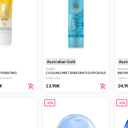
Australian Gold
Aust
Solari
Autoa
HYDRATING
COOLING MIST IDRATANTI DOPOSOLE
BROWN
0 40ML
148ML
LOTI
dratante
Doposole
Latte 
€
13,90
€
24,9
-33%
-33%