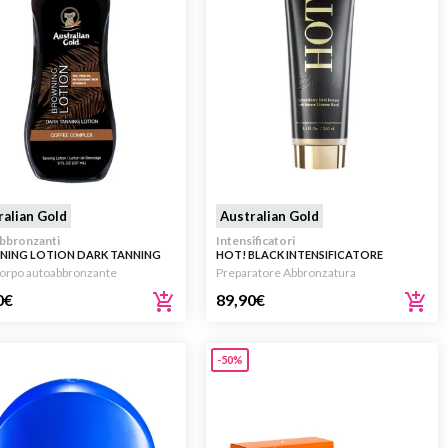
ralian Gold
Australian Gold
bbronzanti
Intensificatori
ING LOTION DARK TANNING
HOT! BLACK INTENSIFICATORE
ON
ABBRONZATURA 250ML
corpo autoabbronzante
Preparatore Abbronzatura
0
€
89,90
€
-50%