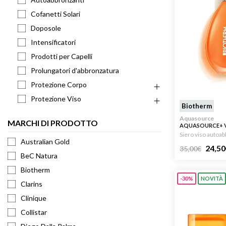
Armani 
Cofanetti Solari
Armani 
Doposole
Atkinso
Intensificatori
Atkinso
Prodotti per Capelli
Australi
Prolungatori d'abbronzatura
Azzaro
Protezione Corpo
Protezione Viso
Biotherm
Aquasource
MARCHI DI PRODOTTO
AQUASOURCE+ 
HYDRA-BRONZE 
Siero viso autoa
Australian Gold
24,50
35,00
€
BeC Natura
Biotherm
-30%
NOVITÀ
Clarins
Clinique
Collistar