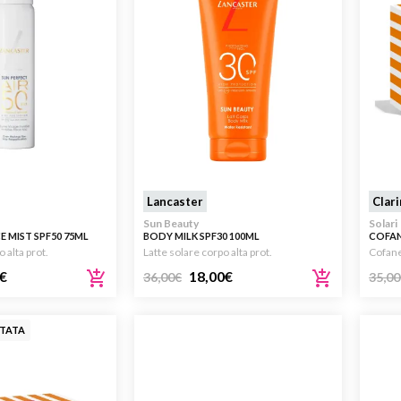
Lancaster
Clar
Sun Beauty
Solari
CE MIST SPF50 75ML
BODY MILK SPF30 100ML
COFAN
SOLAR
 alta prot.
Latte solare corpo alta prot.
Cofane
€
18,00
€
36,00
€
35,00
ITATA