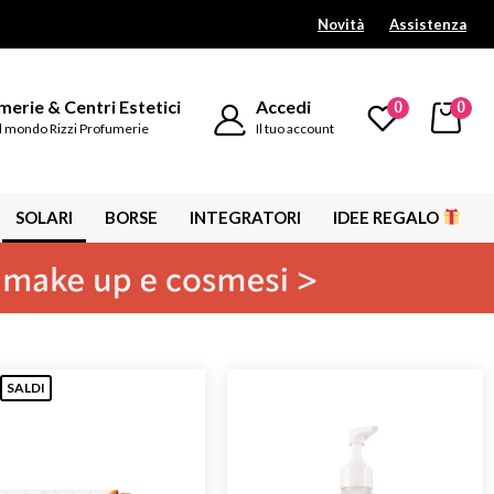
Novità
Assistenza
erie & Centri Estetici
Accedi
0
0
l mondo Rizzi Profumerie
Il tuo account
SOLARI
BORSE
INTEGRATORI
IDEE REGALO
SALDI