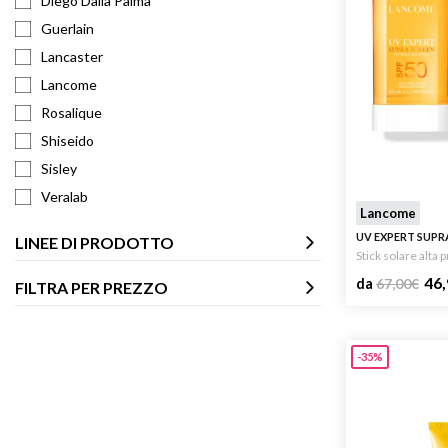
Diego Dalla Palma
Guerlain
Lancaster
Lancome
Rosalique
Shiseido
Sisley
Veralab
Lancome
UV EXPERT SUPRA
LINEE DI PRODOTTO
Stick solare alta 
46,
da
67,00
€
FILTRA PER PREZZO
-35%