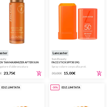
aster
Lancaster
eauty
Sun Beauty
N TAN MAXIMIZER AFTER SUN
FACE STICK SPF50 19G
 30ML
gatore d'abbronzatura
Spray solare corpo alta prot.
23,75
€
15,00
€
€
30,00
€
EDZ. LIMITATA
-30%
EDZ. LIMITATA