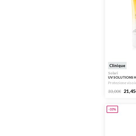
Clinique
Solari
UV SOLUTIONS 
SUNSCREEN SPF 5
Protezione viso i
21,45
33,00
€
-33%