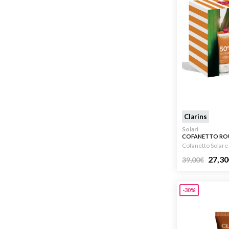
Clarins
Solari
COFANETTO ROU
SOLARE SPF50 5
Cofanetto Solare
27,30
39,00
€
-30%