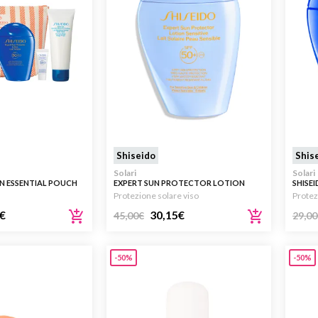
Shiseido
Shis
Solari
Solari
N ESSENTIAL POUCH
EXPERT SUN PROTECTOR LOTION
SHISE
 + 75ML
SENSITIVE SPF50+ 150ML
LOTIO
Protezione solare viso
Protez
€
30,15
€
45,00
€
29,00
-50%
-50%