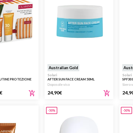
Australian Gold
Aust
Solari
Solari
TINE PROTEZIONE
AFTER SUN FACE CREAM 50ML
SPF30 
0ML
Doposole viso
Siero 
€
24,90
€
24,9
-50%
-50%