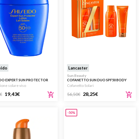
eido
Lancaster
Sun Beauty
IDO EXPERT SUN PROTECTOR
COFANETTO SUN DUO SPF50 BODY
N SPF50+ 50ML
MILK 175ML
ione solare viso
Cofanetto Solari
19,43
€
28,25
€
€
56,50
€
-50%