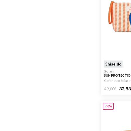
Shiseido
Solari
SUN PROTECTIO
SET 150ML + 5ML
Cofanetto Solare
32,83
49,00
€
-50%