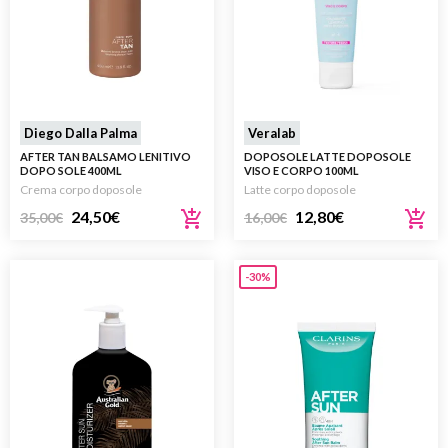
Diego Dalla Palma
Veralab
AFTER TAN BALSAMO LENITIVO
DOPOSOLE LATTE DOPOSOLE
DOPO SOLE 400ML
VISO E CORPO 100ML
Crema corpo doposole
Latte corpo doposole
24,50
€
12,80
€
35,00
€
16,00
€
-30%