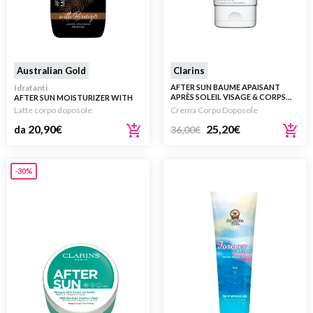
Australian Gold
Clarins
Idratanti
AFTER SUN BAUME APAISANT
APRÈS SOLEIL VISAGE & CORPS
AFTER SUN MOISTURIZER WITH
SOLE 150ML
BRONZER
Latte corpo doposole
Crema Corpo Doposole
20,90
€
25,20
€
da
36,00
€
-30%