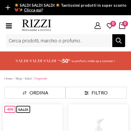
SALDI SALDI SALDI
Tantissimi prodotti in super sconto
Clicca qui
!
SALDI SALDI SALDI
0
0
Fino al -50% su tantissimi prodotti beauty nella sezione saldi: il
tuo glow estivo inizia da qui.
Ricerca
prodotti
Scopri tutti i prodotti in super saldo!
Clicca qui
Home
/
Shop
/
Solari
/ Doposole
ORDINA
FILTRO
SALDI
-40%