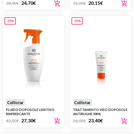
24,70
€
20,15
€
38,00
€
31,00
€
-35%
-35%
Collistar
Collistar
FLUIDO DOPOSOLE LENITIVO
TRATTAMENTO VISO DOPOSOLE
RINFRESCANTE
ANTIRUGHE 50ML
27,30
€
23,40
€
42,00
€
36,00
€