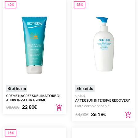
-40%
-33%
Biotherm
Shiseido
CREME NACREE SUBLIMATORE DI
Solari
ABBRONZATURA 200ML
AFTER SUN INTENSIVE RECOVERY
EMULSION DOPOSOLE VISO E
Latte corpo doposole
22,80
€
38,00
€
CORPO 300ML
36,18
€
54,00
€
-18%