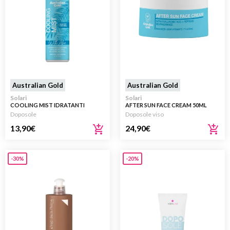
Australian Gold
Australian Gold
Solari
Solari
COOLING MIST IDRATANTI
AFTER SUN FACE CREAM 50ML
DOPOSOLE 148ML
Doposole
Doposole viso
13,90
€
24,90
€
-30%
-20%