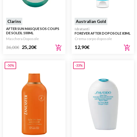
Clarins
Australian Gold
AFTER SUN MASQUE SOS COUPS
Idratanti
DE SOLEIL 100ML
FOREVER AFTER DOPOSOLE 83ML
Maschera Doposole
Crema corpo doposole
25,20
€
12,90
€
36,00
€
-50%
-33%