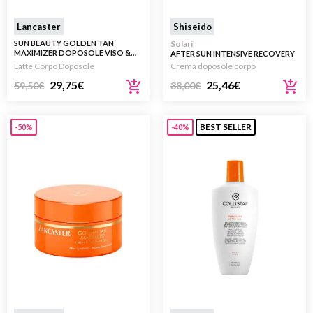
Lancaster
Shiseido
SUN BEAUTY GOLDEN TAN
Solari
MAXIMIZER DOPOSOLE VISO &
AFTER SUN INTENSIVE RECOVERY
CORPO 400ML
EMULSION 150ML
Latte Corpo Doposole
Crema doposole corpo
29,75
€
25,46
€
59,50
€
38,00
€
BEST SELLER
-50%
-40%