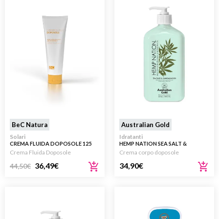
BeC Natura
Australian Gold
Solari
Idratanti
CREMA FLUIDA DOPOSOLE 125
HEMP NATION SEA SALT &
ML
SANDALWOOD 535ML
Crema Fluida Doposole
Crema corpo doposole
36,49
€
34,90
€
44,50
€