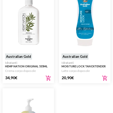
Australian Gold
Australian Gold
Idratanti
Idratanti
HEMP NATION ORIGINAL 535ML
MOISTURE LOCK TAN EXTENDER
ULTRA HYDRATING 237ML
Crema corpo doposole
Latte corpo doposole
34,90
€
20,90
€