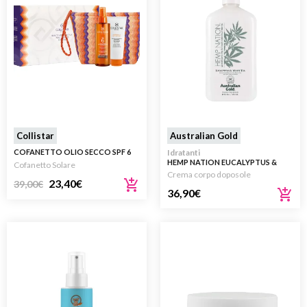
Collistar
Australian Gold
COFANETTO OLIO SECCO SPF 6
Idratanti
HEMP NATION EUCALYPTUS &
Cofanetto Solare
WHITE TEA 532ML
Crema corpo doposole
23,40
€
39,00
€
36,90
€