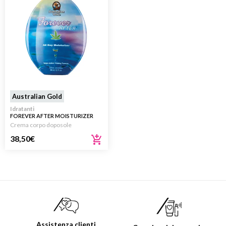
Australian Gold
Idratanti
FOREVER AFTER MOISTURIZER
DOPOSOLE 650ML
Crema corpo doposole
38,50
€
Assistenza clienti