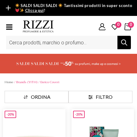
SALDI SALDI SALDI
Tantissimi prodotti in super sconto
Clicca qui
!
SALDI SALDI SALDI
0
0
Fino al -50% su tantissimi prodotti beauty nella sezione saldi: il
tuo glow estivo inizia da qui.
Ricerca
prodotti
Scopri tutti i prodotti in super saldo!
Clicca qui
Home
/ Brands (YITH) / Enrico Coveri
ORDINA
FILTRO
-20%
-20%