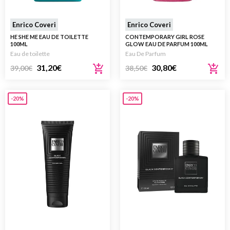
Enrico Coveri
Enrico Coveri
HE SHE ME EAU DE TOILETTE
CONTEMPORARY GIRL ROSE
100ML
GLOW EAU DE PARFUM 100ML
Eau de toilette
Eau De Parfum
31,20
€
30,80
€
39,00
€
38,50
€
-20%
-20%