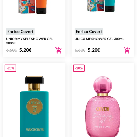
Enrico Coveri
Enrico Coveri
UNICƏ MY SELF SHOWER GEL
UNICƏ ME SHOWER GEL 300ML
300ML
5,28
€
5,28
€
6,60
€
6,60
€
-20%
-20%