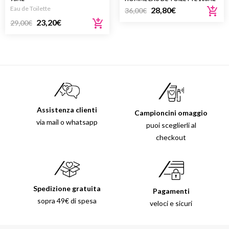
Eau de Toilette
28,80
€
36,00
€
23,20
€
29,00
€
Assistenza clienti
Campioncini omaggio
via mail o whatsapp
puoi sceglierli al
checkout
Spedizione gratuita
Pagamenti
sopra 49€ di spesa
veloci e sicuri