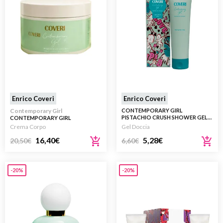
Enrico Coveri
Enrico Coveri
Contemporary Girl
CONTEMPORARY GIRL
PISTACHIO CRUSH SHOWER GEL
CONTEMPORARY GIRL
300ML
PISTACHIO CRUSH CREMA CORPO
Crema Corpo
Gel Doccia
200ML
16,40
€
5,28
€
20,50
€
6,60
€
-20%
-20%