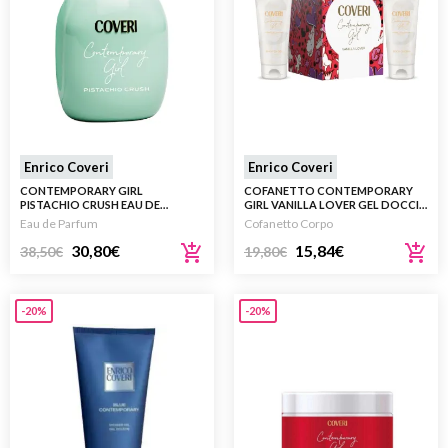
Enrico Coveri
Enrico Coveri
CONTEMPORARY GIRL
COFANETTO CONTEMPORARY
PISTACHIO CRUSH EAU DE
GIRL VANILLA LOVER GEL DOCCIA
PARFUM 100ML
200 ML E CREMA CORPO 200 ML
Eau de Parfum
Cofanetto Corpo
30,80
€
15,84
€
38,50
€
19,80
€
-20%
-20%