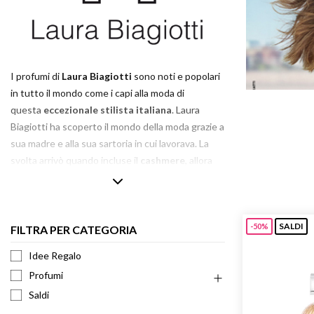
Armani 
Armani 
Atkinso
Atkinso
I profumi di
Laura Biagiotti
sono noti e popolari
Australi
in tutto il mondo come i capi alla moda di
Azzaro
questa
eccezionale stilista italiana
. Laura
Biagiotti ha scoperto il mondo della moda grazie a
sua madre e alla sua sartoria in cui lavorava. La
svolta arrivò quando incluse il
cashmere
, allora
non molto popolare, tra i materiali utilizzati
nell’industria della moda. Ha presentato la sua
prima collezione femminile nel 1972,
SALDI
guadagnandosi il soprannome di “regina del
-50%
FILTRA PER CATEGORIA
cashmere”.
Idee Regalo
È entrata nel mondo dei profumi esattamente 10
Profumi
anni dopo, con il lancio della fragranza Fiori
Saldi
Bianchi. Nel 1988 è nato un altro profumo di