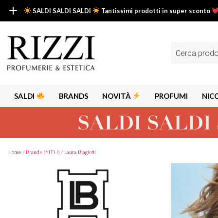
SALDI SALDI SALDI
Tantissimi prodotti in super sconto
SALDI SALDI SALDI
Fino al -50% su tantissimi prodotti beauty nella sezione saldi: il tuo g
Ricerca
prodotti
Scopri tutti i prodotti in super saldo!
Clicca qui
SALDI
BRANDS
NOVITÀ
PROFUMI
NIC
Home
/ Brands (YITH) / Laura Biagiotti
Alps
Alyssa A
Aria
Armaf