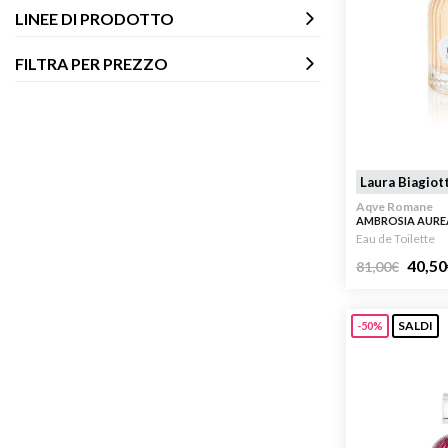
Laura Biagiotti, Roma, che ancora oggi è fra i più
LINEE DI PRODOTTO
venduti e poco dopo è stato seguito dalla
versione maschile. I profumi di Laura Biagiotti
FILTRA PER PREZZO
sono pieni di
note leggere e fresche
, adatte non
solo all’estate italiana; tuttavia, la casa di moda
offre anche composizioni più marcate e sensuali
che garantiscono eleganza.
Laura Biagiott
Aqve Romane
AMBROSIA AUREA
Eau de Toilette
40,50
81,00
€
SALDI
-50%