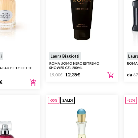
i
Laura Biagiotti
Laura
ROMA UOMO NERO ESTREMO
ROMA
SHOWER GEL 200ML
 EAU DE TOILETTE
12,35
€
19,00
€
da
67
€
SALDI
-50%
-35%