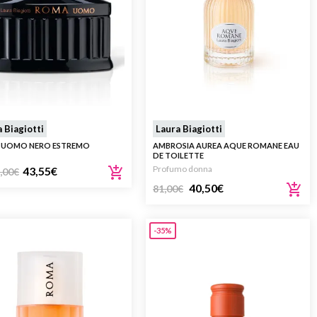
 Biagiotti
Laura Biagiotti
 UOMO NERO ESTREMO
AMBROSIA AUREA AQUE ROMANE EAU
DE TOILETTE
Profumo donna
43,55
€
,00
€
40,50
€
81,00
€
-35%