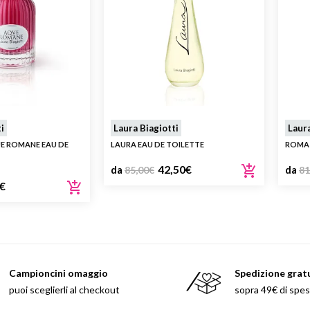
i
Laura Biagiotti
Laura
UE ROMANE EAU DE
LAURA EAU DE TOILETTE
ROMA 
42,50
€
da
85,00
€
da
81
€
Campioncini omaggio
Spedizione grat
puoi sceglierli al checkout
sopra 49€ di spe