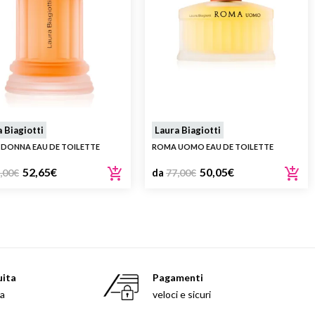
 Biagiotti
Laura Biagiotti
DONNA EAU DE TOILETTE
ROMA UOMO EAU DE TOILETTE
52,65
€
50,05
€
,00
€
da
77,00
€
uita
Pagamenti
sa
veloci e sicuri