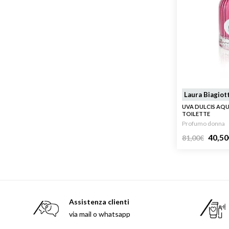
Laura Biagiott
UVA DULCIS AQ
TOILETTE
Profumo donna
40,50
81,00
€
Assistenza clienti
via mail o whatsapp