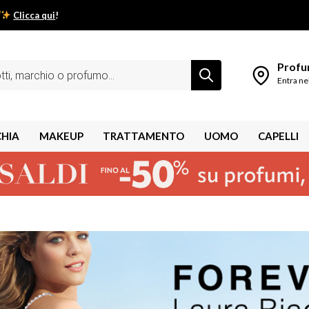
Clicca qui
!
low estivo inizia da qui.
Profum
Entra ne
CHIA
MAKEUP
TRATTAMENTO
UOMO
CAPELLI
shley