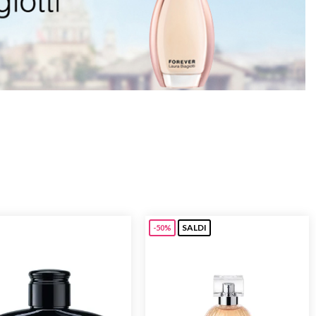
SALDI
-50%