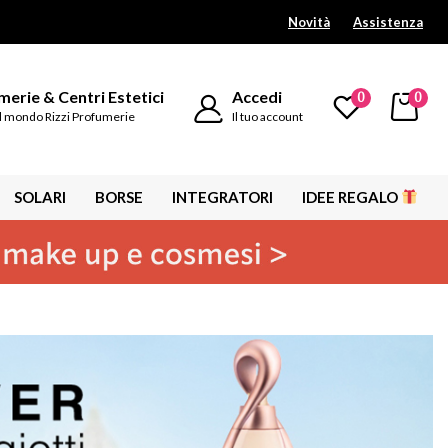
Novità
Assistenza
erie & Centri Estetici
Accedi
0
0
l mondo Rizzi Profumerie
Il tuo account
SOLARI
BORSE
INTEGRATORI
IDEE REGALO