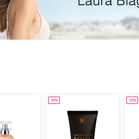
Beauty
Parfums
ns
ns London 1799
an Gold
-35%
-35%