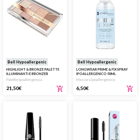
Bell Hypoallergenic
Bell Hypoallergenic
HIGHLIGHT & BRONZE PALETTE
LONGWEAR PRIME & FIX SPRAY
ILLUMINANTI E BRONZER
IPOALLERGENICO 50ML
Palette Ipoallergenica
Mascara Ipoallergenico
21,50
€
6,50
€