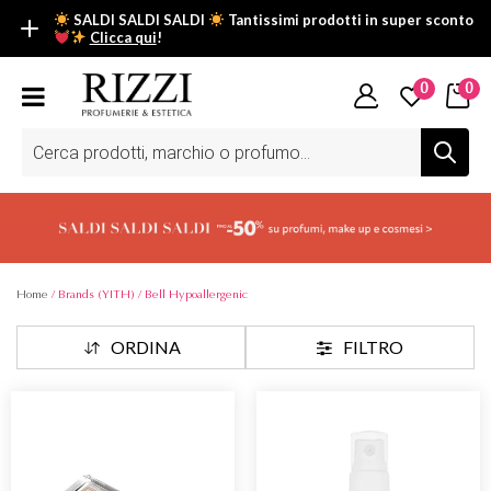
SALDI SALDI SALDI
Tantissimi prodotti in super sconto
Clicca qui
!
SALDI SALDI SALDI
0
0
Fino al -50% su tantissimi prodotti beauty nella sezione saldi: il
tuo glow estivo inizia da qui.
Ricerca
prodotti
Scopri tutti i prodotti in super saldo!
Clicca qui
Home
/ Brands (YITH) / Bell Hypoallergenic
ORDINA
FILTRO