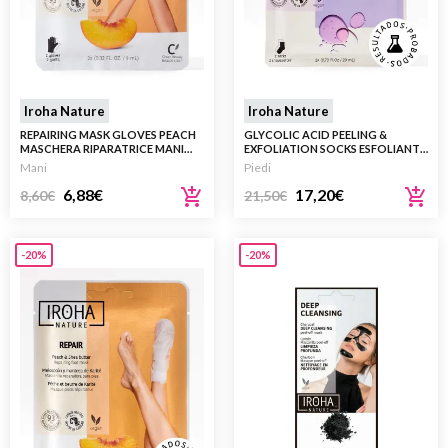
Iroha Nature
Iroha Nature
REPAIRING MASK GLOVES PEACH
GLYCOLIC ACID PEELING &
MASCHERA RIPARATRICE MANI
EXFOLIATION SOCKS ESFOLIANTE
2X9ML
PIEDI 2X20ML
Mani
Piedi
6,88
€
17,20
€
8,60
€
21,50
€
-20%
-20%