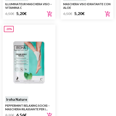
ILLUMINATEUR MASCHERA VISO –
MASCHERA VISO IDRATANTE CON
VITAMINA C
ALOE
5,20
€
5,20
€
6,50
€
6,50
€
-20%
Iroha Nature
PEPPERMINT RELAXING SOCKS –
MASCHERA RILASSANTE PER I
PIEDI CON ESTRATTO DI MENTA
6,56
€
8,20
€