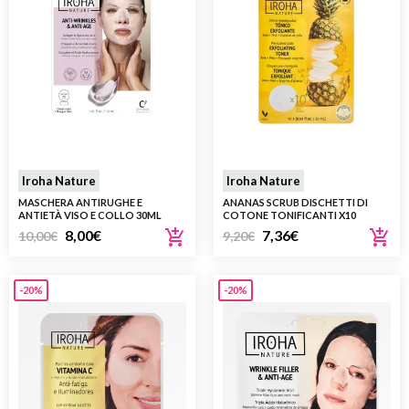
Iroha Nature
Iroha Nature
MASCHERA ANTIRUGHE E
ANANAS SCRUB DISCHETTI DI
ANTIETÀ VISO E COLLO 30ML
COTONE TONIFICANTI X10
8,00
€
7,36
€
10,00
€
9,20
€
-20%
-20%