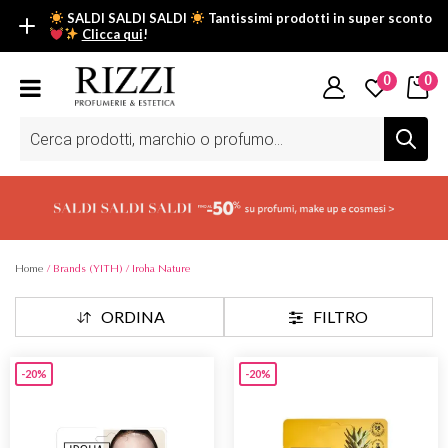
SALDI SALDI SALDI
Tantissimi prodotti in super sconto
Clicca qui
!
SALDI SALDI SALDI
0
0
Fino al -50% su tantissimi prodotti beauty nella sezione saldi: il
tuo glow estivo inizia da qui.
Ricerca
prodotti
Scopri tutti i prodotti in super saldo!
Clicca qui
Home
/ Brands (YITH) / Iroha Nature
ORDINA
FILTRO
-20%
-20%