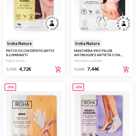
Iroha Nature
Iroha Nature
PATCH OCCHI DEFATICANTI E
MASCHERA VISO FILLER
ILLUMINANTI
ANTIRUGHE E ANTIETÀ CON
TRIPLO ACIDO IALURONICO
Patch occhi
Maschera antietà
1X30ML
4,72
€
7,44
€
5,90
€
9,30
€
-20%
-20%