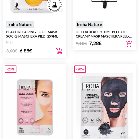
Iroha Nature
Iroha Nature
PEACH REPAIRING FOOT MASK
DETOX BEAUTY TIME PEEL-OFF
SOCKS MASCHERA PIEDI 2X9ML
CREAMY MASK MASCHERA PEEL-
OFF PER PULIRE LA ZONA T
Piedi
7,28
€
9,10
€
6,88
€
8,60
€
-20%
-20%