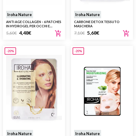
Iroha Nature
Iroha Nature
ANTI AGE COLLAGEN – 6 PATCHES
CARBONE DETOX TESSUTO
IN HYDROGEL PER OCCHI E
MASCHERA
LABBRA
4,48
€
5,68
€
5,60
€
7,10
€
-20%
-20%
Iroha Nature
Iroha Nature