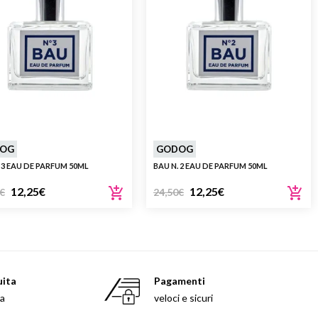
OG
GODOG
 3 EAU DE PARFUM 50ML
BAU N. 2 EAU DE PARFUM 50ML
12,25
€
12,25
€
€
24,50
€
uita
Pagamenti
sa
veloci e sicuri