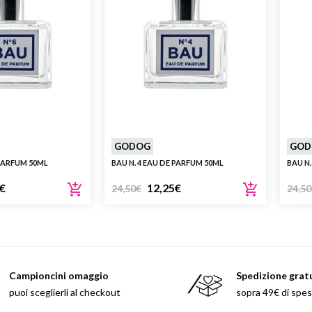
Beauty
Parfums
ns
ns London 1799
an Gold
GODOG
GOD
 PARFUM 50ML
BAU N. 4 EAU DE PARFUM 50ML
BAU N.
€
12,25
€
24,50
€
24,50
Campioncini omaggio
Spedizione grat
puoi sceglierli al checkout
sopra 49€ di spe