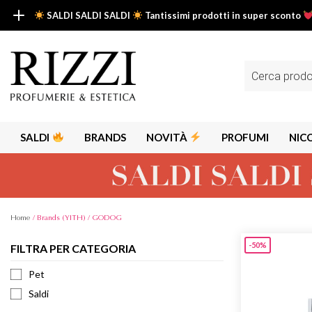
SALDI SALDI SALDI
Tantissimi prodotti in super sconto
SALDI SALDI SALDI
Fino al -50% su tantissimi prodotti beauty nella sezione saldi: il tuo g
Ricerca
prodotti
Scopri tutti i prodotti in super saldo!
Clicca qui
SALDI
BRANDS
NOVITÀ
PROFUMI
NIC
Home
/ Brands (YITH) / GODOG
-50%
FILTRA PER CATEGORIA
Alps
Alyssa A
Pet
Aria
Saldi
Armaf