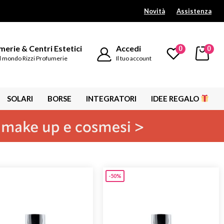
Novità
Assistenza
erie & Centri Estetici
Accedi
0
0
l mondo Rizzi Profumerie
Il tuo account
SOLARI
BORSE
INTEGRATORI
IDEE REGALO
-50%