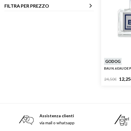
Armani 
FILTRA PER PREZZO
Armani 
Atkinso
Atkinso
Australi
Azzaro
GODOG
BAU N. 6 EAU DE
12,25
24,50
€
Assistenza clienti
via mail o whatsapp