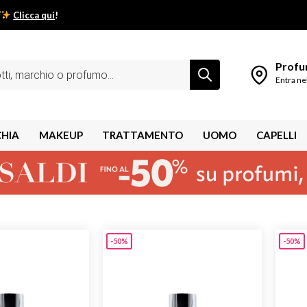
Clicca qui
!
low estivo inizia da qui.
Profum
Entra ne
CHIA
MAKEUP
TRATTAMENTO
UOMO
CAPELLI
-50%
-50%
shley