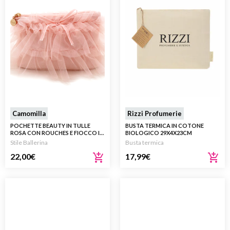
Camomilla
Rizzi Profumerie
POCHETTE BEAUTY IN TULLE
BUSTA TERMICA IN COTONE
ROSA CON ROUCHES E FIOCCO IN
BIOLOGICO 29X4X23CM
VELLUTO
Stile Ballerina
Busta termica
22,00
€
17,99
€