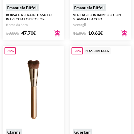
Emanuela Biffoli
Emanuela Biffoli
BORSA DA SERA IN TESSUTO
VENTAGLIO IN BAMBOO CON
INTRECCIATO BICOLORE
STAMPA E LACCIO
Borsa da Sera
Ventagli
47,70
€
10,62
€
53,00
€
11,80
€
-30%
-20%
EDZ. LIMITATA
Clarins
Guerlain