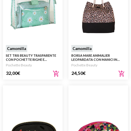
Camomilla
Camomilla
SET TRIS BEAUTY TRASPARENTE
BORSA MARE ANIMALIER
CON POCHETTE RIGHE E
LEOPARDATA CON MANICI IN
MARGHERITE VERDE MENTA
CORDA
Pochette Beauty
Pochette Beauty
32,00
€
24,50
€