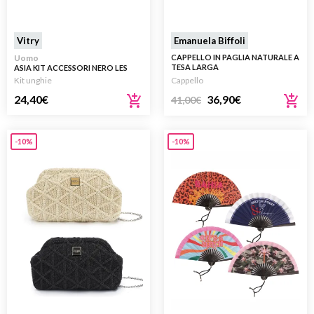
Vitry
Emanuela Biffoli
Uomo
CAPPELLO IN PAGLIA NATURALE A
TESA LARGA
ASIA KIT ACCESSORI NERO LES
ESSENTIELS 1 KIT
Kit unghie
Cappello
24,40
€
36,90
€
41,00
€
-10%
-10%