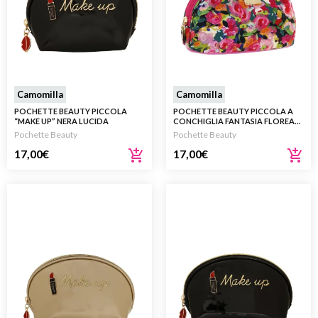
Camomilla
Camomilla
POCHETTE BEAUTY PICCOLA
POCHETTE BEAUTY PICCOLA A
“MAKE UP” NERA LUCIDA
CONCHIGLIA FANTASIA FLOREALE
ROSA
Pochette Beauty
Pochette Beauty
17,00
€
17,00
€