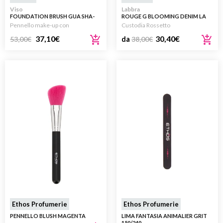
Viso
Labbra
FOUNDATION BRUSH GUA SHA-
ROUGE G BLOOMING DENIM LA
INSPIRED
COVER GIOIELLO CON DOPPIO
Pennello make-up con
Custodia Rossetto
SPECCHIO
37,10
€
30,40
€
53,00
€
da
38,00
€
Ethos Profumerie
Ethos Profumerie
PENNELLO BLUSH MAGENTA
LIMA FANTASIA ANIMALIER GRIT
150/240