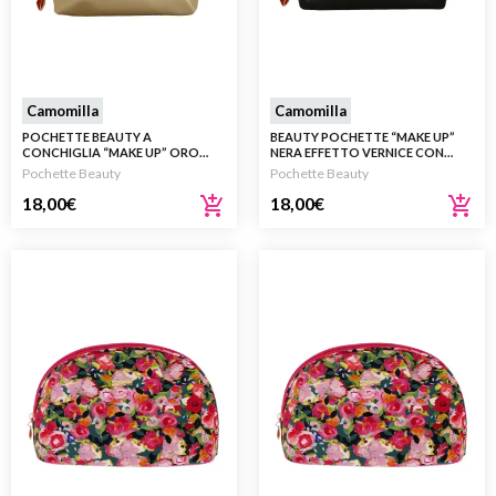
Camomilla
Camomilla
POCHETTE BEAUTY A
BEAUTY POCHETTE “MAKE UP”
CONCHIGLIA “MAKE UP” ORO
NERA EFFETTO VERNICE CON
CHAMPAGNE
CHARM ROSSETTO
Pochette Beauty
Pochette Beauty
18,00
€
18,00
€