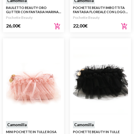
Camomilla
Camomilla
BAULETTO BEAUTY ORO
POCHETTE BEAUTY IMBOTTITA
GLITTER CON FANTASIA MARINA E
FANTASIA FLOREALE CON LOGO
MANICI
CHARM
Pochette Beauty
Pochette Beauty
26,00
€
22,00
€
Camomilla
Camomilla
MINI POCHETTE IN TULLE ROSA
POCHETTE BEAUTY IN TULLE