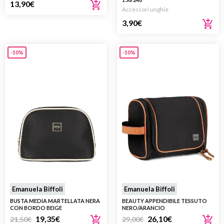
13,90
€
Accessori unghie
3,90
€
-10%
-10%
Emanuela Biffoli
Emanuela Biffoli
BUSTA MEDIA MARTELLATA NERA
BEAUTY APPENDIBILE TESSUTO
CON BORDO BEIGE
NERO/ARANCIO
19,35
€
26,10
€
21,50
€
29,00
€