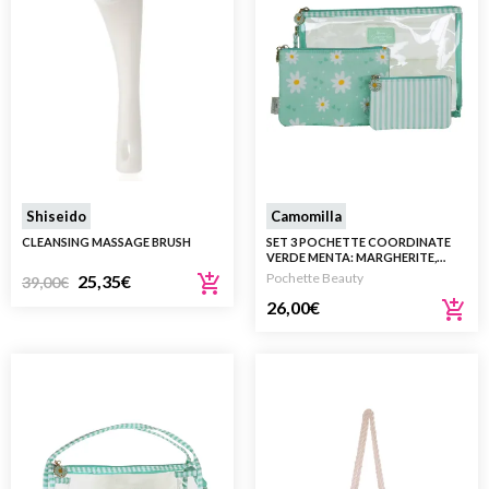
Shiseido
Camomilla
CLEANSING MASSAGE BRUSH
SET 3 POCHETTE COORDINATE
VERDE MENTA: MARGHERITE,
RIGHE E TRASPARENTE
Pochette Beauty
25,35
€
39,00
€
26,00
€