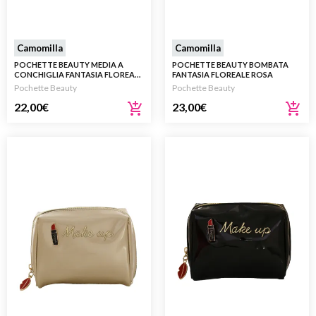
Camomilla
Camomilla
POCHETTE BEAUTY MEDIA A
POCHETTE BEAUTY BOMBATA
CONCHIGLIA FANTASIA FLOREALE
FANTASIA FLOREALE ROSA
ROSA
Pochette Beauty
Pochette Beauty
22,00
€
23,00
€