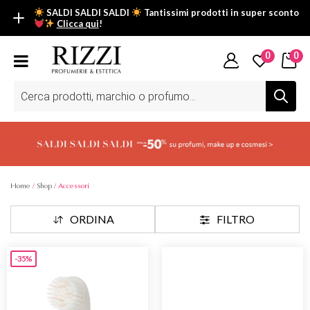
SALDI SALDI SALDI
Tantissimi prodotti in super sconto
Clicca qui
!
SALDI SALDI SALDI
0
0
Fino al -50% su tantissimi prodotti beauty nella sezione saldi: il
tuo glow estivo inizia da qui.
Ricerca
prodotti
Scopri tutti i prodotti in super saldo!
Clicca qui
Home
/
Shop
/ Accessori
ORDINA
FILTRO
-35%