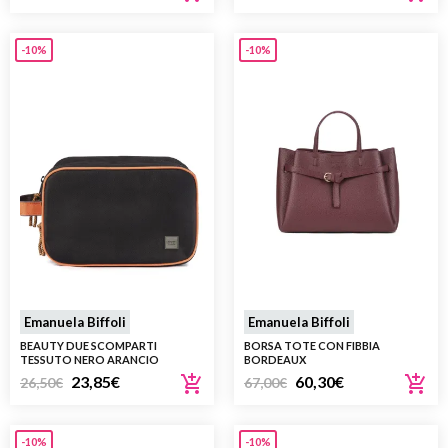
-10%
-10%
Emanuela Biffoli
Emanuela Biffoli
BEAUTY DUE SCOMPARTI
BORSA TOTE CON FIBBIA
TESSUTO NERO ARANCIO
BORDEAUX
23,85
€
60,30
€
26,50
€
67,00
€
-10%
-10%