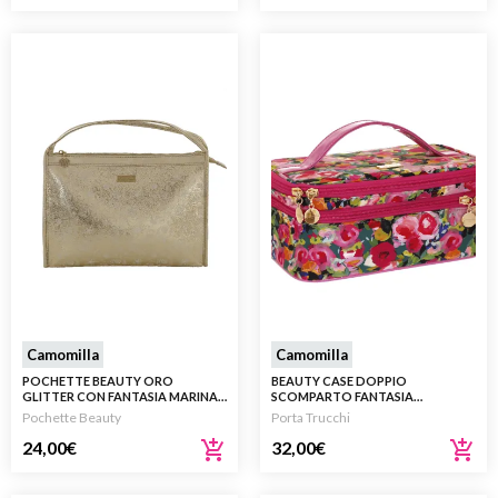
Camomilla
Camomilla
POCHETTE BEAUTY ORO
BEAUTY CASE DOPPIO
GLITTER CON FANTASIA MARINA E
SCOMPARTO FANTASIA
CHARM CONCHIGLIA
FLOREALE CON MANICO
Pochette Beauty
Porta Trucchi
24,00
€
32,00
€