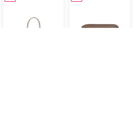
Emanuela Biffoli
Emanuela Biffoli
BORSA TOTE CON FIBBIA BEIGE
BEAUTY GRANDE IN PELLE
MARRONE
63,00
€
70,00
€
26,10
€
29,00
€
-10%
-10%