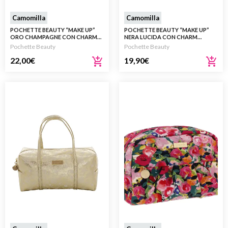
Camomilla
Camomilla
POCHETTE BEAUTY “MAKE UP”
POCHETTE BEAUTY “MAKE UP”
ORO CHAMPAGNE CON CHARM
NERA LUCIDA CON CHARM
LABBRA
LABBRA
Pochette Beauty
Pochette Beauty
22,00
€
19,90
€