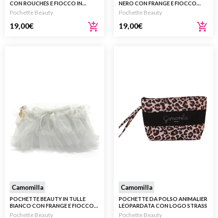
CON ROUCHES E FIOCCO IN
NERO CON FRANGE E FIOCCO
VELLUTO
GLAM
Pochette Beauty
Pochette Beauty
19,00
€
19,00
€
Camomilla
Camomilla
POCHETTE BEAUTY IN TULLE
POCHETTE DA POLSO ANIMALIER
BIANCO CON FRANGE E FIOCCO
LEOPARDATA CON LOGO STRASS
ROMANTICO
Pochette Beauty
Pochette Beauty