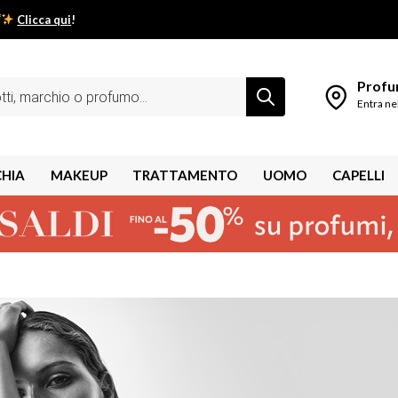
Clicca qui
!
low estivo inizia da qui.
Profum
Entra ne
CHIA
MAKEUP
TRATTAMENTO
UOMO
CAPELLI
shley