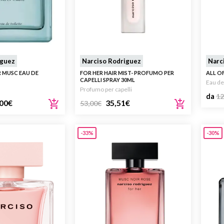
iguez
Narciso Rodriguez
Narc
R MUSC EAU DE
FOR HER HAIR MIST- PROFUMO PER
ALL O
CAPELLI SPRAY 30ML
Eau de
Profumo per capelli
da
12
00
€
35,51
€
53,00
€
-33%
-30%