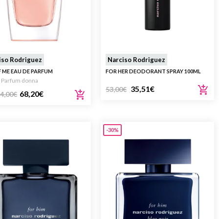
iso Rodriguez
Narciso Rodriguez
F ME EAU DE PARFUM
FOR HER DEODORANT SPRAY 100ML
 Parfum donna
35,51
€
53,00
€
68,20
€
4,00
€
-30%