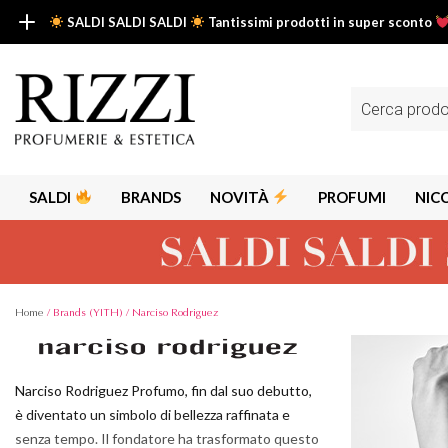
SALDI SALDI SALDI
Tantissimi prodotti in super sconto
SALDI SALDI SALDI
Fino al -50% su tantissimi prodotti beauty nella sezione saldi: il tuo g
Ricerca
prodotti
Scopri tutti i prodotti in super saldo!
Clicca qui
SALDI
BRANDS
NOVITÀ
PROFUMI
NIC
Home
/ Brands (YITH) / Narciso Rodriguez
Alps
Alyssa A
Narciso Rodriguez Profumo, fin dal suo debutto,
Aria
è diventato un simbolo di bellezza raffinata e
Armaf
senza tempo. Il fondatore ha trasformato questo