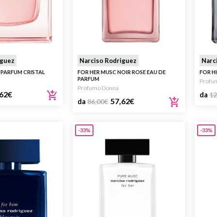
iguez
Narciso Rodriguez
Narc
 PARFUM CRISTAL
FOR HER MUSC NOIR ROSE EAU DE
FOR H
PARFUM
Profu
Profumo Donna
62
€
da
12
57,62
€
da
86,00
€
-33%
-33%