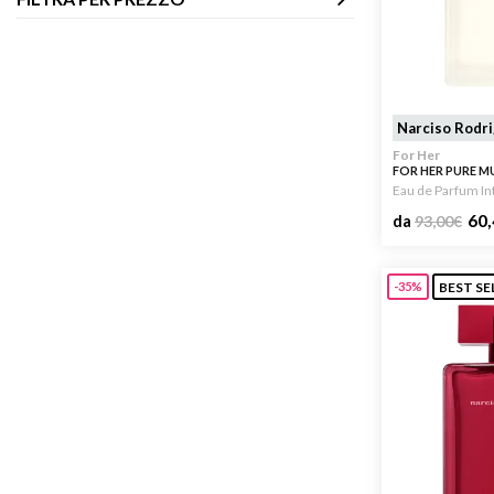
Narciso Rodr
For Her
FOR HER PURE M
Eau de Parfum I
60,
da
93,00
€
BEST SE
-35%