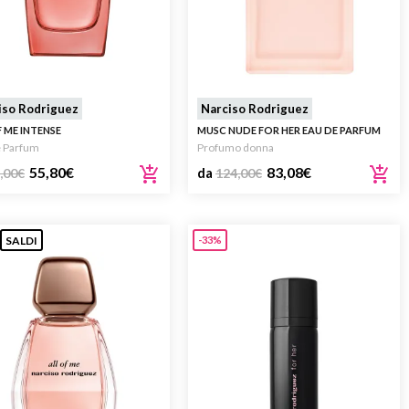
iso Rodriguez
Narciso Rodriguez
F ME INTENSE
MUSC NUDE FOR HER EAU DE PARFUM
e Parfum
Profumo donna
55,80
€
83,08
€
,00
€
da
124,00
€
SALDI
-33%