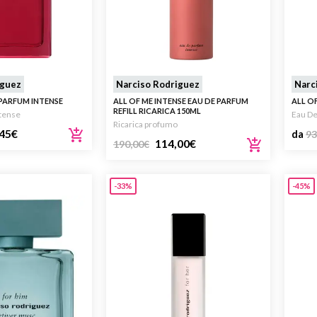
iguez
Narciso Rodriguez
Narc
 PARFUM INTENSE
ALL OF ME INTENSE EAU DE PARFUM
ALL O
REFILL RICARICA 150ML
ntense
Eau D
Ricarica profumo
45
€
da
93
114,00
€
190,00
€
-33%
-45%