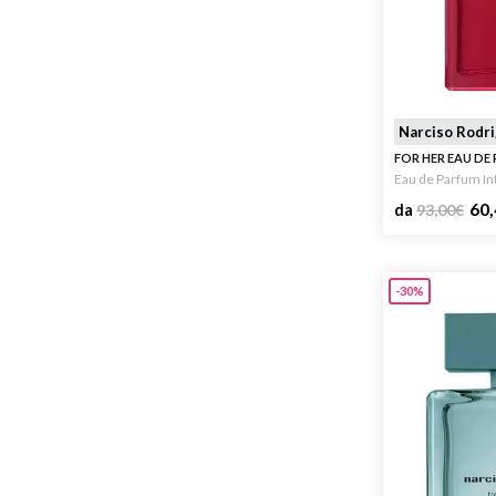
Narciso Rodr
FOR HER EAU DE
Eau de Parfum I
60,
da
93,00
€
-30%