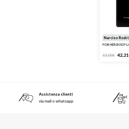
Narciso Rodr
FOR HER BODY L
42,21
63,00
€
Assistenza clienti
via mail o whatsapp