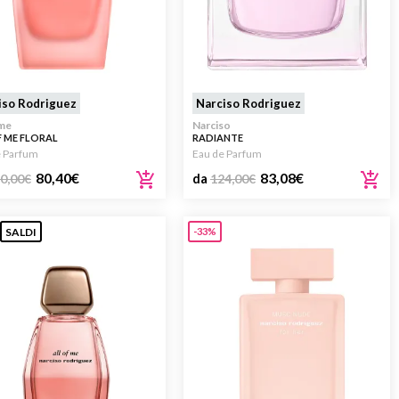
iso Rodriguez
Narciso Rodriguez
 me
Narciso
F ME FLORAL
RADIANTE
e Parfum
Eau de Parfum
80,40
€
83,08
€
0,00
€
da
124,00
€
SALDI
-33%