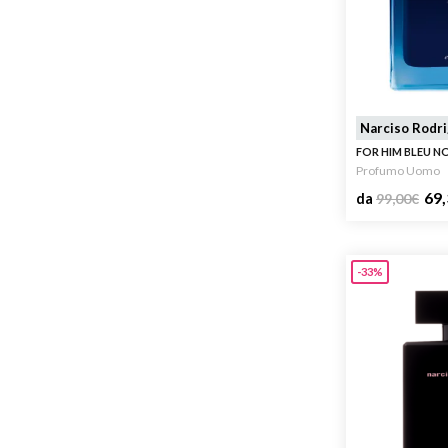
Narciso Rodr
FOR HIM BLEU N
Profumo Uomo
69,
da
99,00
€
-33%