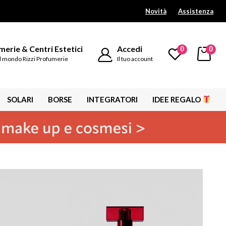
Novità
Assistenza
erie & Centri Estetici
Accedi
0
0
l mondo Rizzi Profumerie
Il tuo account
SOLARI
BORSE
INTEGRATORI
IDEE REGALO