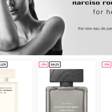
Beauty
Parfums
ns
ns London 1799
an Gold
LLER
SALDI
-35%
-33%