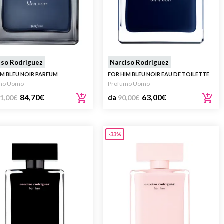
iso Rodriguez
Narciso Rodriguez
IM BLEU NOIR PARFUM
FOR HIM BLEU NOIR EAU DE TOILETTE
mo Uomo
Profumo Uomo
84,70
€
63,00
€
1,00
€
da
90,00
€
-33%