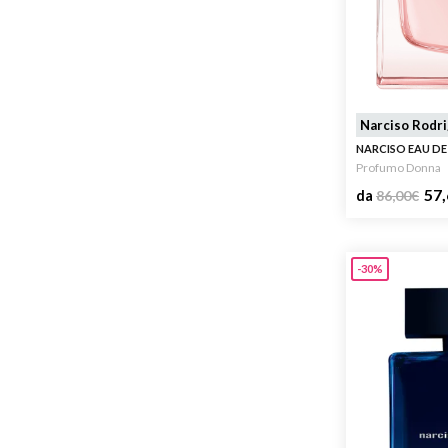
Narciso Rodr
NARCISO EAU DE
Profumo Donna
57,
da
86,00
€
-30%