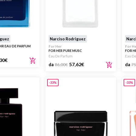
iguez
Narciso Rodriguez
Narc
OIR EAU DE PARFUM
For Her
For H
FOR HER PURE MUSC
FOR H
Eau De Parfum
Eau De
30
€
57,62
€
da
86,00
€
da
75
-33%
-33%