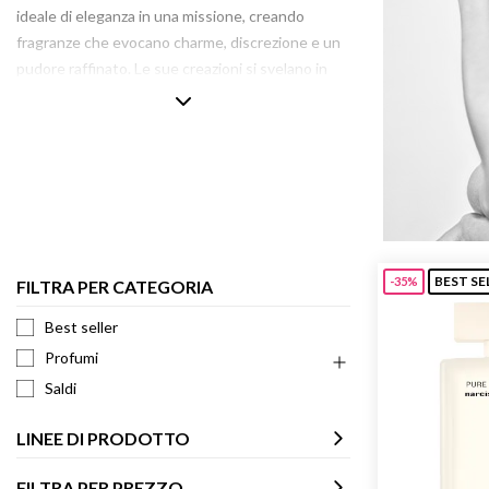
ideale di eleganza in una missione, creando
Armani 
fragranze che evocano charme, discrezione e un
Armani 
pudore raffinato. Le sue creazioni si svelano in
Atkinso
modo essenziale e potente, senza artifici. La
Atkinso
Maison è apprezzata in tutto il mondo per la sua
Australi
modernità atemporale, incarnata da muse
Azzaro
legendarie come Carmen Kass, musa del primo
profumo Narciso Rodriguez. Nonostante la
crescente concorrenza, le sue fragranze
continuano a celebrare la femminilità e lo spirito
libero, elevando l’eleganza naturale a un’arte di
BEST SE
-35%
FILTRA PER CATEGORIA
vivere.
Best seller
Profumi
Saldi
LINEE DI PRODOTTO
FILTRA PER PREZZO