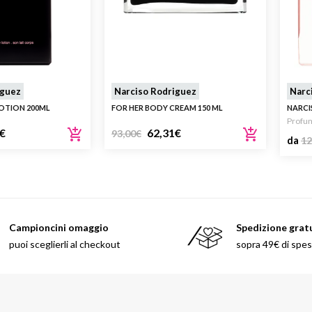
iguez
Narciso Rodriguez
Narc
OTION 200ML
FOR HER BODY CREAM 150 ML
NARCI
Profu
€
62,31
€
93,00
€
da
12
Campioncini omaggio
Spedizione grat
puoi sceglierli al checkout
sopra 49€ di spe