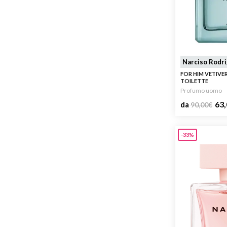
Narciso Rodr
FOR HIM VETIVE
TOILETTE
Profumo uomo
63,
da
90,00
€
-33%