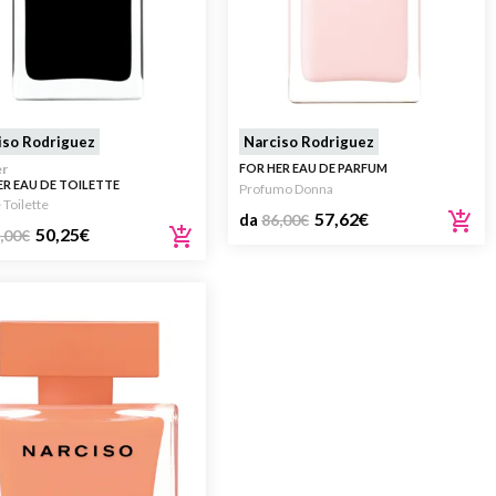
iso Rodriguez
Narciso Rodriguez
er
FOR HER EAU DE PARFUM
ER EAU DE TOILETTE
Profumo Donna
 Toilette
57,62
€
da
86,00
€
50,25
€
,00
€