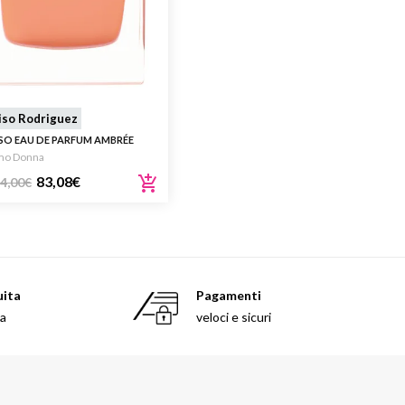
iso Rodriguez
SO EAU DE PARFUM AMBRÉE
mo Donna
83,08
€
4,00
€
uita
Pagamenti
sa
veloci e sicuri