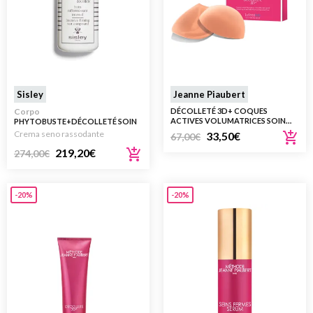
Sisley
Jeanne Piaubert
Corpo
DÉCOLLETÉ 3D+ COQUES
ACTIVES VOLUMATRICES SOIN
PHYTOBUSTE+DÉCOLLETÉ SOIN
MICROENCAPSULÉ – PADS
RAFFERMISSANT INTENSIF 50ML
Crema seno rassodante
33,50
€
67,00
€
219,20
€
274,00
€
-20%
-20%