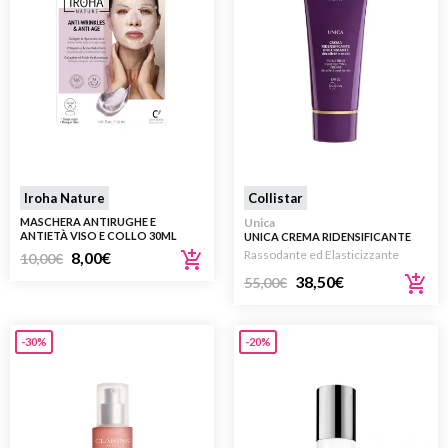
Iroha Nature
Collistar
MASCHERA ANTIRUGHE E
Unica
ANTIETÀ VISO E COLLO 30ML
UNICA CREMA RIDENSIFICANTE
UNIFORMANTE DÉCOLLETÉ E
Rassodante ed Elasticizzante
8,00
€
10,00
€
MANI 75ML
38,50
€
55,00
€
-30%
-20%