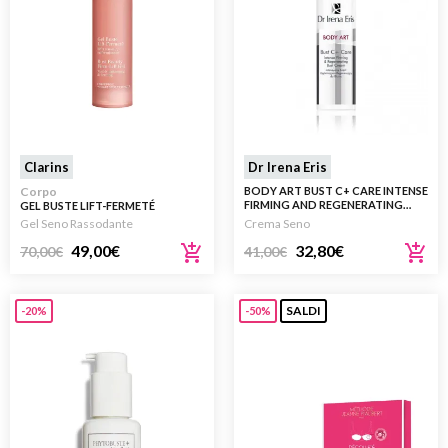
Clarins
Dr Irena Eris
Corpo
BODY ART BUST C+ CARE INTENSE
FIRMING AND REGENERATING
GEL BUSTE LIFT-FERMETÉ
BUST CREAM 100ML
EFFETTO LIFTING RASSODANTE
Gel Seno Rassodante
Crema Seno
50ML
49,00
€
32,80
€
70,00
€
41,00
€
SALDI
-20%
-50%