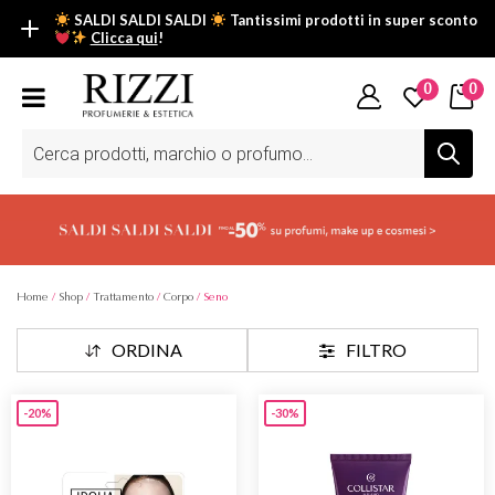
SALDI SALDI SALDI
Tantissimi prodotti in super sconto
Clicca qui
!
SALDI SALDI SALDI
0
0
Fino al -50% su tantissimi prodotti beauty nella sezione saldi: il
tuo glow estivo inizia da qui.
Ricerca
prodotti
Scopri tutti i prodotti in super saldo!
Clicca qui
Home
/
Shop
/
Trattamento
/
Corpo
/ Seno
ORDINA
FILTRO
-20%
-30%