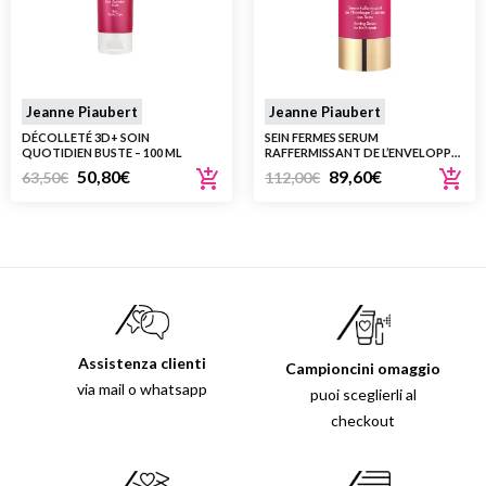
Jeanne Piaubert
Jeanne Piaubert
DÉCOLLETÉ 3D+ SOIN
SEIN FERMES SERUM
QUOTIDIEN BUSTE – 100 ML
RAFFERMISSANT DE L’ENVELOPPE
CUTANÉE DES SEINS 50 ML
50,80
€
89,60
€
63,50
€
112,00
€
Assistenza clienti
Campioncini omaggio
via mail o whatsapp
puoi sceglierli al
checkout