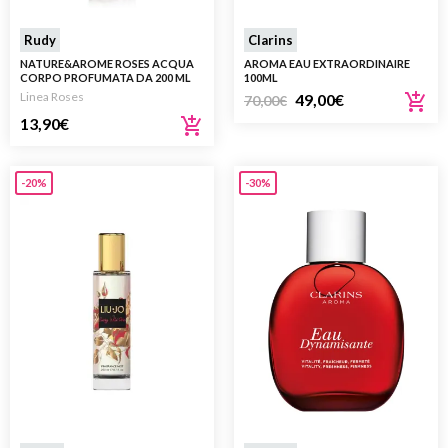
Rudy
Clarins
NATURE&AROME ROSES ACQUA
AROMA EAU EXTRAORDINAIRE
CORPO PROFUMATA DA 200 ML
100ML
Linea Roses
49,00
€
70,00
€
13,90
€
-20%
-30%