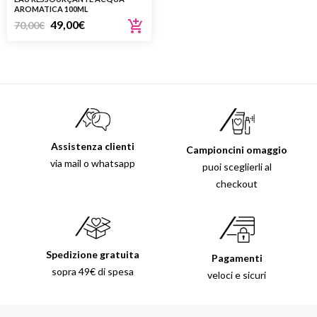
AROMATICA 100ML
49,00
€
70,00
€
Assistenza clienti
Campioncini omaggio
via mail o whatsapp
puoi sceglierli al
checkout
Spedizione gratuita
Pagamenti
sopra 49€ di spesa
veloci e sicuri