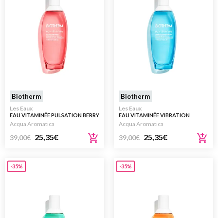
Biotherm
Biotherm
Les Eaux
Les Eaux
EAU VITAMINÉE PULSATION BERRY
EAU VITAMINÉE VIBRATION
100ML
BERGAMOTE 100ML
Acqua Aromatica
Acqua Aromatica
25,35
€
25,35
€
39,00
€
39,00
€
-35%
-35%