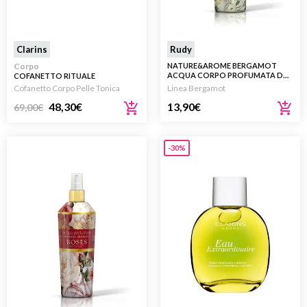
Clarins
Rudy
Corpo
NATURE&AROME BERGAMOT
ACQUA CORPO PROFUMATA DA
COFANETTO RITUALE
200 ML
ENERGIZZANTE CORPO 100ML
Cofanetto Corpo Pelle Tonica
Linea Bergamot
48,30
€
13,90
€
69,00
€
-30%