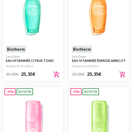
Biotherm
Biotherm
Les Eaux
Les Eaux
EAU VITAMINÉE CITRUS TONIC
EAU VITAMINÉE ÉNERGIE ABRICOT
100ML
100ML
Acqua Aromatica
Acqua Aromatica
25,35
€
25,35
€
39,00
€
39,00
€
-35%
NOVITÀ
-35%
NOVITÀ