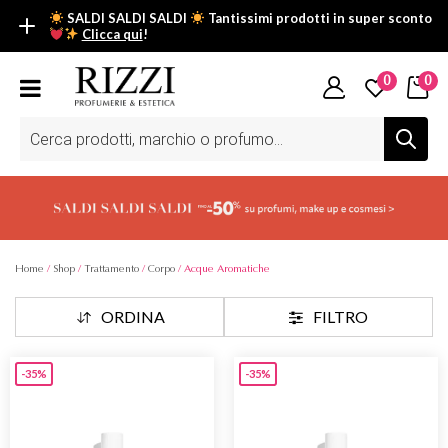
SALDI SALDI SALDI
Tantissimi prodotti in super sconto
Clicca qui
!
SALDI SALDI SALDI
0
0
Fino al -50% su tantissimi prodotti beauty nella sezione saldi: il
tuo glow estivo inizia da qui.
Ricerca
prodotti
Scopri tutti i prodotti in super saldo!
Clicca qui
Home
/
Shop
/
Trattamento
/
Corpo
/ Acque Aromatiche
ORDINA
FILTRO
-35%
-35%