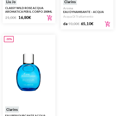
Liu Jo
Clarins
CLASSY WILD ROSE ACQUA
Aroma
AROMATICA PER IL CORPO 200ML
EAU DYNAMISANTE – ACQUA
AROMATICA
Acqua Di Trattamento
16,80
€
21,00
€
65,10
€
da
93,00
€
-30%
Clarins
EAU RESSOURÇANTE ACQUA