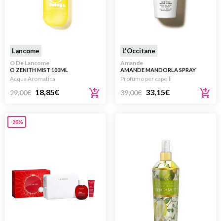
Lancome
L'Occitane
O De Lancome
Amande
O ZENITH MIST 100ML
AMANDE MANDORLA SPRAY
PROFUMATO CORPO E CAPELLI
Acqua Aromatica
Profumo per capelli
100ML
18,85
€
33,15
€
29,00
€
39,00
€
-30%