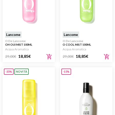
Lancome
Lancome
O De Lancome
O De Lancome
OH OUI MIST 100ML
O COOL MIST 100ML
Acqua Aromatica
Acqua Aromatica
18,85
€
18,85
€
29,00
€
29,00
€
-35%
NOVITÀ
-15%