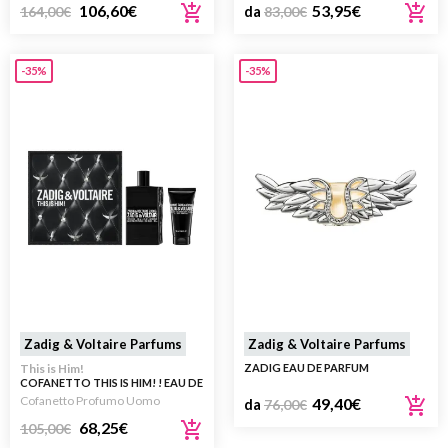
106,60
€
53,95
€
164,00
€
da
83,00
€
-35%
-35%
Zadig & Voltaire Parfums
Zadig & Voltaire Parfums
This is Him!
ZADIG EAU DE PARFUM
COFANETTO THIS IS HIM! ! EAU DE
TOILETTE 100ML
Cofanetto Profumo Uomo
49,40
€
da
76,00
€
68,25
€
105,00
€