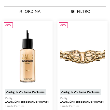
ORDINA
FILTRO
-35%
-35%
Zadig & Voltaire Parfums
Zadig & Voltaire Parfums
Zadig
Zadig
ZADIG L’INTENSE EAU DE PARFUM
ZADIG L’INTENSE EAU DE PARFUM
RICARICA REFILL 150ML
Eau de Parfum
Eau de Parfum