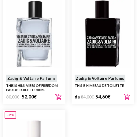
Zadig & Voltaire Parfums
Zadig & Voltaire Parfums
THIS IS HIM! VIBES OF FREEDOM
THIS IS HIM! EAU DE TOILETTE
EAU DE TOILETTE 50 ML
52,00
€
54,60
€
80,00
€
da
84,00
€
-35%