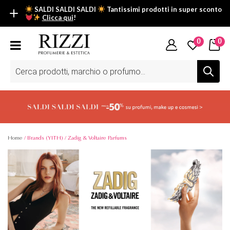
SALDI SALDI SALDI
Tantissimi prodotti in super sconto
Clicca qui
!
SALDI SALDI SALDI
0
0
Fino al -50% su tantissimi prodotti beauty nella sezione saldi: il
tuo glow estivo inizia da qui.
Ricerca
prodotti
Scopri tutti i prodotti in super saldo!
Clicca qui
Home
/ Brands (YITH) / Zadig & Voltaire Parfums