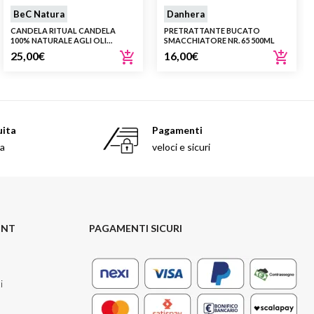
BeC Natura
Danhera
CANDELA RITUAL CANDELA
PRETRATTANTE BUCATO
100% NATURALE AGLI OLI
SMACCHIATORE NR. 65 500ML
ESSENZIALI
25,00
€
16,00
€
uita
Pagamenti
sa
veloci e sicuri
UNT
PAGAMENTI SICURI
i