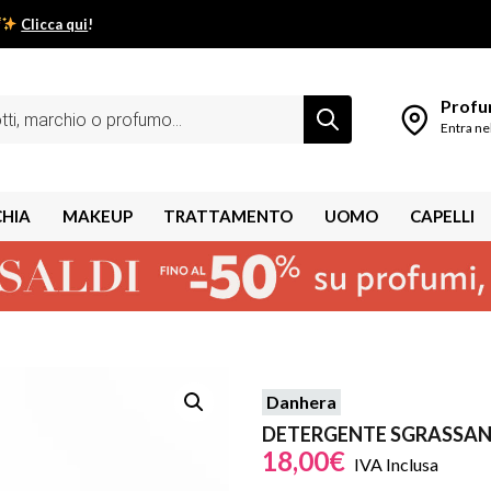
Clicca qui
!
low estivo inizia da qui.
Profum
Entra ne
CHIA
MAKEUP
TRATTAMENTO
UOMO
CAPELLI
Danhera
shley
DETERGENTE SGRASSANTE
18,00
€
IVA Inclusa