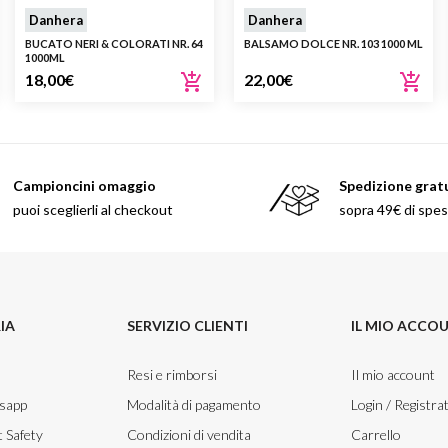
Danhera
Danhera
BUCATO NERI & COLORATI NR. 64
BALSAMO DOLCE NR. 103 1000 ML
1000ML
18,00
€
22,00
€
Campioncini omaggio
Spedizione grat
puoi sceglierli al checkout
sopra 49€ di spe
IA
SERVIZIO CLIENTI
IL MIO ACCO
Resi e rimborsi
Il mio account
tsapp
Modalità di pagamento
Login / Registrat
 Safety
Condizioni di vendita
Carrello