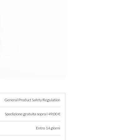
Non ci sono recensioni per que
corrosione conferisce efficacia
plastica, laminati, gazebo, tendo
100% Risolutivo – Concentrat
General Product Safety Regulation
Spedizione gratuita sopra i 49,00 €
Entro 14 giorni