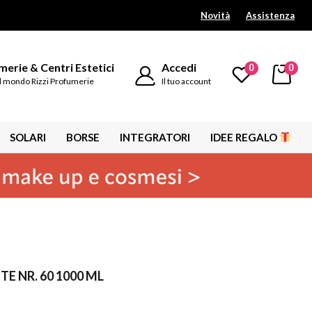
Novità
Assistenza
erie & Centri Estetici
Accedi
0
0
l mondo Rizzi Profumerie
Il tuo account
SOLARI
BORSE
INTEGRATORI
IDEE REGALO
 NR. 60 1000 ML