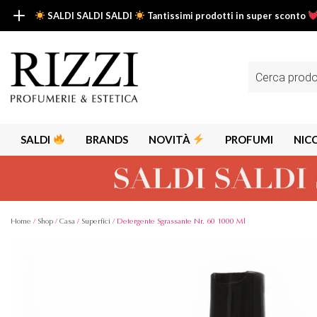
SALDI SALDI SALDI
Tantissimi prodotti in super sconto
SALDI SALDI SALDI
Fino al -50% su tantissimi prodotti beauty nella sezione saldi: il tuo g
Ricerca
prodotti
Scopri tutti i prodotti in super saldo!
Clicca qui
SALDI
BRANDS
NOVITÀ
PROFUMI
NIC
Home
/
Shop
/
Casa
/
Superfici
/ Detergente Sgrassante Nr. 60 1000 Ml
Alps
Alyssa A
Aria
Armaf