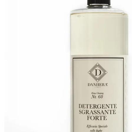
Armani 
Armani 
Atkinso
Atkinso
Australi
Azzaro