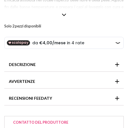
fin dalle basse temperature e prepara i capi al lavaggio con cura e
delicatezza assolute.
500 ml _ 16,9 fl oz
Solo 2 pezzi disponibili
Trattamento Smacchiante/ Protettivo/ Concentrato
DESCRIZIONE
E’ un coadiuvante di lavaggio ULTRA efficace nel rimuovere lo
AVVERTENZE
sporco e le macchie grasse. Pratico da usare è un gel
rivoluzionario per trattare, prima del lavaggio, colli, polsini,
In caso di contatto con gli occhi, sciacquarli immediatamente
sottomaniche, sudore e ogni tipo di macchia grassa. Preziosi e
RECENSIONI FEEDATY
e abbondantemente.
potenti estratti di derivazione vegetale sono alla base della
formula, grazie alla quale tutte le fibre ritrovano purezza
impeccabile.
Non ci sono recensioni per questo articolo
CONTATTO DEL PRODUTTORE
100% Efficace NON tossico Concentrato