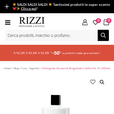
SALDI SALDI SALDI
Tantissimi prodotti in super sconto
Clicca qui
!
SALDI SALDI SALDI
0
0
Fino al -50% su tantissimi prodotti beauty nella sezione saldi: il
tuo glow estivo inizia da qui.
Ricerca
prodotti
Scopri tutti i prodotti in super saldo!
Clicca qui
Home
/
Shop
/
Casa
/
Superfici
/ Detergente Pavimenti Bergamotto Calabro Nr. 56 1000ml