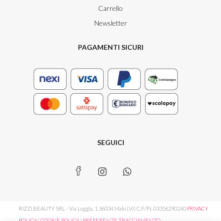
Carrello
Newsletter
PAGAMENTI SICURI
SEGUICI
RIZZI BEAUTY SRL - Via Loggia, 1 36034 Malo (VI) C.F./P.I. 03316290240
PRIVACY
POLICY
|
COOKIE POLICY
|
PREFERENZE TRACCIAMENTO