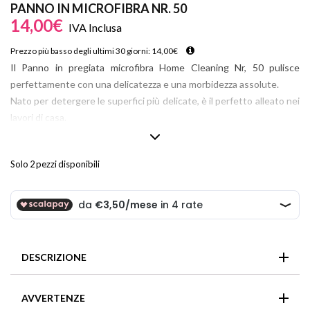
PANNO IN MICROFIBRA NR. 50
14,00
€
IVA Inclusa
Prezzo più basso degli ultimi 30 giorni:
14,00
€
Il Panno in pregiata microfibra Home Cleaning Nr, 50 pulisce
perfettamente con una delicatezza e una morbidezza assolute.
Nato per detergere le superfici più delicate, è il perfetto alleato nei
lavori di casa.
Grazie alla speciale trama ideata per le lenti, NON graffia e NON
lascia aloni.
Solo 2 pezzi disponibili
Assorbe, asciuga, lucida e si sciacqua facilmente.
Ideale per cristalli, specchi, televisori, LCD e tutte le superfici
lucide.
DESCRIZIONE
Il Panno in pregiata microfibra Home Cleaning Nr, 50 pulisce
AVVERTENZE
perfettamente con una delicatezza e una morbidezza