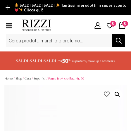
SALDI SALDI SALDI
Tantissimi prodotti in super sconto
Clicca qui
!
SALDI SALDI SALDI
0
0
Fino al -50% su tantissimi prodotti beauty nella sezione saldi: il
tuo glow estivo inizia da qui.
Ricerca
prodotti
Scopri tutti i prodotti in super saldo!
Clicca qui
Home
/
Shop
/
Casa
/
Superfici
/ Panno In Microfibra Nr. 50