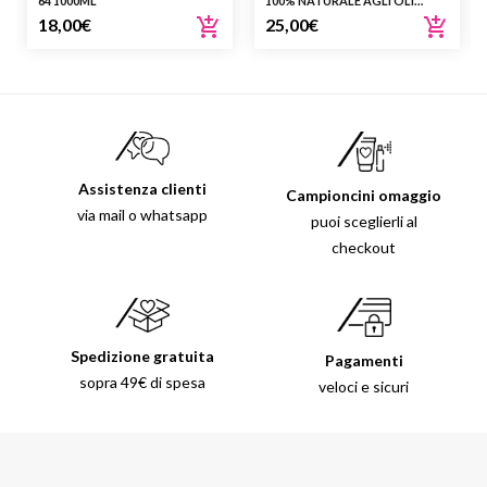
64 1000ML
100% NATURALE AGLI OLI
ESSENZIALI
18,00
€
25,00
€
Assistenza clienti
Campioncini omaggio
via mail o whatsapp
puoi sceglierli al
checkout
Spedizione gratuita
Pagamenti
sopra 49€ di spesa
veloci e sicuri