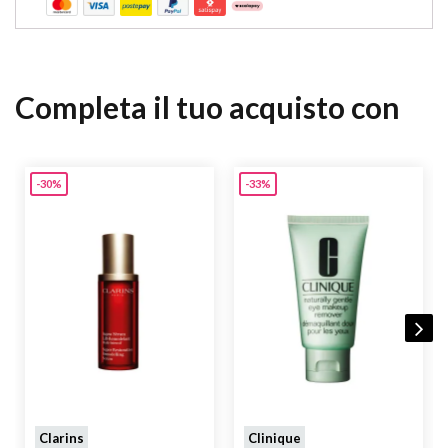
LIMONENE･PHENOXYETHANOL･FRAGRANCE (PARFUM)･
RED 33 (CI 17200)･YELLOW 5 (CI 19140)･
Completa il tuo acquisto con
-30%
-33%
Clarins
Clinique