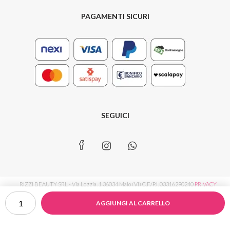
PAGAMENTI SICURI
SEGUICI
RIZZI BEAUTY SRL - Via Loggia, 1 36034 Malo (VI) C.F./P.I. 03316290240
PRIVACY
Eudermine
POLICY
|
COOKIE POLICY
|
PREFERENZE TRACCIAMENTO
AGGIUNGI AL CARRELLO
Activating
Essence