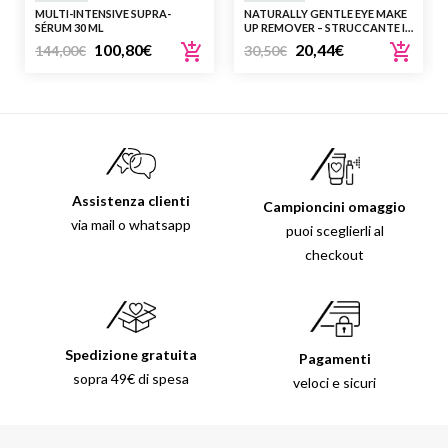
MULTI-INTENSIVE SUPRA-
NATURALLY GENTLE EYE MAKE
SÉRUM 30 ML
UP REMOVER – STRUCCANTE IN
CREMA PER OCCHI SENSIBILI
100,80
€
20,44
€
144,00
€
30,50
€
Assistenza clienti
Campioncini omaggio
via mail o whatsapp
puoi sceglierli al
checkout
Spedizione gratuita
Pagamenti
sopra 49€ di spesa
veloci e sicuri