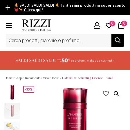
SALDI SALDI SALDI
Tantissimi prodotti in super sconto
Clicca qui
!
SALDI SALDI SALDI
0
0
Fino al -50% su tantissimi prodotti beauty nella sezione saldi: il
tuo glow estivo inizia da qui.
Ricerca
prodotti
Scopri tutti i prodotti in super saldo!
Clicca qui
Home
/
Shop
/
Trattamento
/
Viso
/
Tonici
/ Eudermine Activating Essence 145ml
-33%