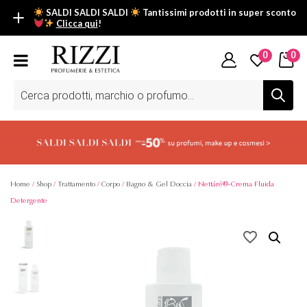
SALDI SALDI SALDI
Tantissimi prodotti in super sconto
Clicca qui
!
SALDI SALDI SALDI
0
0
Fino al -50% su tantissimi prodotti beauty nella sezione saldi: il
tuo glow estivo inizia da qui.
Ricerca
prodotti
Scopri tutti i prodotti in super saldo!
Clicca qui
Home
/
Shop
/
Trattamento
/
Corpo
/
Bagno & Gel Doccia
/ Nettáré®-Crema Fluida
Detergente