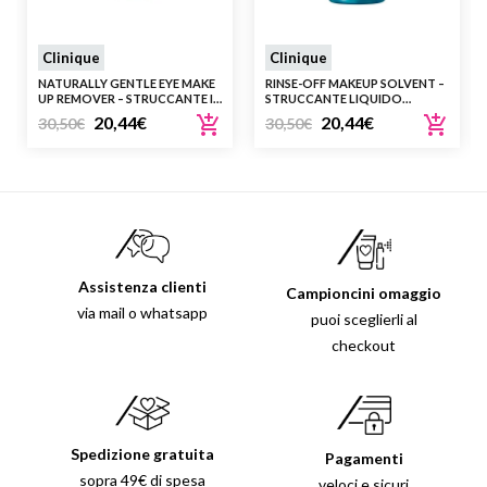
Clinique
Clinique
NATURALLY GENTLE EYE MAKE
RINSE-OFF MAKEUP SOLVENT –
UP REMOVER – STRUCCANTE IN
STRUCCANTE LIQUIDO
CREMA PER OCCHI SENSIBILI
DELICATO PER OCCHI
20,44
€
20,44
€
30,50
€
30,50
€
Assistenza clienti
Campioncini omaggio
via mail o whatsapp
puoi sceglierli al
checkout
Spedizione gratuita
Pagamenti
sopra 49€ di spesa
veloci e sicuri