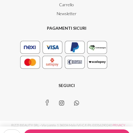
Carrello
Newsletter
PAGAMENTI SICURI
SEGUICI
RIZZI BEAUTY SRL - Via Loggia, 1 36034 Malo (VI) C.F./P.I. 03316290240
PRIVACY
Nettáré®-
POLICY
|
COOKIE POLICY
|
PREFERENZE TRACCIAMENTO