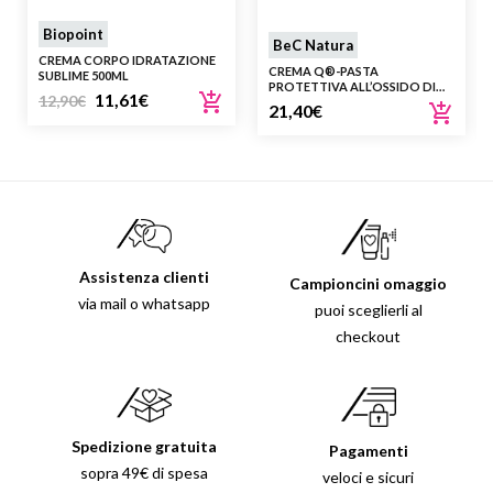
Biopoint
BeC Natura
CREMA CORPO IDRATAZIONE
CREMA Q®-PASTA
SUBLIME 500ML
PROTETTIVA ALL’OSSIDO DI
11,61
€
12,90
€
ZINCO
21,40
€
Assistenza clienti
Campioncini omaggio
via mail o whatsapp
puoi sceglierli al
checkout
Spedizione gratuita
Pagamenti
sopra 49€ di spesa
veloci e sicuri