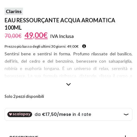
Clarins
EAU RESSOURÇANTE ACQUA AROMATICA
100ML
49,00
€
70,00
€
IVA Inclusa
Prezzo più basso degli ultimi 30 giorni:
49,00
€
Sentirsi bene e sentirsi in forma. Profumo rilassate del basilico,
dell’iris, del cedro e del benzoino, benessere con salsapariglia,
robinia e euphoria longana. È un universo di relax, serenità e
benessere. La sua formula rinfresca, distende, rilassa il corpo e
rasserena lo spirito, lasciando la pelle delicatamente profumata,
morbida e idratata. Grazie alla composizione non
Solo 2 pezzi disponibili
fotosensibilizzante, Eau Ressourçante può essere utilizzata anche
al sole. Si utilizza in qualunque momento della giornata, applicandola
con frizioni o vaporizzandola su tutto il corpo.