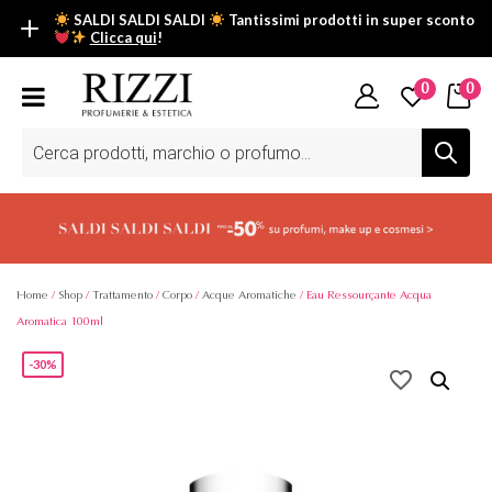
SALDI SALDI SALDI
Tantissimi prodotti in super sconto
Clicca qui
!
SALDI SALDI SALDI
0
0
Fino al -50% su tantissimi prodotti beauty nella sezione saldi: il
tuo glow estivo inizia da qui.
Ricerca
prodotti
Scopri tutti i prodotti in super saldo!
Clicca qui
Home
/
Shop
/
Trattamento
/
Corpo
/
Acque Aromatiche
/ Eau Ressourçante Acqua
Aromatica 100ml
-30%