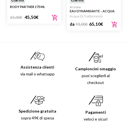
BODY PARTNER 175 ML
Aroma
EAU DYNAMISANTE – ACQUA
AROMATICA
Acqua Di Trattamento
45,50
€
65,00
€
65,10
€
da
93,00
€
Assistenza clienti
Campioncini omaggio
via mail o whatsapp
puoi sceglierli al
checkout
Spedizione gratuita
Pagamenti
sopra 49€ di spesa
veloci e sicuri