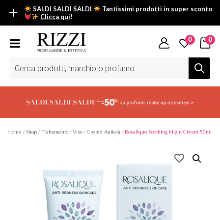
SALDI SALDI SALDI
Tantissimi prodotti in super sconto
Clicca qui
!
SALDI SALDI SALDI
0
0
Fino al -50% su tantissimi prodotti beauty nella sezione saldi: il
tuo glow estivo inizia da qui.
Ricerca
prodotti
Scopri tutti i prodotti in super saldo!
Clicca qui
Home
/
Shop
/
Trattamento
/
Viso
/
Creme Antietà
/ Rosalique Soothing Night Cream 50ml