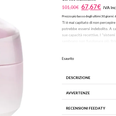
Beauty
67,67
€
101,00
€
IVA Inc
Parfums
Prezzo più basso degli ultimi 30 giorni:
ns
Ti è mai capitato di non percepire 
ns London 1799
potrebbe essersi indebolito. A ca
an Gold
sue capacità recettive. I ”sistemi
sembrano non funzionare più. Bri
di ritrovare la sua naturale lumi
energia.
Esaurito
• Ideale per pelli normali, miste
• La pelle appare più luminosa e 
• Utilizzare mattina e sera come u
DESCRIZIONE
Una fragranza aromacologica flor
Un piacevole gel crema che perm
NON COMEDOGENICO
AVVERTENZE
per un tono cutaneo uniforme, l
DERMATOLOGICAMENTE TES
In caso di contatto con gli oc
RECENSIONI FEEDATY