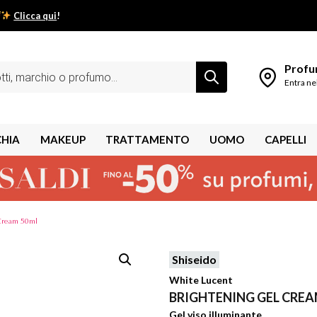
Clicca qui
!
low estivo inizia da qui.
Profum
Entra ne
CHIA
MAKEUP
TRATTAMENTO
UOMO
CAPELLI
 Cream 50ml
Shiseido
shley
White Lucent
BRIGHTENING GEL CREA
Gel viso illuminante