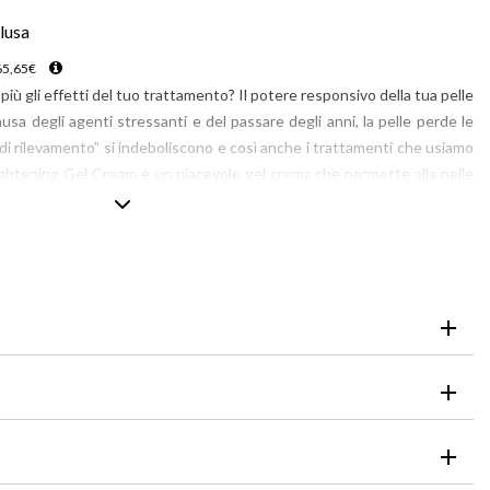
lusa
65,65
€
più gli effetti del tuo trattamento? Il potere responsivo della tua pelle
usa degli agenti stressanti e del passare degli anni, la pelle perde le
 di rilevamento” si indeboliscono e così anche i trattamenti che usiamo
ghtening Gel Cream è un piacevole gel crema che permette alla pelle
nosità e idratazione per un tono cutaneo uniforme, luminoso e carico di
uniforme
ltimo step della routine quotidiana
eale verde
ette alla pelle di ritrovare la sua naturale luminosità e idratazione
uminoso e carico di energia.
TATO
chi, sciacquarli immediatamente e abbondantemente.