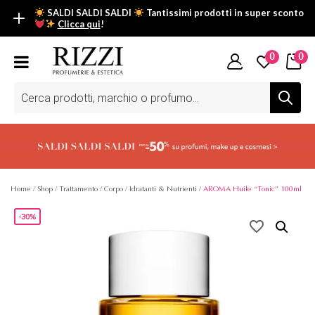
SALDI SALDI SALDI
Tantissimi prodotti in super sconto
Clicca qui
!
SALDI SALDI SALDI
0
0
Fino al -50% su tantissimi prodotti beauty nella sezione saldi: il
tuo glow estivo inizia da qui.
Ricerca
prodotti
Scopri tutti i prodotti in super saldo!
Clicca qui
Home
/
Shop
/
Trattamento
/
Corpo
/
Idratanti & Nutrienti
/ AROMA Huile “Tonic” 100ml
-30%