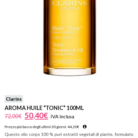
Clarins
AROMA HUILE “TONIC” 100ML
50,40
€
72,00
€
IVA Inclusa
Prezzo più basso degli ultimi 30 giorni:
44,20
€
Questo olio corpo 100 % puri estratti vegetali di piante, formulato