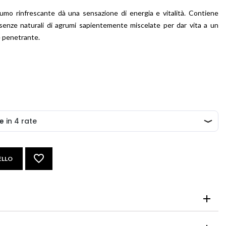
mo rinfrescante dà una sensazione di energia e vitalità. Contiene
ssenze naturali di agrumi sapientemente miscelate per dar vita a un
 penetrante.
ELLO
chi, sciacquarli immediatamente e abbondantemente.