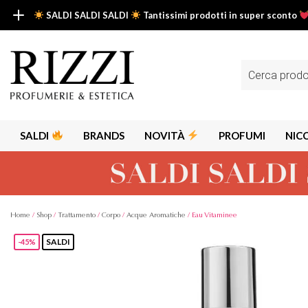
SALDI SALDI SALDI
Tantissimi prodotti in super sconto
SALDI SALDI SALDI
Fino al -50% su tantissimi prodotti beauty nella sezione saldi: il tuo g
Ricerca
prodotti
Scopri tutti i prodotti in super saldo!
Clicca qui
SALDI
BRANDS
NOVITÀ
PROFUMI
NIC
Home
/
Shop
/
Trattamento
/
Corpo
/
Acque Aromatiche
/ Eau Vitaminee
SALDI
-45%
Alps
Alyssa A
Aria
Armaf