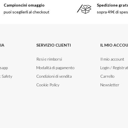
Campioncini omaggio
Spedizione grat
puoi sceglierli al checkout
sopra 49€ di spe
IA
SERVIZIO CLIENTI
IL MIO ACCO
Resi e rimborsi
Il mio account
tsapp
Modalità di pagamento
Login / Registrat
 Safety
Condizioni di vendita
Carrello
Cookie Policy
Newsletter