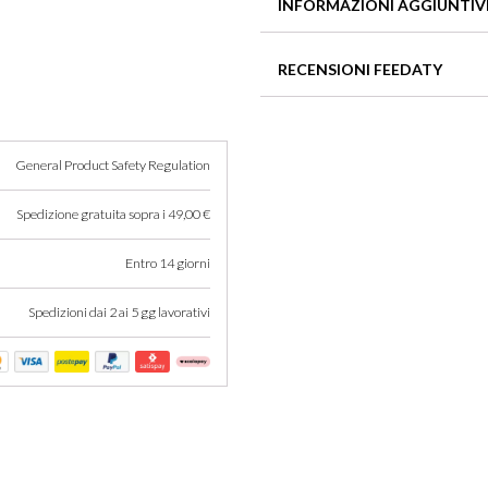
INFORMAZIONI AGGIUNTIV
Formato
100ml
RECENSIONI FEEDATY
Non ci sono recensioni per que
General Product Safety Regulation
Spedizione gratuita sopra i 49,00 €
Entro 14 giorni
Spedizioni dai 2 ai 5 gg lavorativi