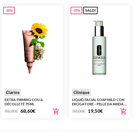
SALDI
-30%
-35%
Clarins
Clinique
EXTRA-FIRMING COU &
LIQUID FACIAL SOAP MILD CON
DÉCOLLETÉ 75 ML
EROGATORE – PELLE DA ARIDA A
NORMALE (TIPO II)
68,60
€
19,50
€
98,00
€
30,00
€