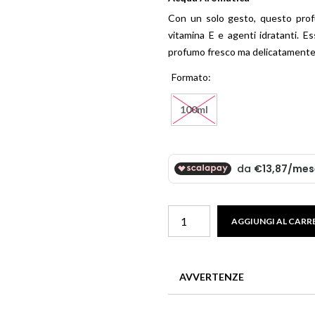
Beauty
Con un solo gesto, questo profu
Parfums
vitamina E e agenti idratanti. E
ns
profumo fresco ma delicatamente
ns London 1799
Formato
an Gold
100ml
Eau
AGGIUNGI AL CARR
Vitaminee
quantità
AVVERTENZE
In caso di contatto con gli oc