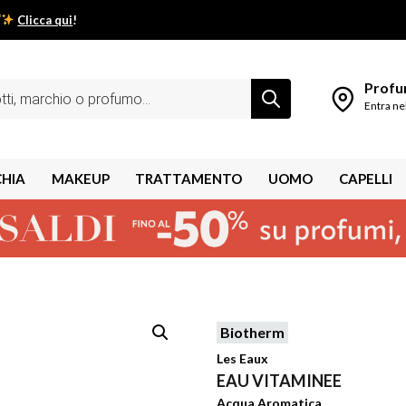
Clicca qui
!
low estivo inizia da qui.
Profum
Entra ne
CHIA
MAKEUP
TRATTAMENTO
UOMO
CAPELLI
Biotherm
shley
Les Eaux
EAU VITAMINEE
Acqua Aromatica