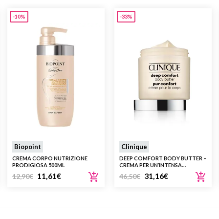
-10%
-33%
Biopoint
Clinique
CREMA CORPO NUTRIZIONE
DEEP COMFORT BODY BUTTER –
PRODIGIOSA 500ML
CREMA PER UN’INTENSA
IDRATAZIONE IN BARATTOLO
11,61
€
31,16
€
12,90
€
46,50
€