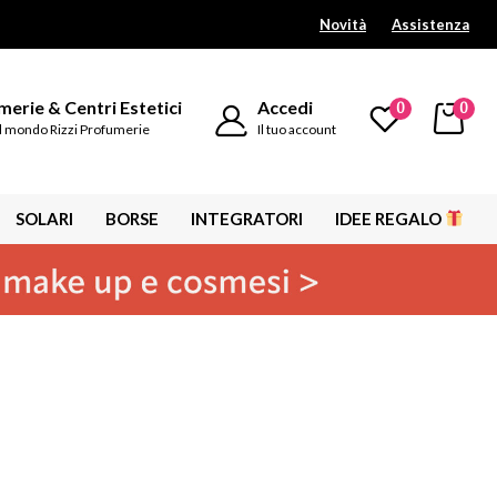
Novità
Assistenza
erie & Centri Estetici
Accedi
0
0
l mondo Rizzi Profumerie
Il tuo account
SOLARI
BORSE
INTEGRATORI
IDEE REGALO