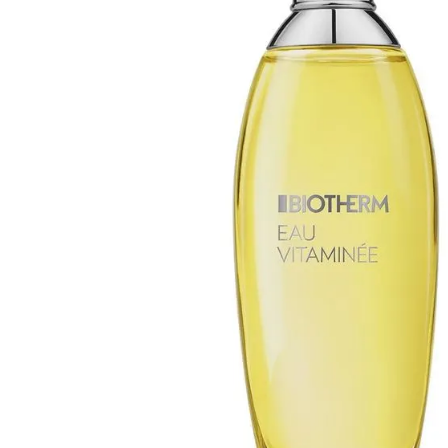
Armani 
Armani 
Atkinso
Atkinso
Australi
Azzaro