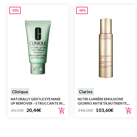
-33%
-30%
Clinique
Clarins
NATURALLY GENTLE EYE MAKE
NUTRI-LUMIÈRE EMULSIONE
UP REMOVER – STRUCCANTE IN
GIORNO ANTIETÀ,NUTRIENTE,
CREMA PER OCCHI SENSIBILI
RIVITALIZZANTERINNOVATRICE
20,44
€
103,60
€
30,50
€
148,00
€
50 ML