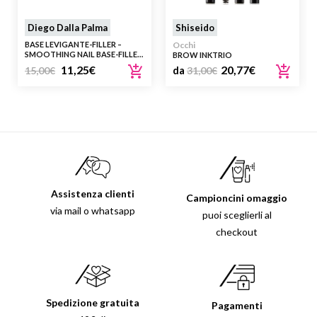
Diego Dalla Palma
Shiseido
BASE LEVIGANTE-FILLER –
Occhi
SMOOTHING NAIL BASE-FILLER
BROW INKTRIO
202 ROSA
11,25
€
20,77
€
15,00
€
da
31,00
€
Assistenza clienti
Campioncini omaggio
via mail o whatsapp
puoi sceglierli al
checkout
Spedizione gratuita
Pagamenti