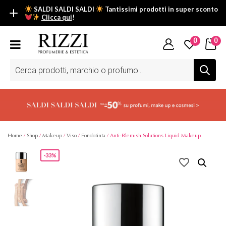
SALDI SALDI SALDI
Tantissimi prodotti in super sconto
Clicca qui
!
SALDI SALDI SALDI
0
0
Fino al -50% su tantissimi prodotti beauty nella sezione saldi: il
tuo glow estivo inizia da qui.
Ricerca
prodotti
Scopri tutti i prodotti in super saldo!
Clicca qui
Home
/
Shop
/
Makeup
/
Viso
/
Fondotinta
/ Anti-Blemish Solutions Liquid Makeup
-33%