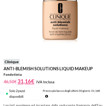
Clinique
ANTI-BLEMISH SOLUTIONS LIQUID MAKEUP
Fondotinta
31,16
€
46,50
€
IVA Inclusa
Solo 2 pezzi
Prezzo più basso degli ultimi 30 giorni:
31,16
€
disponibili
Lasciati avvolgere ed incantare dalla seducente fragranza dell’Eau