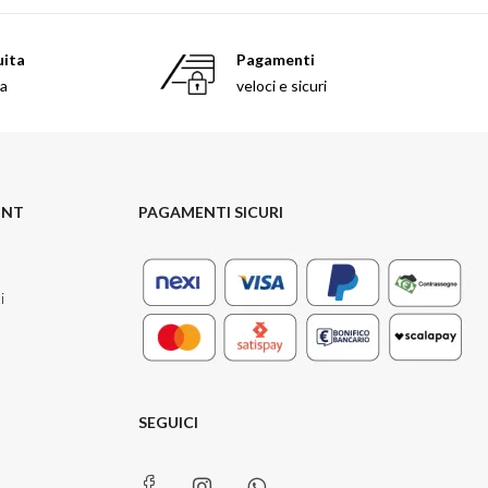
uita
Pagamenti
sa
veloci e sicuri
UNT
PAGAMENTI SICURI
i
SEGUICI