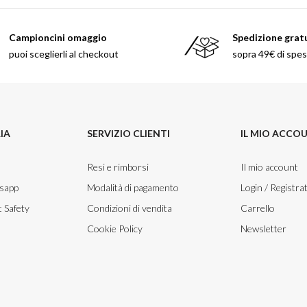
Campioncini omaggio
Spedizione grat
puoi sceglierli al checkout
sopra 49€ di spe
IA
SERVIZIO CLIENTI
IL MIO ACCO
Resi e rimborsi
Il mio account
tsapp
Modalità di pagamento
Login / Registrat
 Safety
Condizioni di vendita
Carrello
Cookie Policy
Newsletter