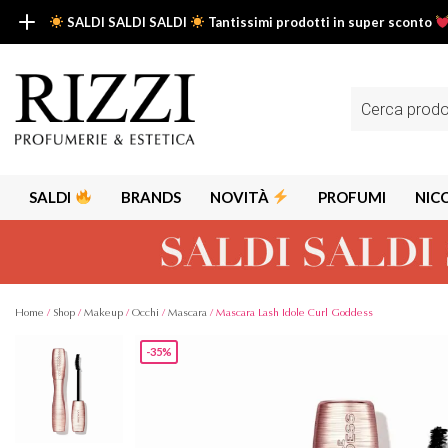
SALDI SALDI SALDI
Tantissimi prodotti in super sconto
SALDI SALDI SALDI
Fino al -50% su tantissimi prodotti beauty nella sezione saldi: il tuo g
Ricerca
prodotti
Scopri tutti i prodotti in super saldo!
Clicca qui
SALDI
BRANDS
NOVITÀ
PROFUMI
NIC
Home
/
Shop
/
Makeup
/
Occhi
/
Mascara
/ Mascara Lash Idole Curl Goddess
-35%
Alps
Alyssa A
Aria
Armaf