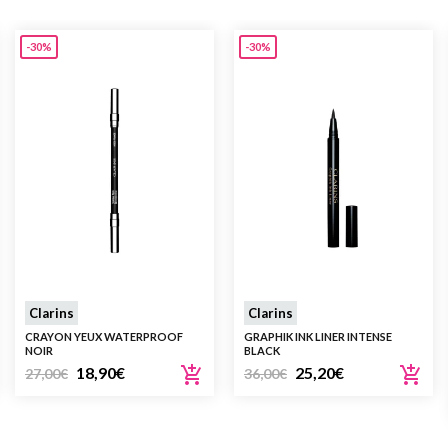
-30%
-30%
Clarins
Clarins
CRAYON YEUX WATERPROOF
GRAPHIK INK LINER INTENSE
NOIR
BLACK
18,90
€
25,20
€
27,00
€
36,00
€