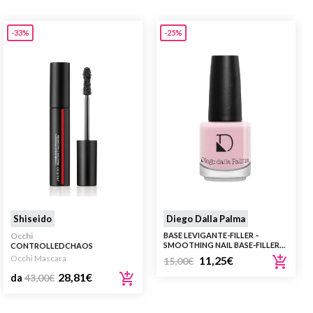
-33%
-25%
Shiseido
Diego Dalla Palma
Occhi
BASE LEVIGANTE-FILLER –
SMOOTHING NAIL BASE-FILLER
CONTROLLEDCHAOS
202 ROSA
MASCARAINK
Occhi Mascara
11,25
€
15,00
€
28,81
€
da
43,00
€