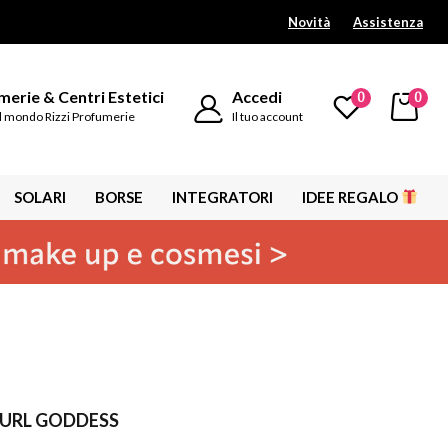
Novità
Assistenza
erie & Centri Estetici
Accedi
0
0
l mondo Rizzi Profumerie
Il tuo account
SOLARI
BORSE
INTEGRATORI
IDEE REGALO
CURL GODDESS