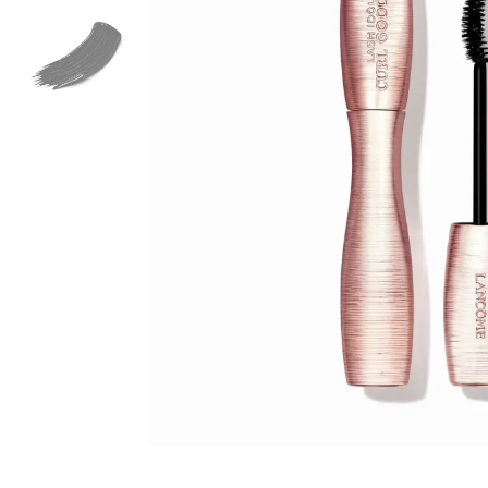
Armani 
Armani 
Atkinso
Atkinso
Australi
Azzaro