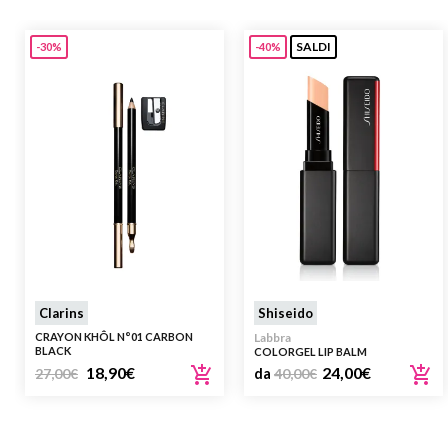
SALDI
-30%
-40%
Clarins
Shiseido
CRAYON KHÔL N°01 CARBON
Labbra
BLACK
COLORGEL LIP BALM
18,90
€
24,00
€
27,00
€
da
40,00
€