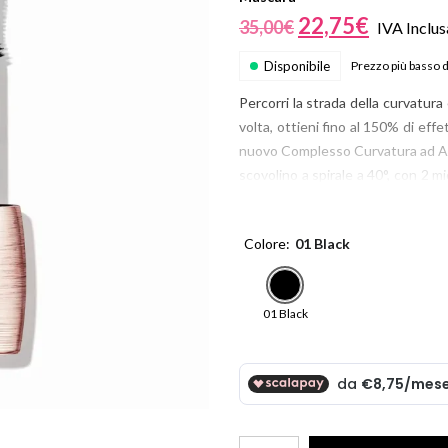
Beauty
22,75
€
35,00
€
IVA Inclus
Parfums
Disponibile
Prezzo più basso de
ns
ns London 1799
Percorri la strada della curvatura
an Gold
volta, ottieni fino al 150% di eff
nuovo Complesso Curvatura ad Azio
scovolino a spirale a 40°, con 2 m
eccezionali. Perfetto per vivere 
Mascara Lash Idôle Curl Godd
Colore
01 Black
istantaneamente incurvate e vis
su 30 donne. **Test di autovalut
01 Black
Mascara