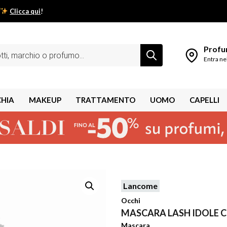
Clicca qui
!
low estivo inizia da qui.
Profum
Entra ne
CHIA
MAKEUP
TRATTAMENTO
UOMO
CAPELLI
Lancome
shley
Occhi
MASCARA LASH IDOLE 
Mascara