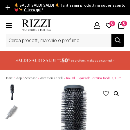
SALDI SALDI SALDI
Tantissimi prodotti in super sconto
Clicca qui
!
SALDI SALDI SALDI
0
0
Fino al -50% su tantissimi prodotti beauty nella sezione saldi: il
tuo glow estivo inizia da qui.
Ricerca
prodotti
Scopri tutti i prodotti in super saldo!
Clicca qui
Home
/
Shop
/
Accessori
/
Accessori Capelli
/ Round – Spazzola Termica Tonda 4,4 Cm