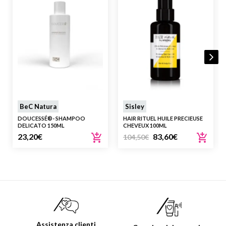
BeC Natura
Sisley
DOUCESSÉ®- SHAMPOO
HAIR RITUEL HUILE PRECIEUSE
DELICATO 150ML
CHEVEUX 100ML
23,20
€
83,60
€
104,50
€
Assistenza clienti