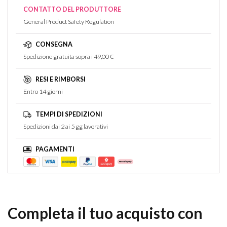
Non ci sono recensioni per questo articolo
CONTATTO DEL PRODUTTORE
General Product Safety Regulation
CONSEGNA
Spedizione gratuita sopra i 49,00 €
RESI E RIMBORSI
Entro 14 giorni
TEMPI DI SPEDIZIONI
Spedizioni dai 2 ai 5 gg lavorativi
PAGAMENTI
Completa il tuo acquisto con