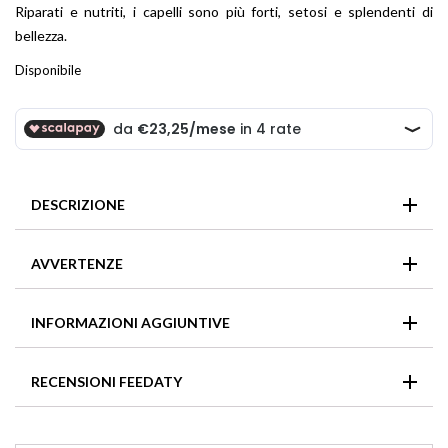
Riparati e nutriti, i capelli sono più forti, setosi e splendenti di
bellezza.
Disponibile
DESCRIZIONE
Crema di trattamento senza riasciacquo arricchita con preziosi
AVVERTENZE
oli vegetali e dal Complesso 230, attivato dal calore.
Ripara, nutre e districa perfettamente i capelli. Protegge la
In caso di contatto con gli occhi, sciacquarli immediatamente
fibra capillare dai dispositivi riscaldanti fino a 230°C/450°F.
INFORMAZIONI AGGIUNTIVE
e abbondantemente.
Formato
RECENSIONI FEEDATY