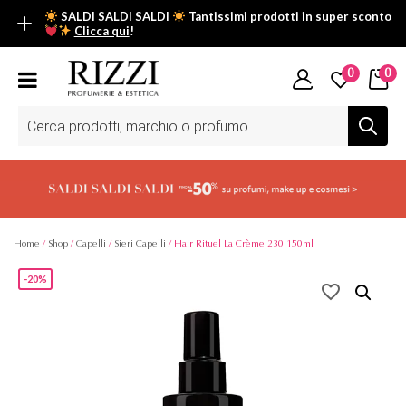
SALDI SALDI SALDI
Tantissimi prodotti in super sconto
Clicca qui
!
SALDI SALDI SALDI
0
0
Fino al -50% su tantissimi prodotti beauty nella sezione saldi: il
tuo glow estivo inizia da qui.
Ricerca
prodotti
Scopri tutti i prodotti in super saldo!
Clicca qui
Home
/
Shop
/
Capelli
/
Sieri Capelli
/ Hair Rituel La Crème 230 150ml
-20%