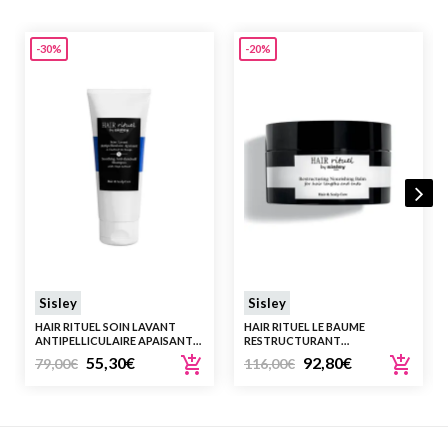
-30%
-20%
Sisley
Sisley
HAIR RITUEL SOIN LAVANT
HAIR RITUEL LE BAUME
ANTIPELLICULAIRE APAISANT
RESTRUCTURANT
200ML
NOURRISSANT 125ML
55,30
€
92,80
€
79,00
€
116,00
€