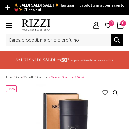
SALDI SALDI SALDI
Tantissimi prodotti in super sconto
Clicca qui
!
SALDI SALDI SALDI
0
0
Fino al -50% su tantissimi prodotti beauty nella sezione saldi: il
tuo glow estivo inizia da qui.
Ricerca
prodotti
Scopri tutti i prodotti in super saldo!
Clicca qui
Home
/
Shop
/
Capelli
/
Shampoo
/ Orovivo Shampoo 200 Ml
-10%