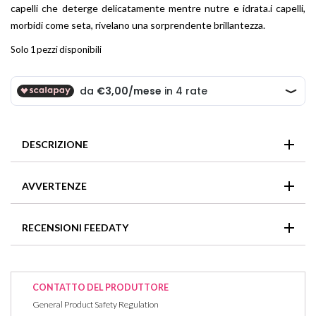
capelli che deterge delicatamente mentre nutre e idrata.i capelli,
morbidi come seta, rivelano una sorprendente brillantezza.
Solo 1 pezzi disponibili
DESCRIZIONE
Un prezioso bagno di bellezza dalla schiuma soffice per tutti i
AVVERTENZE
tipi di capelli che deterge delicatamente mentre nutre e
idrata.i capelli, morbidi come seta, rivelano una sorprendente
In caso di contatto con gli occhi, sciacquarli immediatamente
brillantezza.
RECENSIONI FEEDATY
e abbondantemente.
Non ci sono recensioni per questo articolo
CONTATTO DEL PRODUTTORE
General Product Safety Regulation