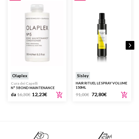
Olaplex
Sisley
Cura dei Capelli
HAIR RITUEL LE SPRAY VOLUME
150ML
N° 5 BOND MAINTENANCE
CONDITIONER BALSAMO
12,23
€
72,80
€
da
16,30
€
91,00
€