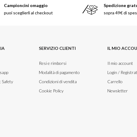
Campioncini omaggio
Spedizione grat
puoi sceglierli al checkout
sopra 49€ di spe
IA
SERVIZIO CLIENTI
IL MIO ACCO
Resi e rimborsi
Il mio account
tsapp
Modalità di pagamento
Login / Registrat
 Safety
Condizioni di vendita
Carrello
Cookie Policy
Newsletter