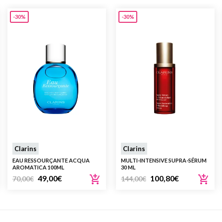
-30%
-30%
Clarins
Clarins
EAU RESSOURÇANTE ACQUA
MULTI-INTENSIVE SUPRA-SÉRUM
AROMATICA 100ML
30 ML
49,00
€
100,80
€
70,00
€
144,00
€