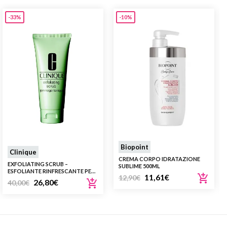
-33%
-10%
Biopoint
Clinique
CREMA CORPO IDRATAZIONE
EXFOLIATING SCRUB –
SUBLIME 500ML
ESFOLIANTE RINFRESCANTE PER
11,61
€
12,90
€
PELLE DA OLEOSA A MOLTO
26,80
€
40,00
€
OLEOSA (TIPO III – IV)