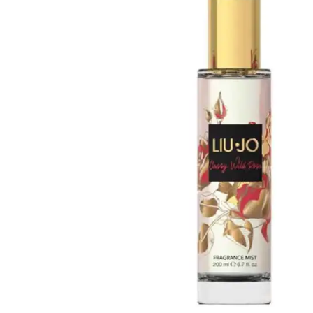
Armani 
Armani 
Atkinso
Atkinso
Australi
Azzaro