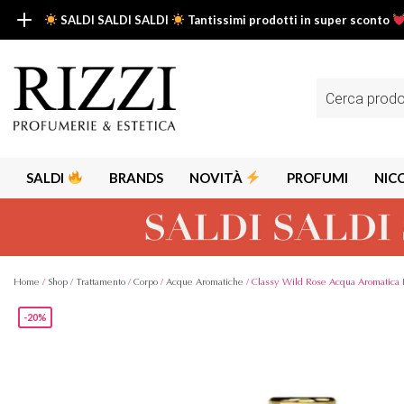
SALDI SALDI SALDI
Tantissimi prodotti in super sconto
SALDI SALDI SALDI
Fino al -50% su tantissimi prodotti beauty nella sezione saldi: il tuo g
Ricerca
prodotti
Scopri tutti i prodotti in super saldo!
Clicca qui
SALDI
BRANDS
NOVITÀ
PROFUMI
NIC
Home
/
Shop
/
Trattamento
/
Corpo
/
Acque Aromatiche
/ Classy Wild Rose Acqua Aromatica 
-20%
Alps
Alyssa A
Aria
Armaf