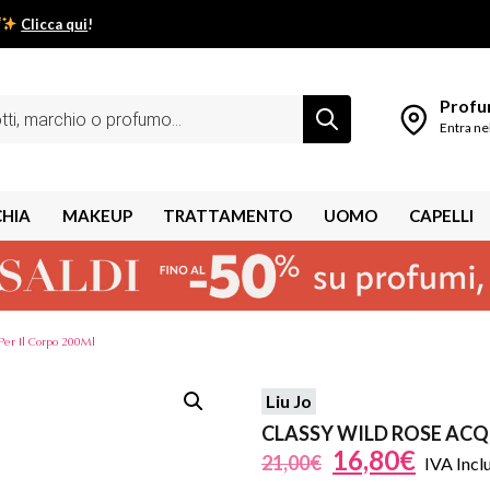
Clicca qui
!
low estivo inizia da qui.
Profum
Entra ne
CHIA
MAKEUP
TRATTAMENTO
UOMO
CAPELLI
Per Il Corpo 200Ml
Liu Jo
shley
CLASSY WILD ROSE ACQ
16,80
€
21,00
€
IVA Incl