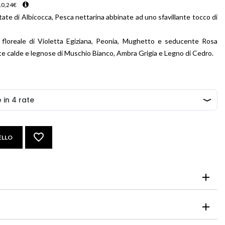
10,24
€
tate di Albicocca, Pesca nettarina abbinate ad uno sfavillante tocco di
floreale di Violetta Egiziana, Peonia, Mughetto e seducente Rosa
note calde e legnose di Muschio Bianco, Ambra Grigia e Legno di Cedro.
ELLO
fruttate di Albicocca, Pesca nettarina abbinate ad uno sfavillante
scar.
 floreale di Violetta Egiziana, Peonia, Mughetto e seducente Rosa
chi, sciacquarli immediatamente e abbondantemente.