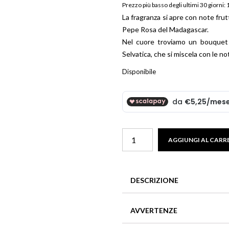
Prezzo più basso degli ultimi 30 giorni:
Beauty
La fragranza si apre con note frut
Parfums
Pepe Rosa del Madagascar.
ns
Nel cuore troviamo un bouquet 
ns London 1799
Selvatica, che si miscela con le 
an Gold
Disponibile
Classy
AGGIUNGI AL CARR
Wild
Rose
Acqua
DESCRIZIONE
Aromatica
Per
La fragranza si apre con note 
Il
AVVERTENZE
tocco di Pepe Rosa del Madaga
Corpo
Nel cuore troviamo un bouquet
In caso di contatto con gli oc