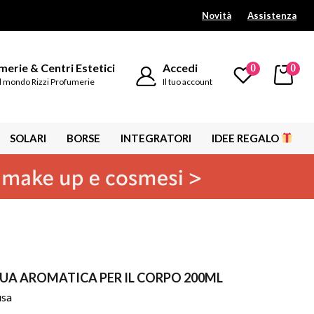
Novità
Assistenza
erie & Centri Estetici
Accedi
0
0
l mondo Rizzi Profumerie
Il tuo account
SOLARI
BORSE
INTEGRATORI
IDEE REGALO
UA AROMATICA PER IL CORPO 200ML
usa