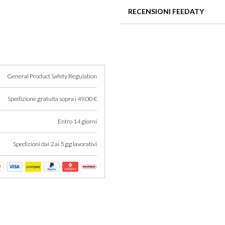
200Ml
Selvatica, che si miscela con 
RECENSIONI FEEDATY
quantità
Cedro.
Non ci sono recensioni per que
General Product Safety Regulation
Spedizione gratuita sopra i 49,00 €
Entro 14 giorni
Spedizioni dai 2 ai 5 gg lavorativi