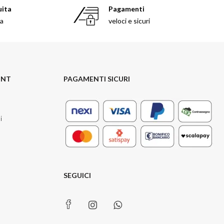
uita
Pagamenti
sa
veloci e sicuri
UNT
PAGAMENTI SICURI
i
SEGUICI