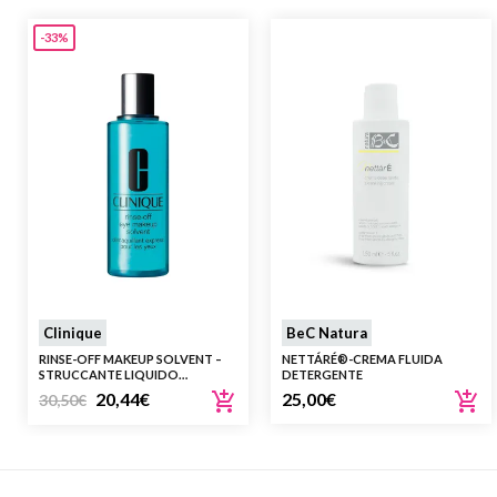
-33%
Clinique
BeC Natura
RINSE-OFF MAKEUP SOLVENT –
NETTÁRÉ®-CREMA FLUIDA
STRUCCANTE LIQUIDO
DETERGENTE
DELICATO PER OCCHI
20,44
€
25,00
€
30,50
€